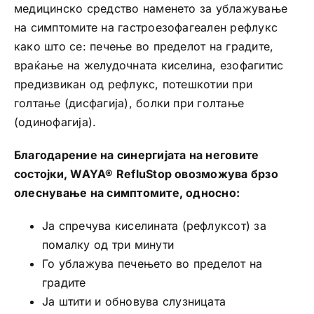
медицинско средство наменето за ублажување
на симптомите на гастроезофагеален рефлукс
како што се: печење во пределот на градите,
враќање на желудочната киселина, езофагитис
предизвикан од рефлукс, потешкотии при
голтање (дисфагија), болки при голтање
(одинофагија).
Благодарение на синергијата на неговите
состојки, WAYA® RefluStop овозможува брзо
олеснување на симптомите, односно:
Ја спречува киселината (рефлуксот) за
помалку од три минути
Го ублажува печењето во пределот на
градите
Ја штити и обновува слузницата