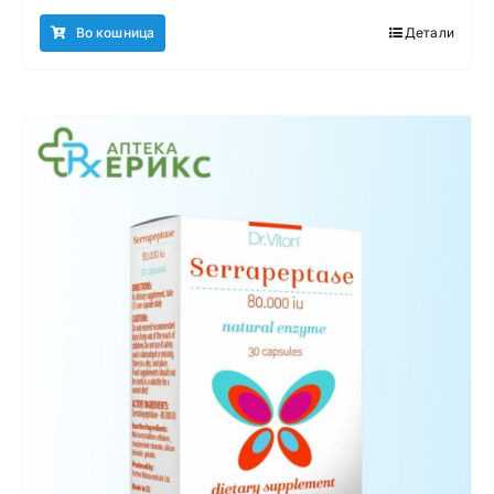
Во кошница
Детали