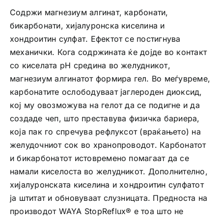
Содржи магнезиум алгинат, карбонати,
бикарбонати, хијалуронска киселина и
хондроитин сулфат. Ефектот се постигнува
механички. Кога содржината ќе дојде во контакт
со киселата pH средина во желудникот,
магнезиум алгинатот формира гел. Во меѓувреме,
карбонатите ослободуваат јаглероден диоксид,
кој му овозможува на гелот да се подигне и да
создаде чеп, што преставува физичка бариера,
која пак го спречува рефлуксот (враќањето) на
желудочниот сок во хранопроводот. Карбонатот
и бикарбонатот истовремено помагаат да се
намали киселоста во желудникот. Дополнително,
хијалуронската киселина и хондроитин сулфатот
ја штитат и обновуваат слузницата. Предноста на
производот WAYA StopReflux® е тоа што не