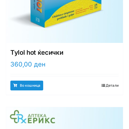
Tylol hot ќесички
360,00
ден
Во кошница
Детали