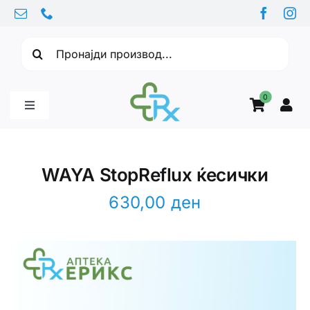
Skip
to
Барајте:
content
0
Toggle
Navigation
Бебе производи
WAYA StopReflux ќесички
Витамини
630,00
ден
Здравје
Здравствени проблеми