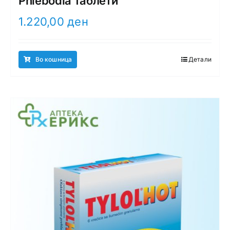
Phlebodia таблети
1.220,00
ден
Во кошница
Детали