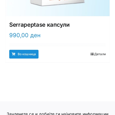
Serrapeptase капсули
990,00
ден
Во кошница
Детали
Зачленете се и добијте ги најновите информации