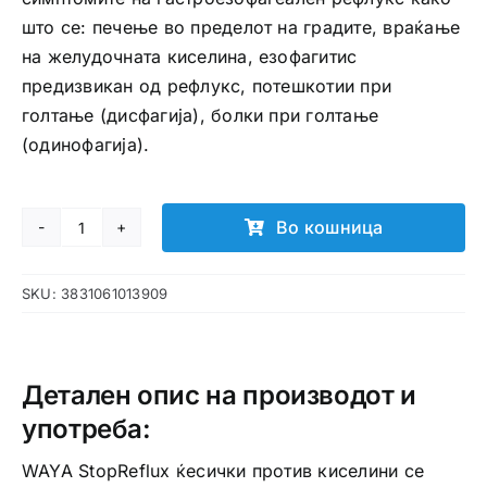
што се: печење во пределот на градите, враќање
на желудочната киселина, езофагитис
предизвикан од рефлукс, потешкотии при
голтање (дисфагија), болки при голтање
(одинофагија).
Во кошница
WAYA
StopReflux
SKU:
3831061013909
ќесички
количина
Детален опис на производот и
употреба:
WAYA StopReflux ќесички против киселини се