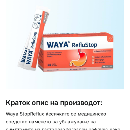
Интимно здравје
Лична хигиена
Медицински апрати
Нега на кожа
Краток опис на производот:
Waya StopReflux ќесичките се медицинско
средство наменето за ублажување на
симптомите на гастроезофагеален рефлукс како