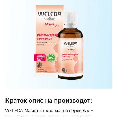
Интимно здравје
Лична хигиена
Медицински апрати
Нега на кожа
Краток опис на производот:
WELEDA Масло за масажа на перинеум –