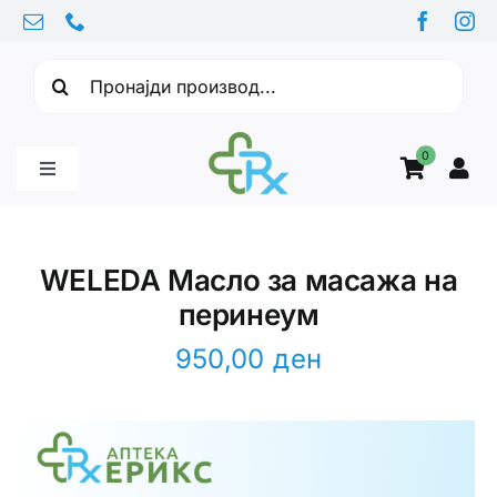
Skip
to
Барајте:
content
0
Toggle
Navigation
Бебе производи
WELEDA Масло за масажа на
перинеум
Витамини
950,00
ден
Здравје
Здравствени проблеми