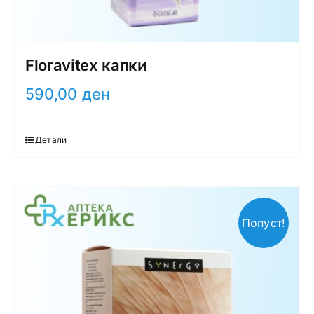
Floravitex капки
590,00
ден
Детали
Попуст!