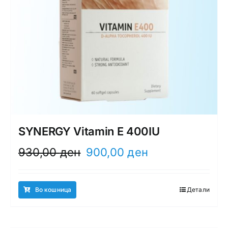
SYNERGY Vitamin E 400IU
Original
Current
930,00
ден
900,00
ден
price
price
was:
is:
930,00 ден.
900,00 ден.
Во кошница
Детали