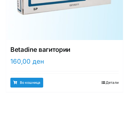
Betadine вагитории
160,00
ден
Во кошница
Детали