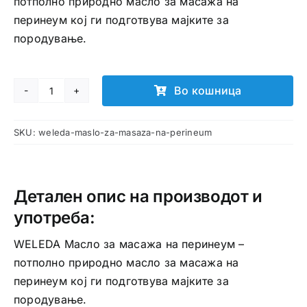
потполно природно масло за масажа на
перинеум кој ги подготвува мајките за
породување.
Во кошница
WELEDA
Масло
SKU:
weleda-maslo-za-masaza-na-perineum
за
масажа
на
перинеум
Детален опис на производот и
количина
употреба:
WELEDA Масло за масажа на перинеум –
потполно природно масло за масажа на
перинеум кој ги подготвува мајките за
породување.