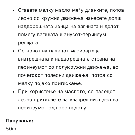
Ставете малку масло меѓу дланките, потоа
лесно со кружни движења нанесете долж
надворешната ивица на вагината и делот
помеѓу вагината и анусот-перинеум
регијата.
Со врвот на палецот масирајте ја
внатрешната и надворешната страна на
перинеумот со полукружни движења, во
почетокот полесни движења, потоа со
малку појако притискање.
При користење на маслото, со палецот
лесно притиснете на внатрешниот дел на
перинеумот од горе надолу.
Пакување:
50ml