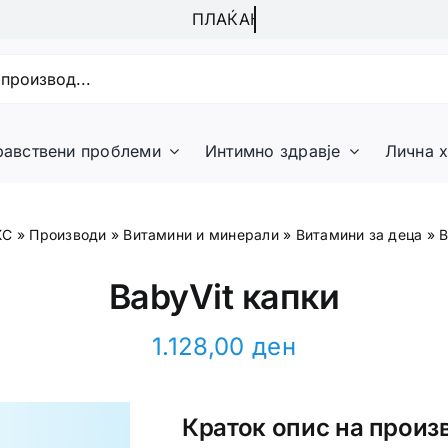
равствени проблеми
Интимно здравје
Лична х
КС
»
Производи
»
Витамини и минерали
»
Витамини за деца
»
B
BabyVit капки
1.128,00
ден
Краток опис на произ