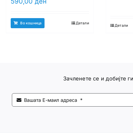
590,00
ден
Во кошница
Детали
Детали
Зачленете се и добијте 