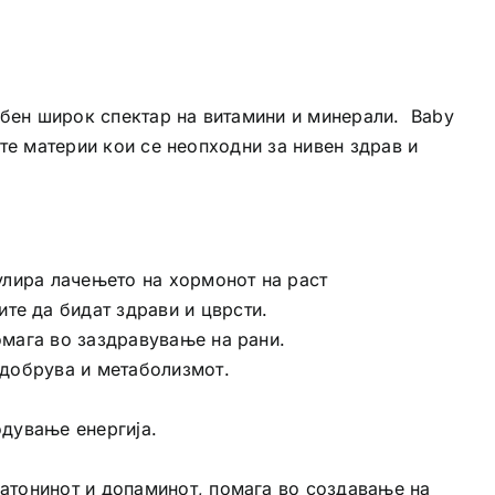
ребен широк спектар на витамини и минерали. Baby
ите материи кои се неопходни за нивен здрав и
мулира лачењето на хормонот на раст
те да бидат здрави и цврсти.
омага во заздравување на рани.
одобрува и метаболизмот.
одување енергија.
латонинот и допаминот, помага во создавање на