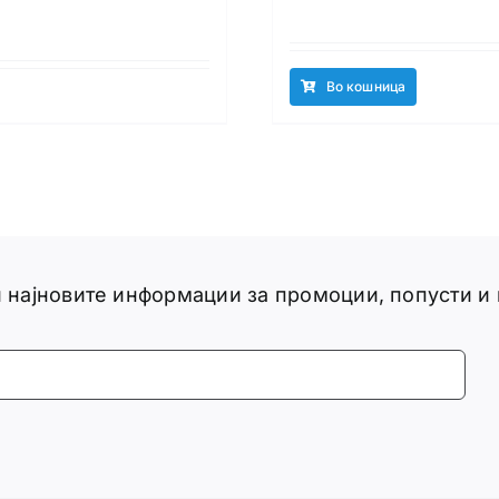
Во кошница
ги најновите информации за промоции, попусти и