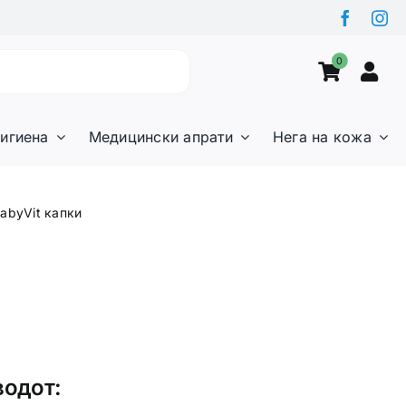
0
игиена
Медицински апрати
Нега на кожа
abyVit капки
водот: