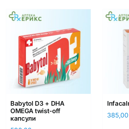
Babytol D3 + DHA
Infacal
OMEGA twist-off
385,0
капсули