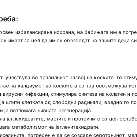
реба:
и, освен избалансирана исхрана, на бебињата им е пот
кои имаат за цел да им ги обезбедат на вашите деца с
т, учествува во правилниот развој на коските, го сти
ње на калциумот во коските а со тоа овозможува исти
д вирусни инфекции, стимулира синтеза на колаген и п
 ја штити клетката од слободни радикали, воедно го п
и ја потпомага нивната регенерација.
на јаглехидратите, мастите и протеините со цел ослоб
мага метаболизмот на јагленитехидрати.
иселините, потребен е да се создаде серотонинот, ме