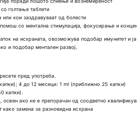
ргија поради лошото спиење и вознемиреност
 со голтање таблети
 или кои заздравуваат од болести
 помош со ментална стимулација, фокусирање и конце
аток на исхраната, овозможува подобар имунитет и ја
ако и подобар ментален развој.
тресете пред употреба.
апки); 4 до 12 месеци: 1 ml (приближно 25 капки)
0 капки).
, освен ако не е препорачан од соодветно квалификув
т како замена за разновидна исхрана