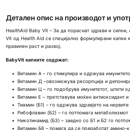
Детален опис на производот и упот
HealthAid Baby Vit – За да пораснат здрави и силн
Vit од Health Aid се специјално формулирани капки 
правилен раст и развој.
BabyVit капките содржат:
Витaмин А – го стимулира и одржува имунитето
Витамин Д –овозможува ресорпција и депонира
Витамин Ц – го подобрува имунитетот, штити о
Витамин Е – претставува моќен антиоксидант и
Тиамин (Б1) – го одржува здравјето на нервите 
Рибофлавин (Б2) – го потпомага метаболизмот 
Никотинамид (Б3) – заедно со Б1 и Б2 го потпо
Витамин Б6 – помага да се преработат амино-к