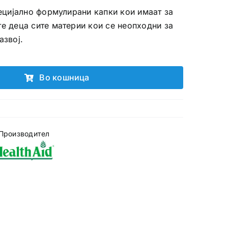
пецијално формулирани капки кои имаат за
те деца сите материи кои се неопходни за
азвој.
Во кошница
Производител