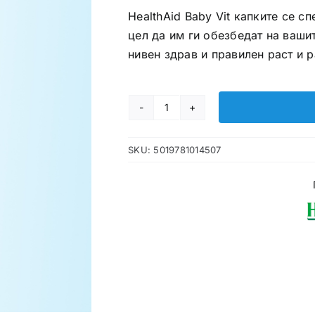
HealthAid Baby Vit капките се с
цел да им ги обезбедат на ваши
нивен здрав и правилен раст и р
BabyVit капки
количина
SKU:
5019781014507