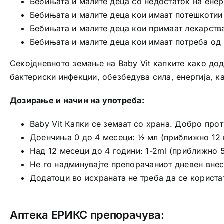
Бебињата и малите деца со недостаток на ене
Бебињата и малите деца кои имаат потешкотии
Бебињата и малите деца кои примаат лекарства
Бебињата и малите деца кои имаат потреба од
Секојдневното земање на Baby Vit капките како дод
бактериски инфекции, обезбедува сила, енергија, к
Дозирање и начин на употреба:
Baby Vit Капки се земаат со храна. Добро про
Доенчиња 0 до 4 месеци: ½ мл (приближно 12 к
Над 12 месеци до 4 години: 1-2ml (приближно 5
Не го надминувајте препорачаниот дневен внес
Додатоци во исхраната не треба да се користа
Аптека ЕРИКС препорачува: