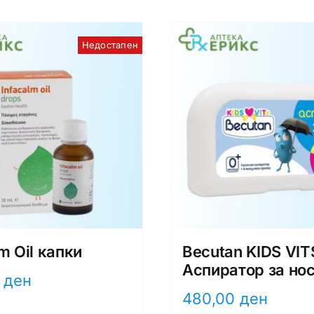
Недостапен
m Oil капки
Becutan KIDS VIT
Аспиратор за но
0
ден
480,00
ден