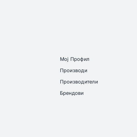
Мој Профил
Производи
Производители
Брендови
ght 2022 - 2026 | Онлајн аптека ЕРИКС сите права се