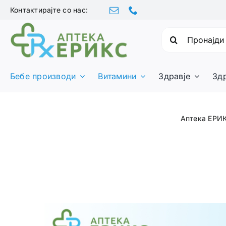
Skip
Контактирајте со нас:
to
content
Барајте:
Бебе производи
Витамини
Здравје
Зд
Аптека ЕРИ