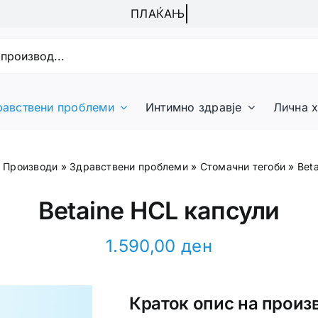
равствени проблеми
Интимно здравје
Лична х
»
Производи
»
Здравствени проблеми
»
Стомачни тегоби
»
Bet
Betaine HCL капсули
1.590,00
ден
Краток опис на произ