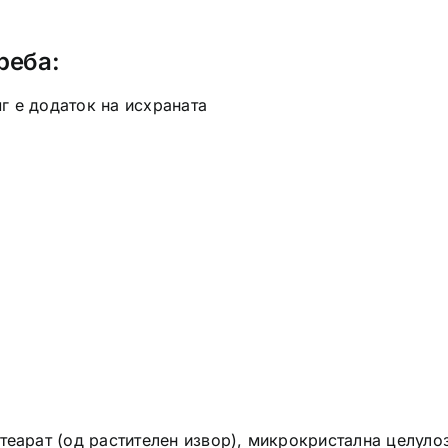
реба:
г е додаток на исхраната
теарат (од растителен извор), микрокристална целуло