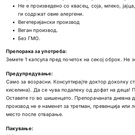
Не е произведено со квасец, соја, млеко, јајц
ги содржат овие алергени.
Вегетеријански производ
Веган производ.
Без ГМО.
Препорака за употреба:
Земете 1 капсула пред почеток на секој оброк. Не 
Предупредување:
Само за возрасни. Консултирајте доктор доколку с
киселина). Да се чува подалеку од дофат на деца! П
Оставете го во шишенцето. Препорачаната дневна д
производ не е наменет за третман, превенција или л
место после отварање.
Пакување: