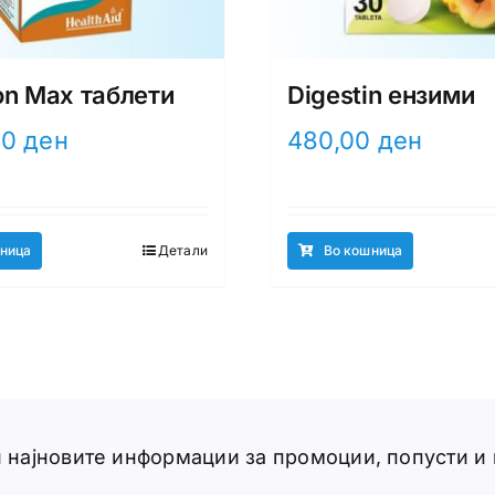
on Max таблети
Digestin ензими
00
ден
480,00
ден
ница
Детали
Во кошница
ги најновите информации за промоции, попусти и