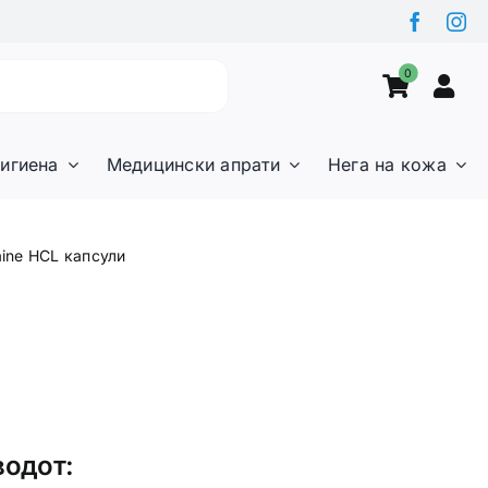
0
игиена
Медицински апрати
Нега на кожа
aine HCL капсули
водот: