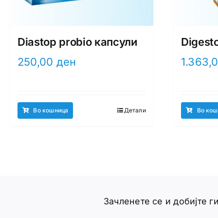
Diastop probio капсули
Digest
250,00
ден
1.363,
Во кошница
Детали
Во кош
Зачленете се и добијте 