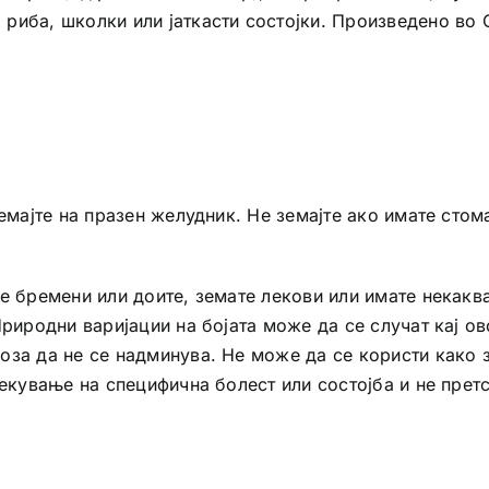
а, риба, школки или јаткасти состојки. Произведено во
земајте на празен желудник. Не земајте ако имате сто
те бремени или доите, земате лекови или имате некакв
риродни варијации на бојата може да се случат кај ов
оза да не се надминува. Не може да се користи како 
екување на специфична болест или состојба и не претс