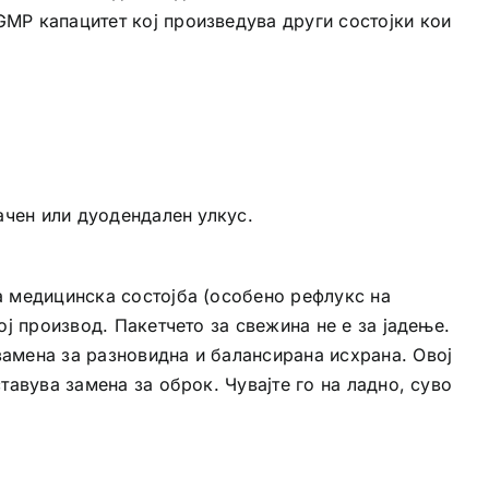
 GMP капацитет кој произведува други состојки кои
мачен или дуодендален улкус.
а медицинска состојба (особено рефлукс на
ој производ. Пакетчето за свежина не е за јадење.
замена за разновидна и балансирана исхрана. Овој
тавува замена за оброк. Чувајте го на ладно, суво