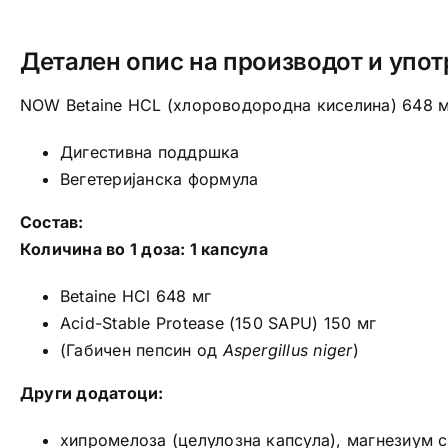
Детален опис на производот и упот
NOW Betaine HCL (хлороводородна киселина) 648 м
Дигестивна поддршка
Вегетеријанска формула
Состав:
Количина во 1 доза: 1 капсула
Betaine HCl 648 мг
Acid-Stable Protease (150 SAPU) 150 мг
(Габичен пепсин од
Aspergillus niger
)
Други додатоци:
хипромелоза (целулозна капсула), магнезиум с