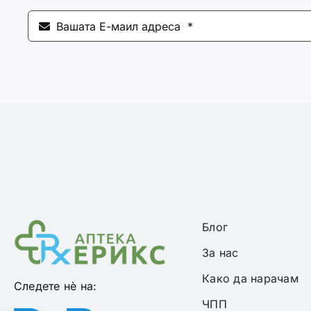
Блог
За нас
Како да нарачам
Следете нѐ на:
ЧПП