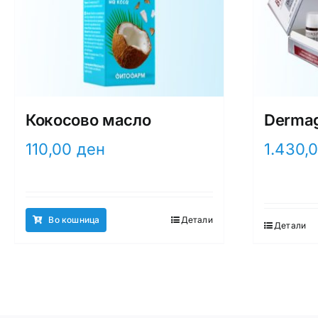
Кокосово масло
Derma
110,00
ден
1.430,
Во кошница
Детали
Детали