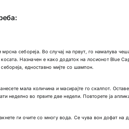
реба:
ли мрсна себореја. Во случај на првут, го намалува че
а косата. Назначен е како додаток на лосионот Blue Ca
себореја, едноставно мијте со шампон.
несете мала количина и масирајте го скалпот. Оставе
пати неделно во првите две недели. Повторете ја аплик
лакнете ги очите со многу вода. Се чува вон дофат на 