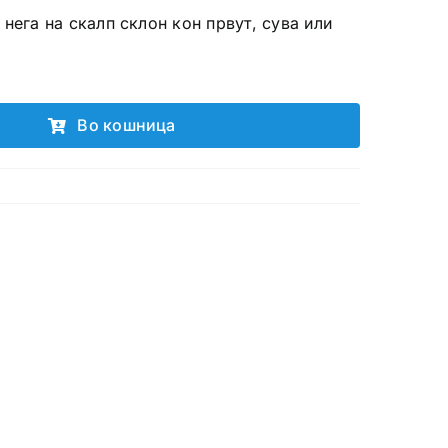
нега на скалп склон кон првут, сува или
Во кошница