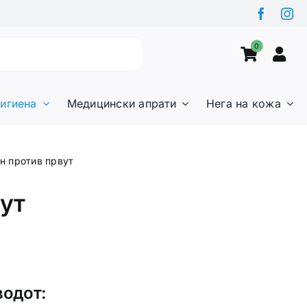
0
игиена
Медицински апрати
Нега на кожа
н против првут
ут
водот: