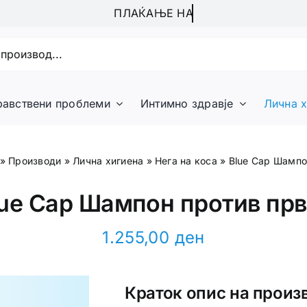
равствени проблеми
Интимно здравје
Лична х
»
Производи
»
Лична хигиена
»
Нега на коса
»
Blue Cap Шампо
lue Cap Шампон против прв
1.255,00
ден
Краток опис на произ