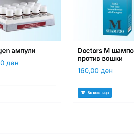
gen ампули
Doctors M шампо
против вошки
00
ден
160,00
ден
Во кошница