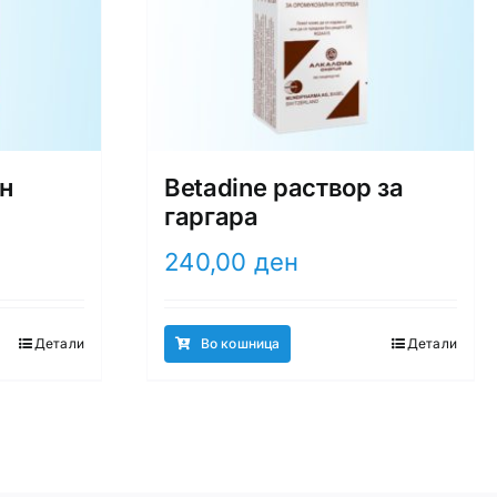
н
Betadine раствор за
гаргара
240,00
ден
Детали
Во кошница
Детали