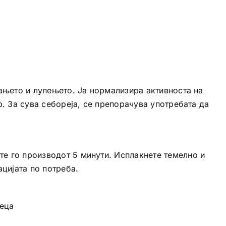
шањето и лупењето. Ја нормализира активноста на
p. За сува себореја, се препорачува употребата да
те го производот 5 минути. Исплакнете темелно и
ацијата по потреба.
деца