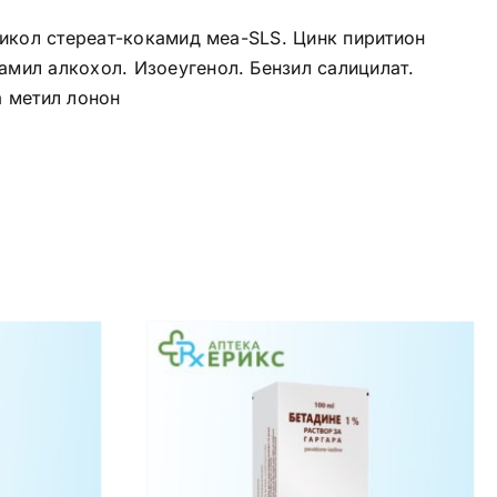
ликол стереат-кокамид меа-SLS. Цинк пиритион
мил алкохол. Изоеугенол. Бензил салицилат.
а метил лонон