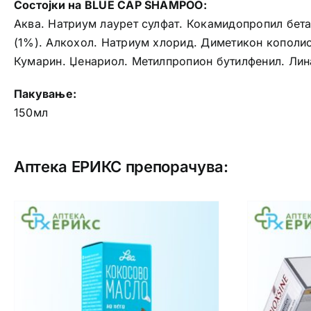
Состојки на BLUE CAP SHAMPOO:
Аква. Натриум лаурет сулфат. Кокамидопропил бета
(1%). Алкохол. Натриум хлорид. Диметикон кополи
Кумарин. Џенариол. Метилпропион бутилфенил. Лина
Пакување:
150мл
Аптека ЕРИКС препорачува: