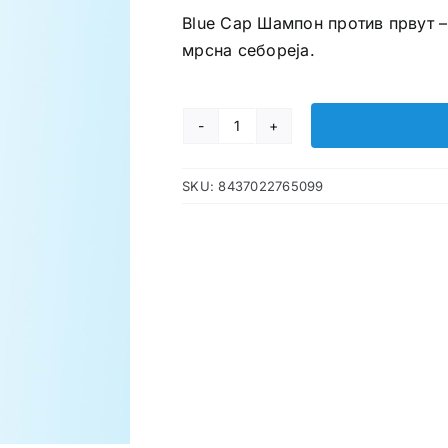
Blue Cap Шампон против првут – 
мрсна себореја.
Blue
Cap
SKU:
8437022765099
Шампон
против
првут
количина