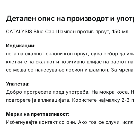
Детален опис на производот и упот
CATALYSIS Blue Cap Шампон против првут, 150 мл.
Индикации:
нега на скалпот склони кон првут, сува себореја и
клетките на скалпот и позитивно влијае на растот н
се меша со нанесување лосион и шампон. За мрсна 
Упатства:
Добро протресете пред употреба. На мокра коса. На
повторете ја апликацијата. Користете најмалку 2-3 
Мерки на претпазливост:
Избегнувајте контакт со очи. Ако тоа се случи, исп