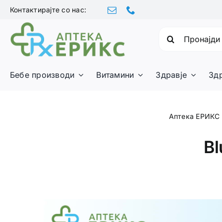
Skip
Контактирајте со нас:
to
content
Барајте:
Бебе производи
Витамини
Здравје
Зд
Аптека ЕРИКС
B