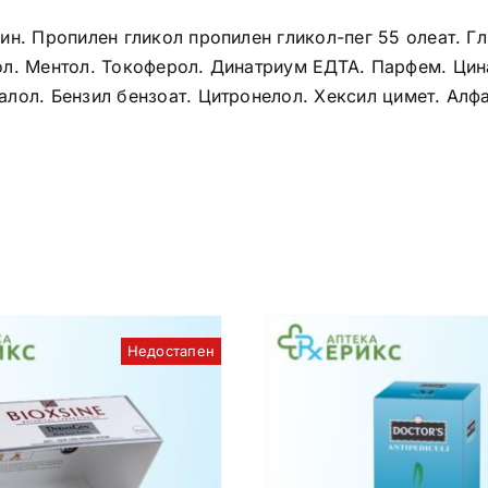
ин. Пропилен гликол пропилен гликол-пег 55 олеат. Г
ол. Ментол. Токоферол. Динатриум ЕДТА. Парфем. Цина
лол. Бензил бензоат. Цитронелол. Хексил цимет. Алф
Недостапен