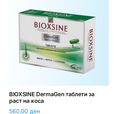
Интимно здравје
Лична хигиена
Медицински апрати
Нега на кожа
BIOXSINE DermaGen таблети за
раст на коса
560,00
ден