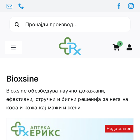
Skip
to
Барајте:
content
0
Toggle
Navigation
Бебе производи
Bioxsine
Витамини
Bioxsine обезбедува научно докажани,
ефективни, стручни и билни решенија за нега на
коса и кожа кај мажи и жени.
Здравје
Недостапен
Здравствени проблеми