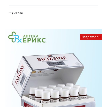
Детали
Недостапен