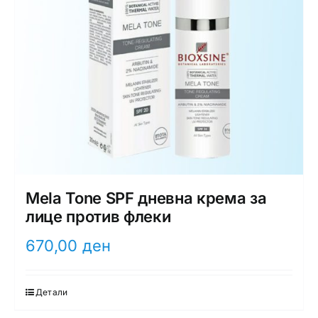
Mela Tone SPF дневна крема за
лице против флеки
670,00
ден
Детали