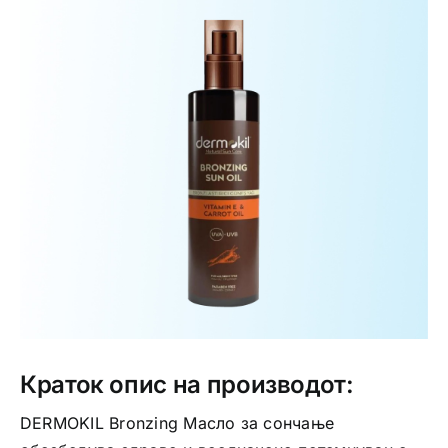
Интимно здравје
Лична хигиена
Медицински апрати
Нега на кожа
Краток опис на производот:
DERMOKIL Bronzing Масло за сончање