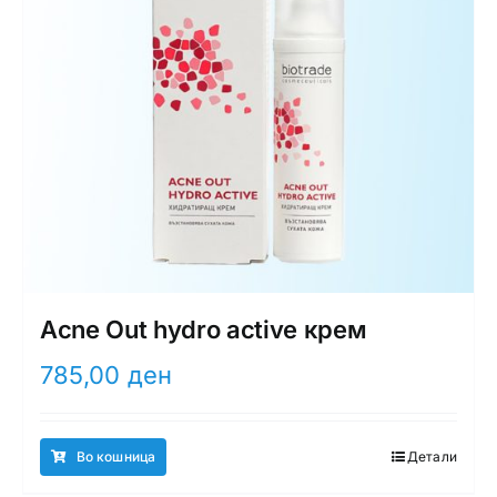
Acne Out hydro activе крем
785,00
ден
Во кошница
Детали