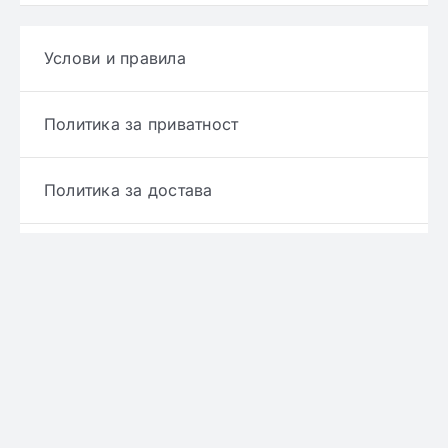
Услови и правила
Политика за приватност
Политика за достава
Политика за враќање производ
Политика за рефундирање
© Copyright 2022 - 2026 | Онлајн аптека ЕРИКС
сите права се задржани