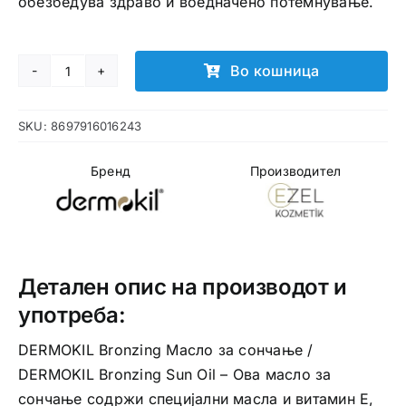
обезбедува здраво и воедначено потемнување.
Во кошница
DERMOKIL
Bronzing
SKU:
8697916016243
Масло
за
Бренд
Производител
сончање
количина
Детален опис на производот и
употреба:
DERMOKIL Bronzing Масло за сончање /
DERMOKIL Bronzing Sun Oil – Ова масло за
сончање содржи специјални масла и витамин Е,