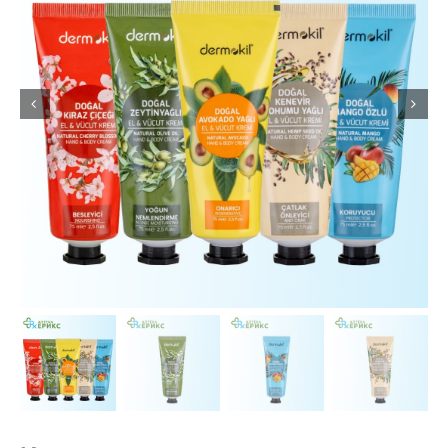
Интимно здравје
Лична хигиена
Медицински апрати
Нега на кожа