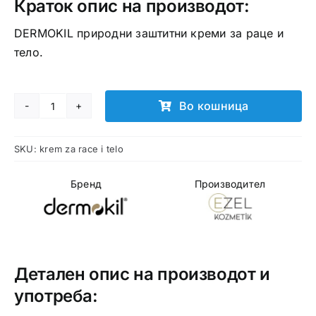
Краток опис на производот:
DERMOKIL природни заштитни креми за раце и
тело.
Во кошница
DERMOKIL
креми
SKU:
krem za race i telo
за
раце
Бренд
Производител
и
тело
количина
Детален опис на производот и
употреба: