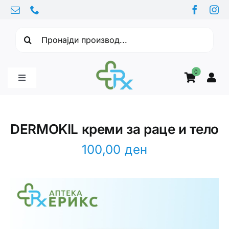
Skip
to
Барајте:
content
0
Toggle
Navigation
Бебе производи
DERMOKIL креми за раце и тело
Витамини
100,00
ден
Здравје
Здравствени проблеми