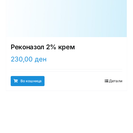
Реконазол 2% крем
230,00
ден
Во кошница
Детали