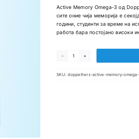
Active Memory Omega-3 од Doppe
сите оние чија меморија е секој
години, студенти за време на ис
работа бара постојано високи 
Doppelherz
Active
SKU:
doppelherz-active-memory-omega-
Memory
Omega
3
капсули
количина