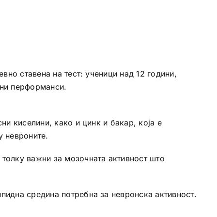
вно ставена на тест: ученици над 12 години,
лни перформанси.
и киселини, како и цинк и бакар, која е
у невроните.
 толку важни за мозочната активност што
пидна средина потребна за невронска активност.