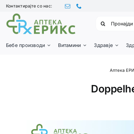
Skip
Контактирајте со нас:
to
content
Барајте:
Бебе производи
Витамини
Здравје
Зд
Аптека ЕР
Doppelh