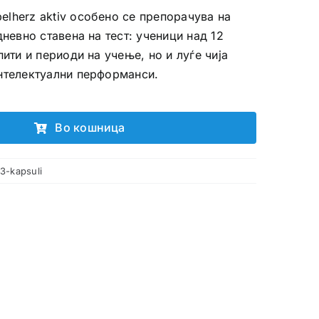
lherz aktiv особено се препорачува на
дневно ставена на тест: ученици над 12
пити и периоди на учење, но и луѓе чија
интелектуални перформанси.
Во кошница
3-kapsuli