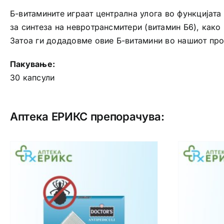
Б-витамините играат централна улога во функцијата 
за синтеза на невротрансмитери (витамин Б6), како
Затоа ги додадовме овие Б-витамини во нашиот про
Пакување:
30 капсули
Аптека ЕРИКС препорачува: