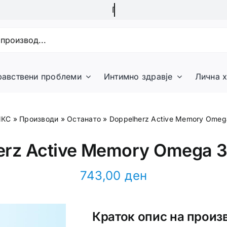
равствени проблеми
Интимно здравје
Лична х
ИКС
»
Производи
»
Останато
»
Doppelherz Active Memory Omeg
erz Active Memory Omega 3
743,00
ден
Краток опис на произ