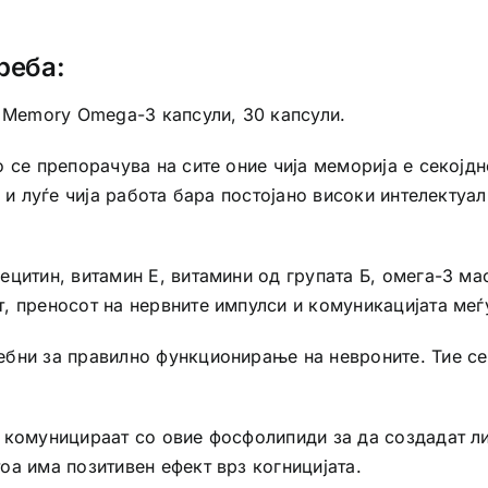
реба:
e Memory Omega-3 капсули, 30 капсули.
се препорачува на сите оние чија меморија е секојдне
о и луѓе чија работа бара постојано високи интелектуа
цитин, витамин Е, витамини од групата Б, омега-3 масн
, преносот на нервните импулси и комуникацијата меѓ
бни за правилно функционирање на невроните. Тие се
 комуницираат со овие фосфолипиди за да создадат ли
а има позитивен ефект врз когницијата.