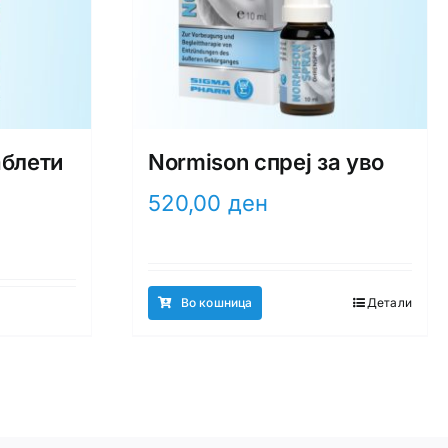
таблети
Normison спреј за уво
520,00
ден
Во кошница
Детали