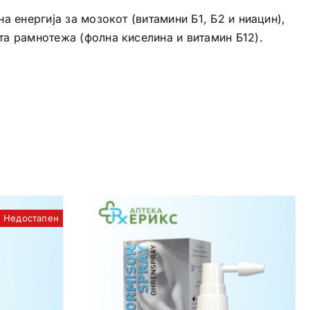
а енергија за мозокот (витамини Б1, Б2 и ниацин),
та рамнотежа (фолна киселина и витамин Б12).
Недостапен