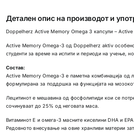
Детален опис на производот и упот
Doppelherz Active Memory Omega 3 капсули – Activ
Active Memory Omega-3 од Doppelherz aktiv особено 
студенти за време на испити и периоди на учење, н
Состав:
Active Memory Omega-3 е паметна комбинација од ле
формулирана за поддршка на функцијата на мозокот
Лецитинот е мешавина од фосфолипиди кои се потре
сочинуваат до 25% од неговата маса.
Витаминот Е и омега-3 масните киселини DHA и EPA
Редовното внесување на овие хранливи материи зато