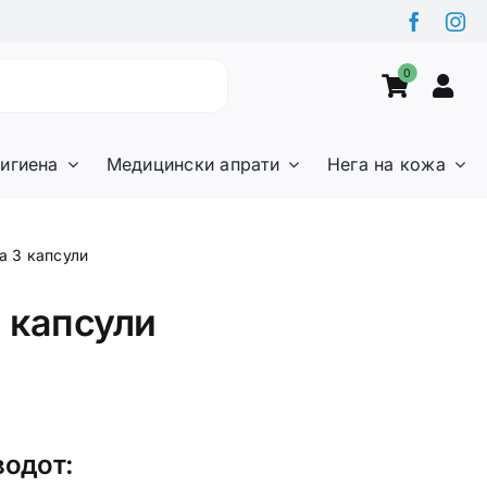
0
игиена
Медицински апрати
Нега на кожа
a 3 капсули
 капсули
водот: