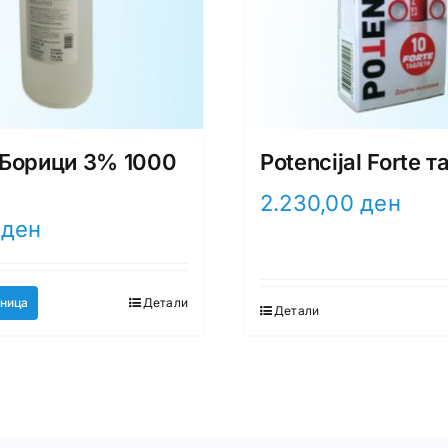
Борици 3% 1000
Potencijal Forte 
2.230,00
ден
0
ден
ница
Детали
Детали