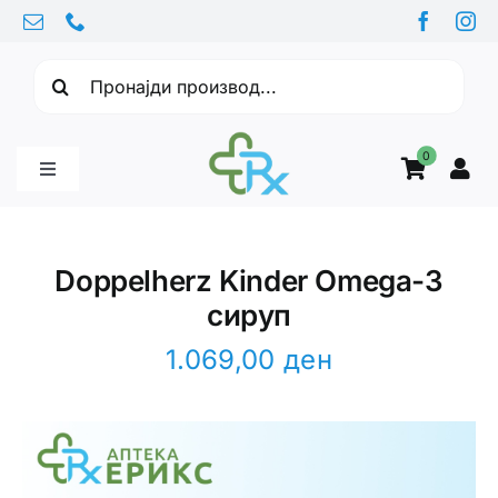
Skip
to
Барајте:
content
0
Toggle
Navigation
Бебе производи
Doppelherz Kinder Omega-3
сируп
Витамини
1.069,00
ден
Здравје
Здравствени проблеми