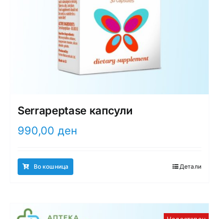
Serrapeptase капсули
990,00
ден
Во кошница
Детали
Недостапен