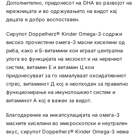
Дополнително, придонесот на DHA во развојот на
мрежницата и во одржувањето на видот кај
децата е добро воспоставен.
Сирупот Doppelherz® Kinder Omega-3 содржи
високо прочистени омега-3 масни киселини од
риба, како и Б-витамини кои играат централна
улога во функцијата на мозокот и на нервниот
систем, витамин Е и витамин Ц кои
придонесуваат за го намалуваат оксидативниот
стрес, витаминот Д кој е неопходен за правилно
функционирање на имунолошкиот систем и
витаминот А кој е важен за видот.
Благодарение на инкапсулацијата на омега-3
масните киселини во микроскопски и неутрален
вкус, сирупот Doppelherz® Kinder Omega-3 нема