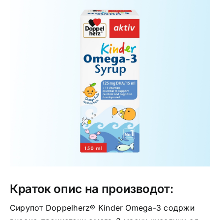
Интимно здравје
Лична хигиена
Медицински апрати
Нега на кожа
Краток опис на производот:
Сирупот Doppelherz® Kinder Omega-3 содржи