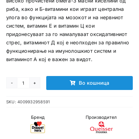
високо прочистени омега-3 масни киселини од
риба, како и Б-витамини кои играат централна
улога во функцијата на мозокот и на нервниот
систем, витамин Е и витамин Ц кои
придонесуваат за го намалуваат оксидативниот
стрес, витаминот Д кој е неопходен за правилно
функционирање на имунолошкиот систем и
витаминот А кој е важен за видот.
Во кошница
Doppelherz
Kinder
SKU:
4009932958591
Omega-
3
Бренд
Производител
сируп
количина