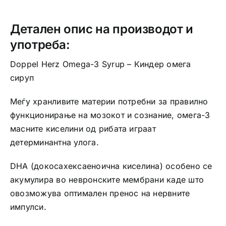
Детален опис на производот и
употреба:
Doppel Herz Omega-3 Syrup – Киндер омега
сируп
Меѓу хранливите материи потребни за правилно
функционирање на мозокот и сознание, омега-3
масните киселини од рибата играат
детерминантна улога.
DHA (докосахексаеноична киселина) особено се
акумулира во невронските мембрани каде што
овозможува оптимален пренос на нервните
импулси.