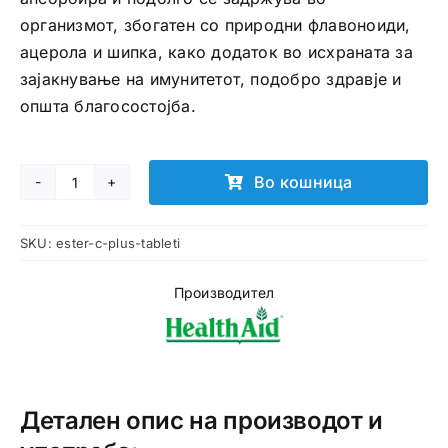
организмот, збогатен со природни флавоноиди,
ацерола и шипка, како додаток во исхраната за
зајакнување на имунитетот, подобро здравје и
општа благосостојба.
Во кошница
Ester
C
SKU:
ester-c-plus-tableti
Plus
таблети
Производител
количина
Детален опис на производот и