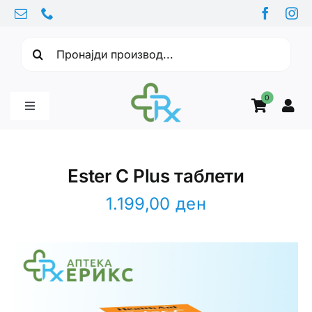
Skip
to
Барајте:
content
0
Toggle
Navigation
Бебе производи
Ester C Plus таблети
Витамини
1.199,00
ден
Здравје
Здравствени проблеми