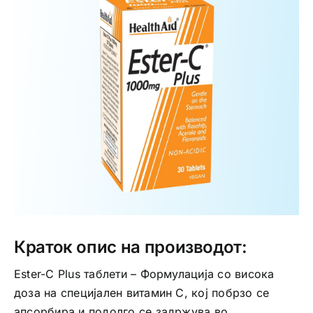
Интимно здравје
Лична хигиена
Медицински апрати
Нега на кожа
Краток опис на производот:
Ester-C Plus таблети – Формулација со висока
доза на специјален витамин C, кој побрзо се
апсорбира и подолго се задржува во