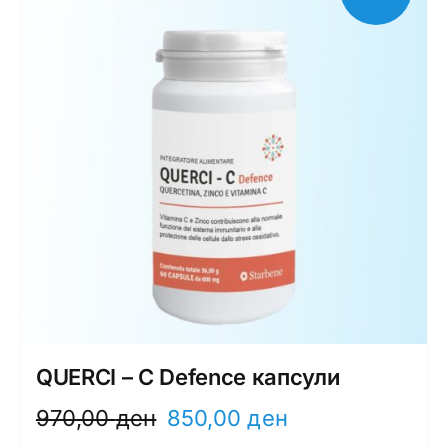
QUERCI – C Defence капсули
Original
Current
970,00
ден
850,00
ден
price
price