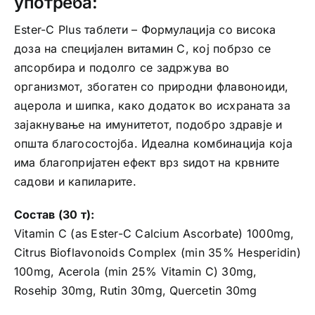
употреба:
Ester-C Plus таблети – Формулација со висока
доза на специјален витамин C, кој побрзо се
апсорбира и подолго се задржува во
организмот, збогатен со природни флавоноиди,
ацерола и шипка, како додаток во исхраната за
зајакнување на имунитетот, подобро здравје и
општа благосостојба. Идеална комбинација која
има благопријатен ефект врз ѕидот на крвните
садови и капиларите.
Состав (30 т):
Vitamin C (as Ester-C Calcium Ascorbate) 1000mg,
Citrus Bioflavonoids Complex (min 35% Hesperidin)
100mg, Acerola (min 25% Vitamin C) 30mg,
Rosehip 30mg, Rutin 30mg, Quercetin 30mg