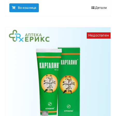
Во кошница
Детали
Недостапен