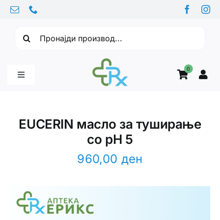
Skip
to
Барајте:
content
0
Toggle
Navigation
Бебе производи
EUCERIN масло за туширање
со pH 5
Витамини
960,00
ден
Здравје
Здравствени проблеми