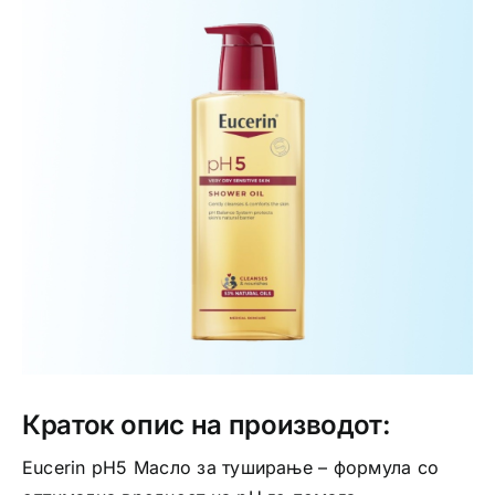
Интимно здравје
Лична хигиена
Медицински апрати
Нега на кожа
Краток опис на производот:
Eucerin pH5 Масло за туширање – формула со