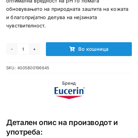
оптимална вредност на pH го помага
обновувањето на природната заштита на кожата
и благопријатно делува на нејзината
чувствителност.
Во кошница
EUCERIN
масло
SKU:
4005800196645
за
туширање
Бренд
со
pH
5
количина
Детален опис на производот и
употреба: