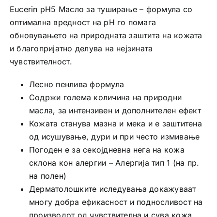
Eucerin pH5 Масло за туширање – формула со
оптимална вредност на pH го помага
обновувањето на природната заштита на кожата
и благопријатно делува на нејзината
чувствителност.
Лесно пенлива формула
Содржи голема количина на природни
масла, за интензивен и дополнителен ефект
Кожата станува мазна и мека и е заштитена
од исушување, дури и при често измивање
Погоден е за секојдневна нега на кожа
склона кон алергии – Алергија тип 1 (на пр.
на полен)
Дерматолошките иследувања докажуваат
многу добра ефикасност и подносливост на
производот од чувствителна и сува кожа