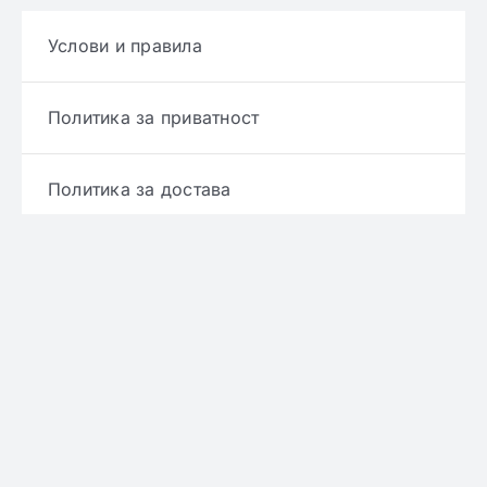
Услови и правила
Политика за приватност
Политика за достава
Политика за враќање производ
Политика за рефундирање
© Copyright 2022 - 2026 | Онлајн аптека ЕРИКС
сите права се задржани