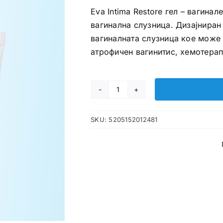
Eva Intima Restore гел – вагина
вагинална слузница. Дизајнира
вагиналната слузница кое може 
атрофичен вагинитис, хемотерапи
Eva
Intima
SKU:
5205152012481
Restore
гел
количина