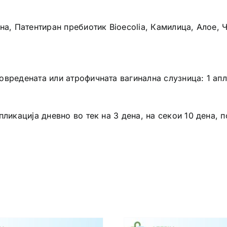
а, Патентиран пребиотик Bioecolia, Камилица, Алое, Ча
вредената или атрофичната вагинална слузница: 1 апл
пликација дневно во тек на 3 дена, на секои 10 дена,