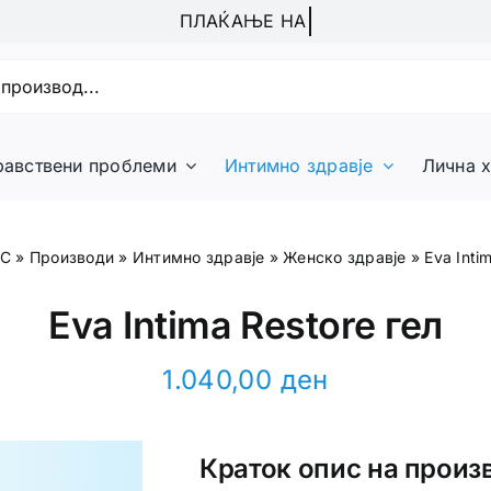
равствени проблеми
Интимно здравје
Лична х
КС
»
Производи
»
Интимно здравје
»
Женско здравје
»
Eva Inti
Eva Intima Restore гел
1.040,00
ден
Краток опис на произ