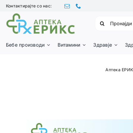
Skip
Контактирајте со нас:
to
content
Барајте:
Бебе производи
Витамини
Здравје
Зд
Аптека ЕРИ