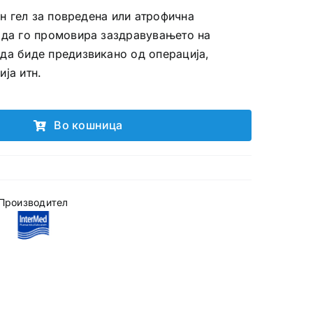
лен гел за повредена или атрофична
н да го промовира заздравувањето на
да биде предизвикано од операција,
ја итн.
Во кошница
Производител