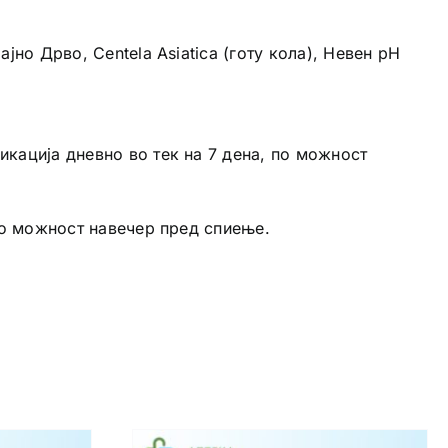
јно Дрво, Centela Asiatica (готу кола), Невен pH
икација дневно во тек на 7 дена, по можност
 по можност навечер пред спиење.