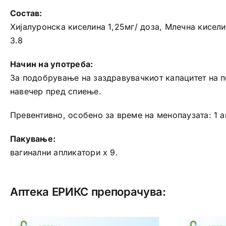
Состав:
Хијалуронска киселина 1,25мг/ доза, Млечна киселин
3.8
Начин на употреба:
За подобрување на заздравувачкиот капацитет на по
навечер пред спиење.
Превентивно, особено за време на менопаузата: 1 а
Пакување:
вагинални апликатори x 9.
Аптека ЕРИКС препорачува: