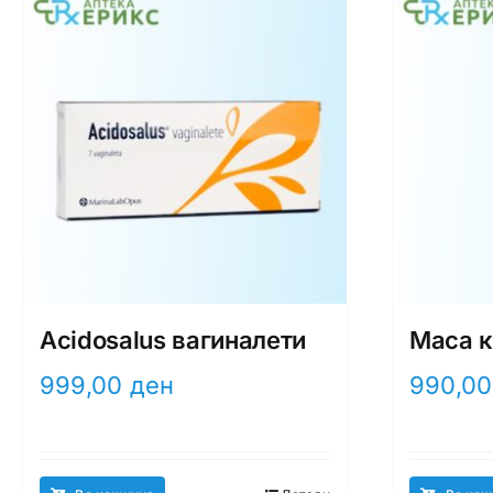
Acidosalus вагиналети
Maca к
999,00
ден
990,0