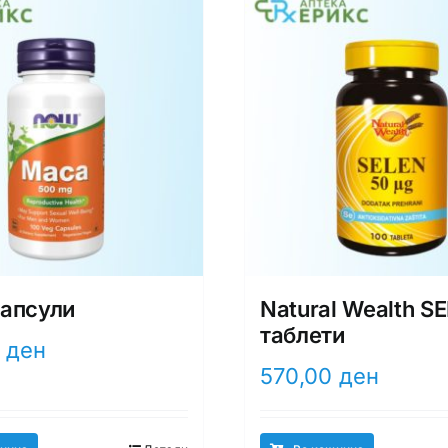
апсули
Natural Wealth S
таблети
0
ден
570,00
ден