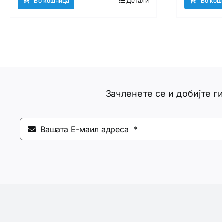
Во кошница
Детали
Во кош
Зачленете се и добијте 