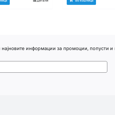
ница
Детали
Во кошница
ги најновите информации за промоции, попусти и