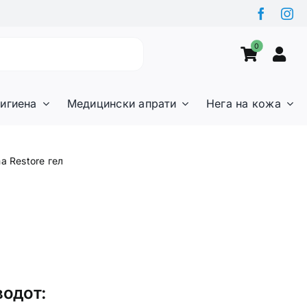
0
игиена
Медицински апрати
Нега на кожа
ma Restore гел
водот: