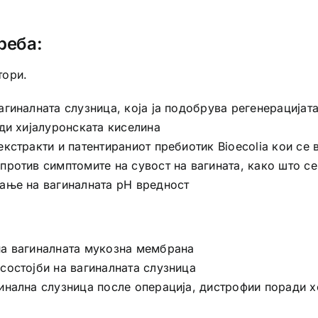
реба:
тори.
гиналната слузница, која ја подобрува регенерацијата
ди хијалуронската киселина
кстракти и патентираниот пребиотик Bioecolia кои се
против симптомите на сувост на вагината, како што с
ање на вагиналната pH вредност
на вагиналната мукозна мембрана
состојби на вагиналната слузница
инална слузница после операција, дистрофии поради х