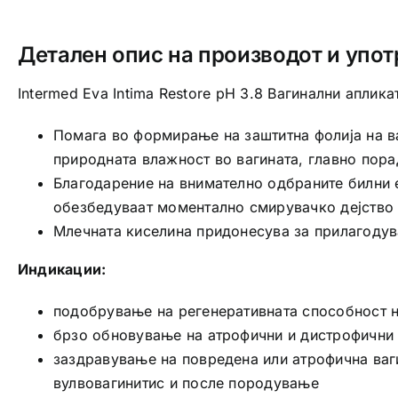
Детален опис на производот и упот
Intermed Eva Intima Restore pH 3.8 Вагинални аплика
Помага во формирање на заштитна фолија на ва
природната влажност во вагината, главно пора
Благодарение на внимателно одбраните билни е
обезбедуваат моментално смирувачко дејство 
Млечната киселина придонесува за прилагодув
Индикации:
подобрување на регенеративната способност 
брзо обновување на атрофични и дистрофични 
заздравување на повредена или атрофична ваг
вулвовагинитис и после породување