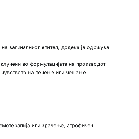
 на вагиналниот епител, додека ја одржува
 вклучени во формулацијата на производот
е чувството на печење или чешање
емотерапија или зрачење, атрофичен