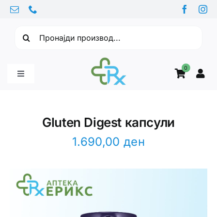
Skip
to
Барајте:
content
0
Toggle
Navigation
Бебе производи
Gluten Digest капсули
Витамини
1.690,00
ден
Здравје
Здравствени проблеми