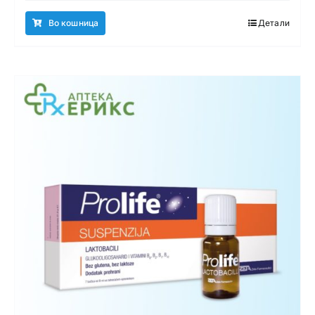
Во кошница
Детали