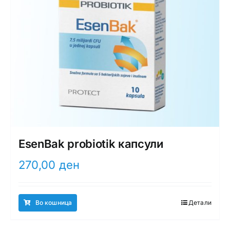
EsenBak probiotik капсули
270,00
ден
Во кошница
Детали