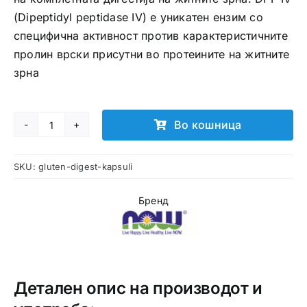
(Dipeptidyl peptidase IV) е уникатен ензим со
специфична активност против карактеристичните
пролин врски присутни во протеините на житните
зрна
Во кошница
Gluten
Digest
SKU:
gluten-digest-kapsuli
капсули
количина
Бренд
Детален опис на производот и