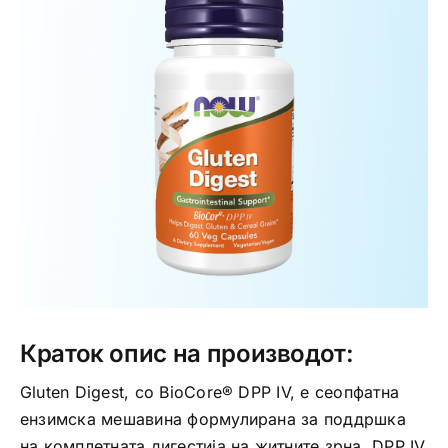
Интимно здравје
Лична хигиена
Медицински апрати
Нега на кожа
Краток опис на производот:
Gluten Digest, со BioCore® DPP IV, е сеопфатна
ензимска мешавина формулирана за поддршка
на комплетната дигестија на житните зрна. DPP IV