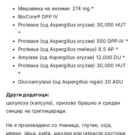
Мешавина на ензими: 274 mg *
BioCore® DPP IV
Protease (од Aspergillus oryzae) 30,000 HUT
*
Protease (од Aspergillus oryzae) 500 DPP-IV *
Protease (од Aspergillus melleus) 8.5 AP *
Amylase (од Aspergillus oryzae) 12,000 DU *
Protease (од Aspergillus oryzae) 30,000 HUT
*
Glucoamylase (од Aspergillus niger) 20 AGU
Други додатоци:
целулоза (капсула), оризово брашно и среден
синџир на триглицериди.
Не е произведено со пченица, глутен, соја,
млеко, јајца, риба, школки или јаткасти состојки.