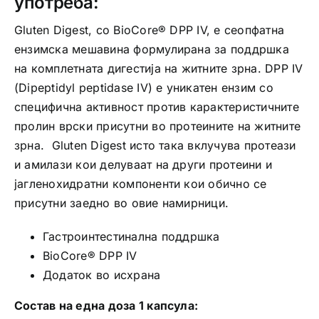
употреба:
Gluten Digest, со BioCore® DPP IV, е сеопфатна
ензимска мешавина формулирана за поддршка
на комплетната дигестија на житните зрна. DPP IV
(Dipeptidyl peptidase IV) е уникатен ензим со
специфична активност против карактеристичните
пролин врски присутни во протеините на житните
зрна. Gluten Digest исто така вклучува протеази
и амилази кои делуваат на други протеини и
јагленохидратни компоненти кои обично се
присутни заедно во овие намирници.
Гастроинтестинална поддршка
BioCore® DPP IV
Додаток во исхрана
Состав на една доза 1 капсула: