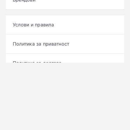
Услови и правила
Политика за приватност
Политика за достава
Политика за враќање производ
Политика за рефундирање
© Copyright 2022 - 2026 | Онлајн аптека ЕРИКС