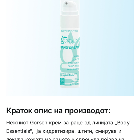
Интимно здравје
Лична хигиена
Медицински апрати
Нега на кожа
Краток опис на производот:
Нежниот Gorsen крем за раце од линијата „Body
Essentials“, ја хидратизира, штити, смирува и
лекува кожата на рацете и спречува појава на