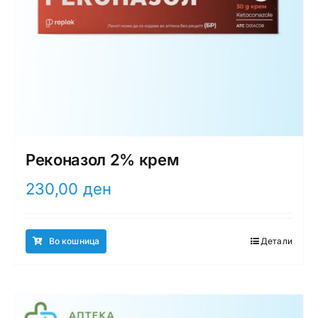
Реконазол 2% крем
230,00
ден
Во кошница
Детали