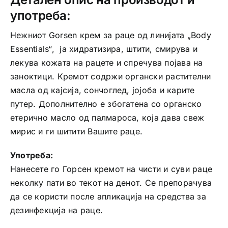
употреба:
Нежниот Gorsen крем за раце од линијата „Body
Essentials“, ја хидратизира, штити, смирува и
лекува кожата на рацете и спречува појава на
заноктици. Кремот содржи органски растителни
масла од кајсија, сончоглед, јојоба и карите
путер. Дополнително е збогатена со органско
етерично масло од палмароса, која дава свеж
мирис и ги шитити Вашите раце.
Употреба:
Нанесете го Горсен кремот на чисти и суви раце
неколку пати во текот на денот. Се препорачува
да се користи после апликација на средства за
дезинфекција на раце.