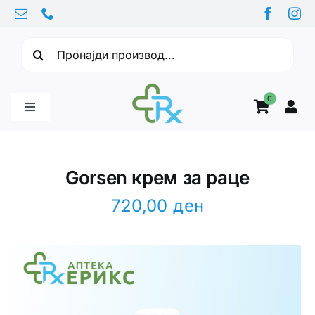
Skip
to
Барајте:
content
0
Toggle
Navigation
Бебе производи
Gorsen крем за раце
Витамини
720,00
ден
Здравје
Здравствени проблеми