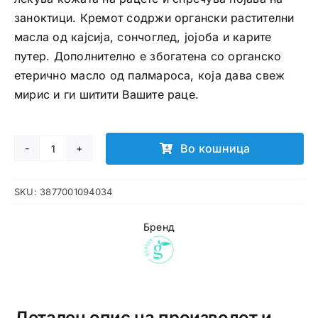
заноктици. Кремот содржи органски растителни
масла од кајсија, сончоглед, јојоба и карите
путер. Дополнително е збогатена со органско
етерично масло од палмароса, која дава свеж
мирис и ги шитити Вашите раце.
Во кошница
Gorsen
крем
SKU:
3877001094034
за
раце
Бренд
количина
Детален опис на производот и