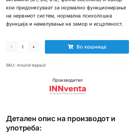
кои придонесуваат за нормално функционирање
на нервниот систем, нормална психолошка
функција и намалување на замор и исцрпеност.
Во кошница
INNURID
капсули
SKU:
innurid-kapsuli
количина
Производител
Детален опис на производот и
употреба: