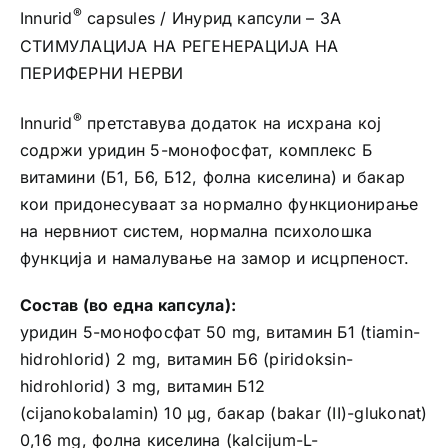
®
Innurid
capsules / Инурид капсули – ЗА
СТИМУЛАЦИЈА НА РЕГЕНЕРАЦИЈА НА
ПЕРИФЕРНИ НЕРВИ
®
Innurid
претставува додаток на исхрана кој
содржи уридин 5-монофосфат, комплекс Б
витамини (Б1, Б6, Б12, фолна киселина) и бакар
кои придонесуваат за нормално функционирање
на нервниот систем, нормална психолошка
функција и намалување на замор и исцрпеност.
Состав (во една капсула):
уридин 5-монофосфат 50 mg, витамин Б1 (tiamin-
hidrohlorid) 2 mg, витамин Б6 (piridoksin-
hidrohlorid) 3 mg, витамин Б12
(cijanokobalamin) 10 μg, бакар (bakar (II)-glukonat)
0,16 mg, фолна киселина (kalcijum-L-