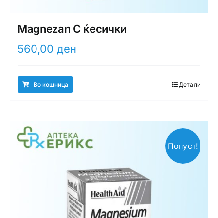
Magnezan C ќесички
560,00
ден
Во кошница
Детали
Попуст!