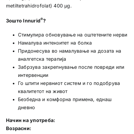
metiltetrahidrofolat) 400 μg.
®
Зошто Innurid
?
Стимулира обновување на оштетените нерви
Намалува интензитет на болка
Придонесува во намалување на дозата на
аналгетска терапија
Забрзува закрепнување после повреди или
интервенции
Го штити нервниот систем и го подобрува
квалитетот на живот
Безбедна и комфорна примена, еднаш
дневно
Начин на употреба:
Возрасни: