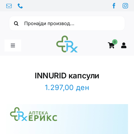
Skip
to
Барајте:
content
0
Toggle
Navigation
Бебе производи
INNURID капсули
Витамини
1.297,00
ден
Здравје
Здравствени проблеми