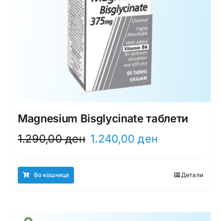
Magnesium Bisglycinate таблети
Original
Current
1.290,00
ден
1.240,00
ден
price
price
was:
is:
1.290,00 ден.
1.240,00 ден.
Во кошница
Детали