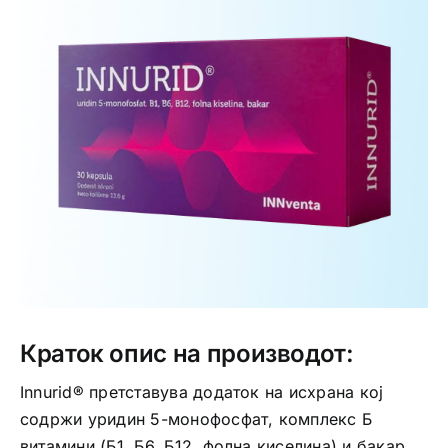
Интимно здравје
Лична хигиена
Медицински апрати
Нега на кожа
Краток опис на производот:
Innurid® претставува додаток на исхрана кој
содржи уридин 5-монофосфат, комплекс Б
витамини (Б1, Б6, Б12, фолна киселина) и бакар