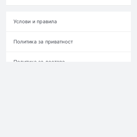
Услови и правила
Политика за приватност
Политика за достава
Политика за враќање производ
Политика за рефундирање
© Copyright 2022 - 2026 | Онлајн аптека ЕРИКС
сите права се задржани