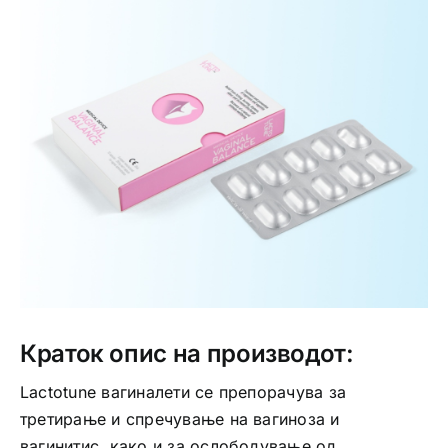
Интимно здравје
Лична хигиена
Медицински апрати
Нега на кожа
Краток опис на производот:
Lactotune вагиналети се препорачува за
третирање и спречување на вагиноза и
вагинитис, како и за ослободување од