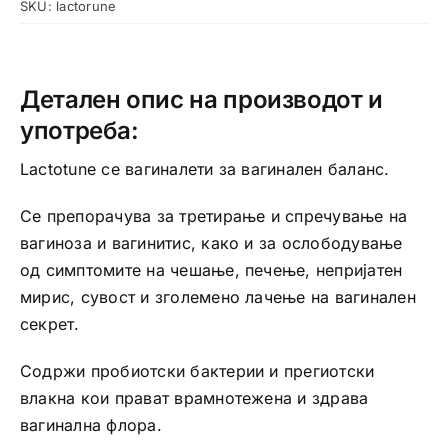
SKU:
lactorune
Детален опис на производот и
употреба:
Lactotune се вагиналети за вагинален баланс.
Се препорачува за третирање и спречување на
вагиноза и вагинитис, како и за ослободување
од симптомите на чешање, печење, непријатен
мирис, сувост и зголемено лачење на вагинален
секрет.
Содржи пробиотски бактерии и прегиотски
влакна кои прават врамнотежена и здрава
вагинална флора.