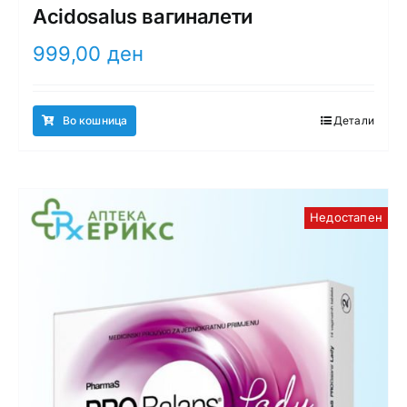
Acidosalus вагиналети
999,00
ден
Во кошница
Детали
Недостапен