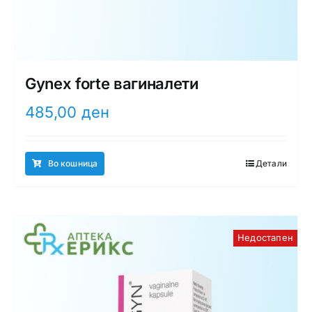
Gynex forte вагиналети
485,00
ден
Во кошница
Детали
Недостапен