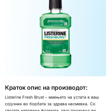
Интимно здравје
Лична хигиена
Медицински апрати
Нега на кожа
Краток опис на производот:
Listerine Fresh Brust – миењето на устата е ваш
сојузник во борбата за здрава насмевка. Со
својата напредна формула, овој производ ви