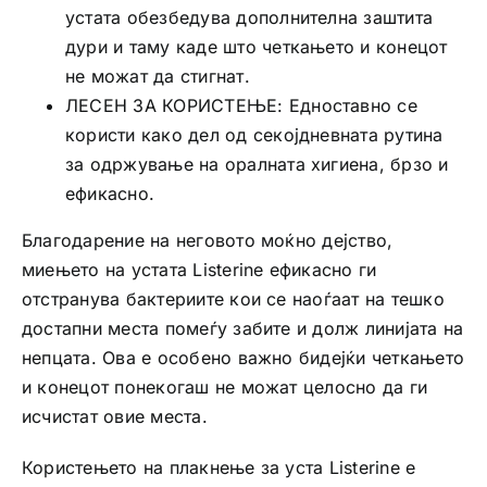
устата обезбедува дополнителна заштита
дури и таму каде што четкањето и конецот
не можат да стигнат.
ЛЕСЕН ЗА КОРИСТЕЊЕ: Едноставно се
користи како дел од секојдневната рутина
за одржување на оралната хигиена, брзо и
ефикасно.
Благодарение на неговото моќно дејство,
миењето на устата Listerine ефикасно ги
отстранува бактериите кои се наоѓаат на тешко
достапни места помеѓу забите и долж линијата на
непцата. Ова е особено важно бидејќи четкањето
и конецот понекогаш не можат целосно да ги
исчистат овие места.
Користењето на плакнење за уста Listerine е