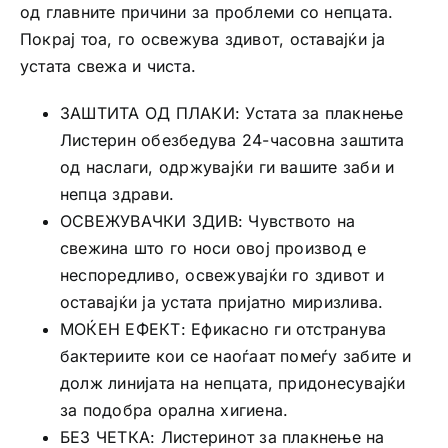
од главните причини за проблеми со непцата.
Покрај тоа, го освежува здивот, оставајќи ја
устата свежа и чиста.
ЗАШТИТА ОД ПЛАКИ: Устата за плакнење
Листерин обезбедува 24-часовна заштита
од наслаги, одржувајќи ги вашите заби и
непца здрави.
ОСВЕЖУВАЧКИ ЗДИВ: Чувството на
свежина што го носи овој производ е
неспоредливо, освежувајќи го здивот и
оставајќи ја устата пријатно миризлива.
МОЌЕН ЕФЕКТ: Ефикасно ги отстранува
бактериите кои се наоѓаат помеѓу забите и
долж линијата на непцата, придонесувајќи
за подобра орална хигиена.
БЕЗ ЧЕТКА: Листеринот за плакнење на