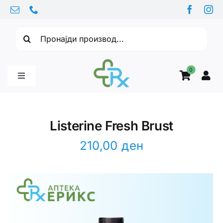
Skip
to
Барајте:
content
0
Toggle
Navigation
Бебе производи
Listerine Fresh Brust
Витамини
210,00
ден
Здравје
Здравствени проблеми