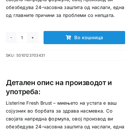
обезбедува 24-часовна заштита од наслаги, една
од главните причини за проблеми со непцата.
Во кошница
Listerine
Fresh
SKU:
5010123703431
Brust
количина
Детален опис на производот и
употреба:
Listerine Fresh Brust – миењето на устата е ваш
сојузник во борбата за здрава насмевка. Со
својата напредна формула, овој производ ви
обезбедува 24-часовна заштита од наслаги, една