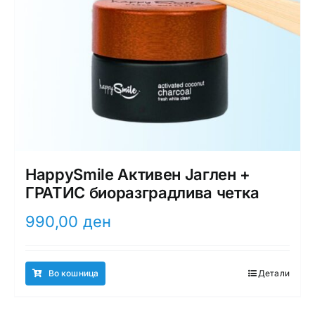
HappySmile Активен Јаглен +
ГРАТИС биоразградлива четка
990,00
ден
Во кошница
Детали