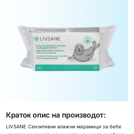
Интимно здравје
Лична хигиена
Медицински апрати
Нега на кожа
Краток опис на производот:
LIVSANE Сензитивни влажни марамици за бебе