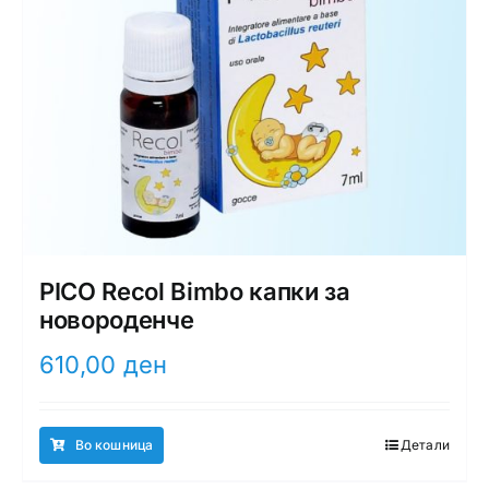
PICO Recol Bimbo капки за
новороденче
610,00
ден
Во кошница
Детали