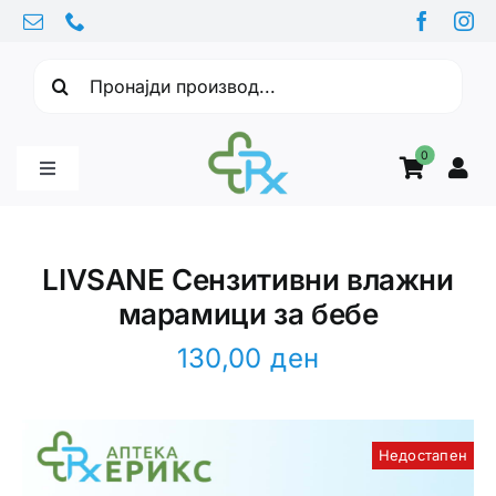
Skip
to
Барајте:
content
0
Toggle
Navigation
Бебе производи
LIVSANE Сензитивни влажни
марамици за бебе
Витамини
130,00
ден
Здравје
Недостапен
Здравствени проблеми