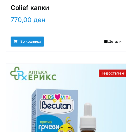
Colief капки
770,00
ден
Во кошница
Детали
Недостапен