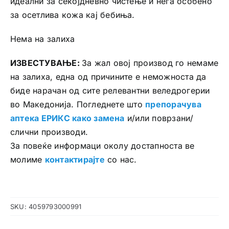
идеални за секојдневно чистење и нега особено
за осетлива кожа кај бебиња.
Нема на залиха
ИЗВЕСТУВАЊЕ:
За жал овој производ го немаме
на залиха, една од причините е неможноста да
биде нарачан од сите релевантни веледрогерии
во Македонија. Погледнете што
препорачува
аптека ЕРИКС како замена
и/или поврзани/
слични производи.
За повеќе информаци околу достапноста ве
молиме
контактирајте
со нас.
SKU:
4059793000991