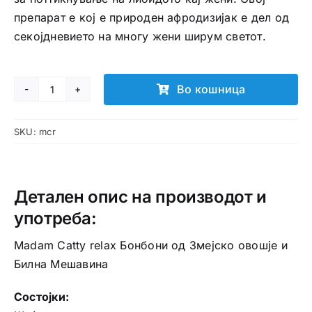
препарат е кој е природен афродизијак е дел од
секојдневието на многу жени ширум светот.
Во кошница
Madam
Catty
SKU:
mcr
relax
бонбони
количина
Детален опис на производот и
употреба:
Madam Catty relax Бонбони од Змејско овошје и
Билна Мешавина
Состојки: