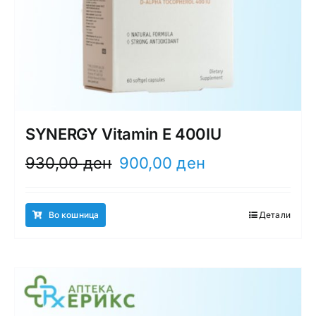
SYNERGY Vitamin E 400IU
Original
Current
930,00
ден
900,00
ден
price
price
was:
is:
930,00 ден.
900,00 ден.
Во кошница
Детали