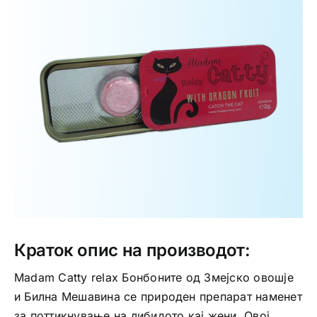
Интимно здравје
Лична хигиена
Медицински апрати
Нега на кожа
Краток опис на производот:
Madam Catty relax Бонбоните од Змејско овошје
и Билна Мешавина се природен препарат наменет
за поттикнување на либидото кај жени. Овој