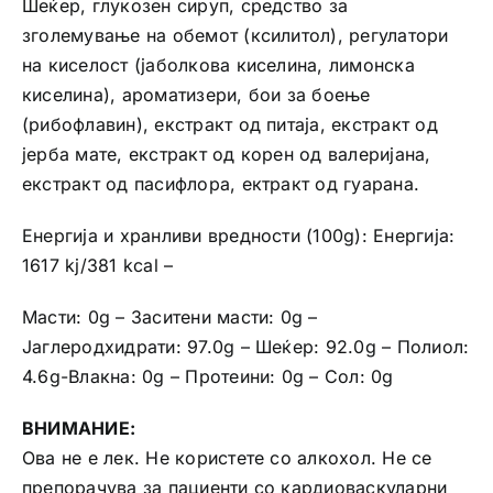
Шеќер, глукозен сируп, средство за
зголемување на обемот (ксилитол), регулатори
на киселост (јаболкова киселина, лимонска
киселина), ароматизери, бои за боење
(рибофлавин), екстракт од питаја, екстракт од
јерба мате, екстракт од корен од валеријана,
екстракт од пасифлора, ектракт од гуарана.
Енергија и хранливи вредности (100g): Енергија:
1617 kj/381 kcal –
Масти: 0g – Заситени масти: 0g –
Јаглеродхидрати: 97.0g – Шеќер: 92.0g – Полиол:
4.6g-Влакна: 0g – Протеини: 0g – Сол: 0g
ВНИМАНИЕ:
Ова не е лек. Не користете со алкохол. Не се
препорачува за пациенти со кардиоваскуларни