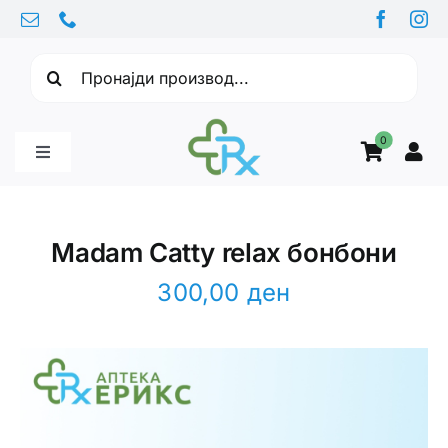
Skip
to
Барајте:
content
0
Toggle
Navigation
Бебе производи
Madam Catty relax бонбони
Витамини
300,00
ден
Здравје
Здравствени проблеми