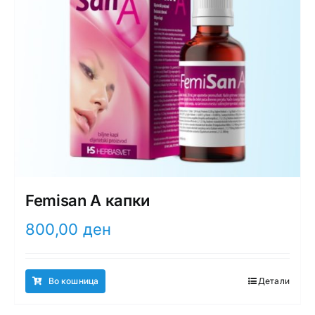
Femisan A капки
800,00
ден
Во кошница
Детали