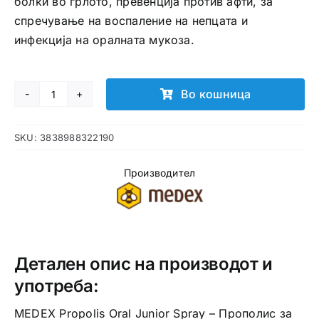
болки во грлото, превенција против афти, за
спречување на воспаление на непцата и
инфекција на оралната мукоза.
Во кошница
MEDEX
Propolis
SKU:
3838988322190
oral
junior
Производител
спреј
за
деца
количина
Детален опис на производот и
употреба:
MEDEX Propolis Oral Junior Spray – Прополис за