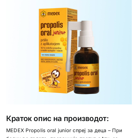
Интимно здравје
Лична хигиена
Медицински апрати
Нега на кожа
Краток опис на производот:
MEDEX Propolis oral junior спреј за деца – При