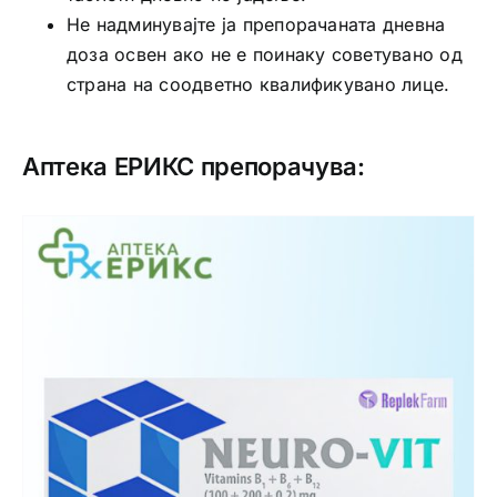
Не надминувајте ја препорачаната дневна
доза освен ако не е поинаку советувано од
страна на соодветно квалификувано лице.
Аптека ЕРИКС препорачува: