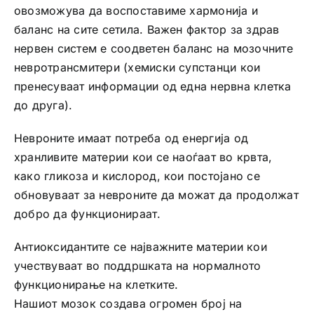
овозможува да воспоставиме хармонија и
баланс на сите сетила. Важен фактор за здрав
нервен систем е соодветен бaланс на мозочните
невротрансмитери (хемиски супстанци кои
пренесуваат информации од една нервна клетка
до друга).
Невроните имаат потреба од енергија од
хранливите материи кои се наоѓаат во крвта,
како гликоза и кислород, кои постојано се
обновуваат за невроните да можат да продолжат
добро да функционираат.
Антиоксидантите се најважните материи кои
учествуваат во поддршката на нормалното
функционирање на клетките.
Нашиот мозок создава огромен број на