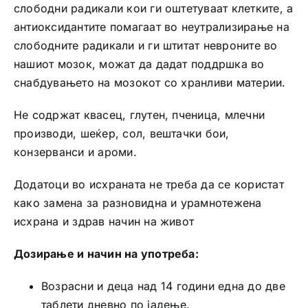
слободни радикали кои ги оштетуваат клетките, а
антиоксидантитe помагаат во неутрализирање на
слободните радикали и ги штитат невроните во
нашиот мозок, можат да дадат поддршка во
снабдувањето на мозокот со хранливи материи.
Не содржат квасец, глутен, пченица, млечни
производи, шеќер, сол, вештачки бои,
конзерванси и ароми.
Додатоци во исхраната не треба да се користат
како замена за разновидна и урамнотежена
исхрана и здрав начин на живот
Дозирање и начин на употреба:
Возрасни и деца над 14 години една до две
таблети дневно по јадење.