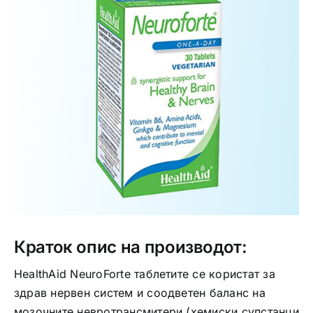
Интимно здравје
Лична хигиена
Медицински апрати
Нега на кожа
Краток опис на производот:
HealthAid NeuroForte таблетите се користат за
здрав нервен систем и соодветен бaланс на
мозочните невротрансмитери (хемиски супстанци