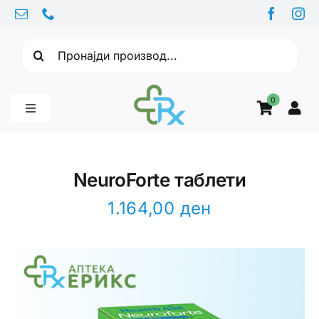
Skip
to
Барајте:
content
0
Toggle
Navigation
Бебе производи
NeuroForte таблети
Витамини
1.164,00
ден
Здравје
Здравствени проблеми