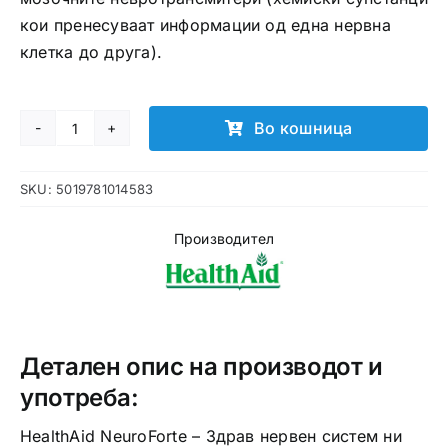
кои пренесуваат информации од една нервна
клетка до друга).
Во кошница
NeuroForte
таблети
SKU:
5019781014583
количина
Производител
Детален опис на производот и
употреба:
HealthAid NeuroForte – Здрав нервен систем ни