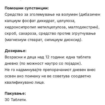
Помошни супстанции:
Средство за зголемување на волумен (дибазичен
калциум фосфат дихидрат, целулоза,
хидроксипропил метилцелулоза, малтодекстрин),
скроб, сахароза, средство против згрутчување
(магнезиум стеарат, силициум диоксид).
Дозирање:
Возрасни и деца над 12 години: една таблета
дневно (по можност наутро со појадок).
Не го надминувајте препорачаниот дневен внес
освен ако поинаку не ве советува соодветно
квалификувано лице.
Пакување:
30 Таблети.