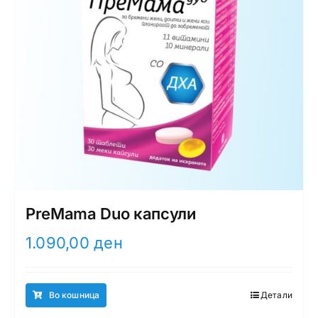
PreMama Duo капсули
1.090,00
ден
Во кошница
Детали