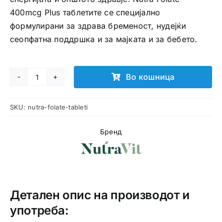
400mcg Plus таблетите се специјално
формулирани за здрава бременост, нудејќи
сеопфатна поддршка и за мајката и за бебето.
Во кошница
Nutra
Folate
SKU:
nutra-folate-tableti
таблети
количина
Бренд
Детален опис на производот и
употреба: