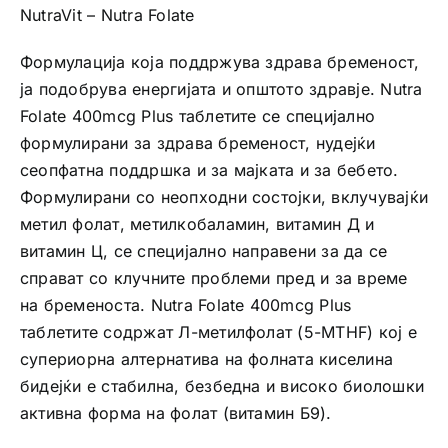
NutraVit – Nutra Folate
Формулација која поддржува здрава бременост,
ја подобрува енергијата и општото здравје. Nutra
Folate 400mcg Plus таблетите се специјално
формулирани за здрава бременост, нудејќи
сеопфатна поддршка и за мајката и за бебето.
Формулирани со неопходни состојки, вклучувајќи
метил фолат, метилкобаламин, витамин Д и
витамин Ц, се специјално направени за да се
справат со клучните проблеми пред и за време
на бременоста. Nutra Folate 400mcg Plus
таблетите содржат Л-метилфолат (5-MTHF) кој е
супериорна алтернатива на фолната киселина
бидејќи е стабилна, безбедна и високо биолошки
активна форма на фолат (витамин Б9).