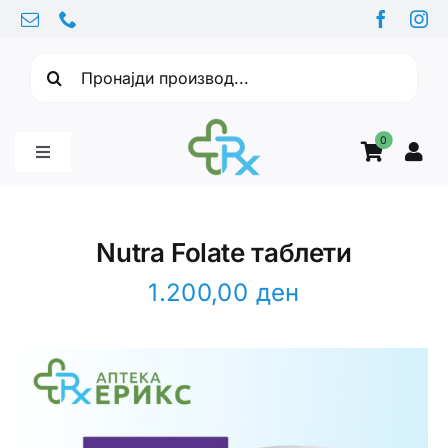
Skip
to
Барајте:
content
0
Toggle
Navigation
Бебе производи
Nutra Folate таблети
Витамини
1.200,00
ден
Здравје
Здравствени проблеми