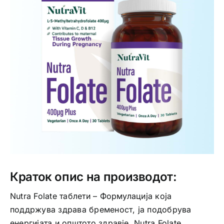
Интимно здравје
Лична хигиена
Медицински апрати
Нега на кожа
Краток опис на производот:
Nutra Folate таблети – Формулација која
поддржува здрава бременост, ја подобрува
енергијата и општото здравје. Nutra Folate