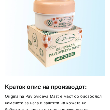
Интимно здравје
Лична хигиена
Медицински апрати
Нега на кожа
Краток опис на производот:
Originalna Pavloviceva Mast е маст со бисаболол
наменета за нега и заштита на кожата на
бебињата и децата со цел спречување на