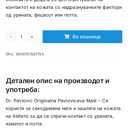
контактот на кожата со надразнувачките фактори
од урината, фецесот или потта.
Во кошница
Originalna
Pavloviceva
SKU:
8600101567154
Mast
количина
Детален опис на производот и
употреба:
Dr. Pavlovic Originalna Pavloviceva Mast – Се
користи за секојдневна нега и заштита на кожата
на бебето за да се спречи контакт со урината,
изметот и потта.