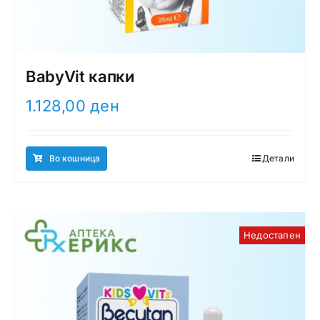
BabyVit капки
1.128,00
ден
Во кошница
Детали
Недостапен