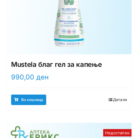
Mustela благ гел за капење
990,00
ден
Во кошница
Детали
Недостапен