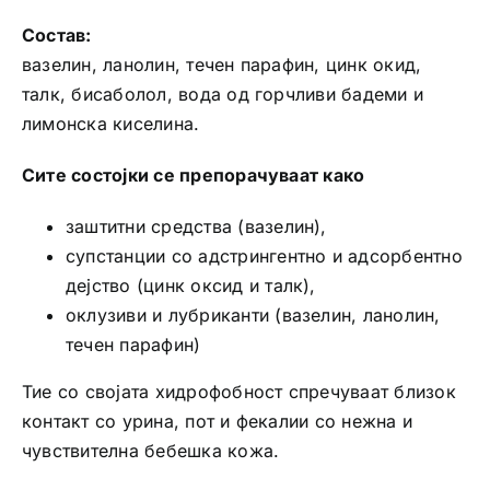
Состав:
вазелин, ланолин, течен парафин, цинк окид,
талк, бисаболол, вода од горчливи бадеми и
лимонска киселина.
Сите состојки се препорачуваат како
заштитни средства (вазелин),
супстанции со адстрингентно и адсорбентно
дејство (цинк оксид и талк),
оклузиви и лубриканти (вазелин, ланолин,
течен парафин)
Тие со својата хидрофобност спречуваат близок
контакт со урина, пот и фекалии со нежна и
чувствителна бебешка кожа.