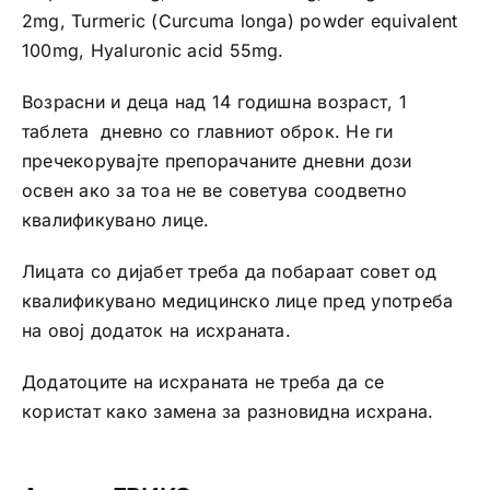
2mg, Turmeric (Curcuma longa) powder equivalent
100mg, Hyaluronic acid 55mg.
Возрасни и деца над 14 годишна возраст, 1
таблетa дневно со главниот оброк. Не ги
пречекорувајте препорачаните дневни дози
освен ако за тоа не ве советува соодветно
квалификувано лице.
Лицата со дијабет треба да побараат совет од
квалификувано медицинско лице пред употреба
на овој додаток на исхраната.
Додатоците на исхраната не треба да се
користат како замена за разновидна исхрана.