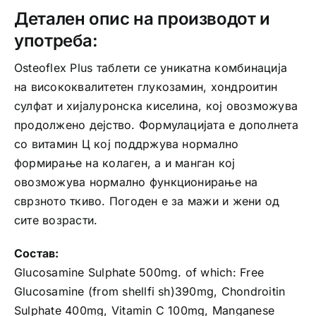
Детален опис на производот и
употреба:
Osteoflex Plus таблети се уникатна комбинација
на висококвалитетен глукозамин, хондроитин
сулфат и хијалуронска киселина, кој овозможува
продолжено дејство. Формулацијата е дополнета
со витамин Ц кој поддржува нормално
формирање на колаген, а и манган кој
овозможува нормално функционирање на
сврзното ткиво. Погоден е за мажи и жени од
сите возрасти.
Состав:
Glucosamine Sulphate 500mg. оf which: Free
Glucosamine (from shellfi sh)390mg, Chondroitin
Sulphate 400mg, Vitamin C 100mg, Manganese