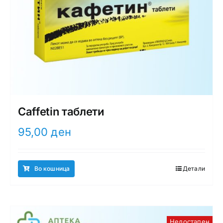
Caffetin таблети
95,00
ден
Во кошница
Детали
Недостапен