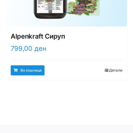
Alpenkraft Сируп
799,00
ден
Во кошница
Детали