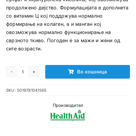
продолжено дејство. Формулацијата е дополнета
со витамин Ц кој поддржува нормално
формирање на колаген, а и манган кој
овозможува нормално функционирање на
сврзното ткиво. Погоден е за мажи и жени од
сите возрасти.
Во кошница
Osteoflex
plus
SKU:
5019781041565
таблети
количина
Производител