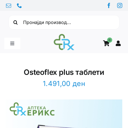
Skip
to
Барајте:
content
0
Toggle
Navigation
Бебе производи
Osteoflex plus таблети
Витамини
1.491,00
ден
Здравје
Здравствени проблеми