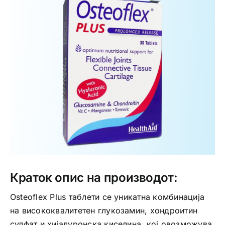
Интимно здравје
Лична хигиена
Медицински апрати
Нега на кожа
Краток опис на производот:
Osteoflex Plus таблети се уникатна комбинација
на висококвалитетен глукозамин, хондроитин
сулфат и хијалуронска киселина, кој овозможува