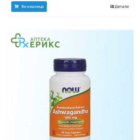
Во кошница
Детали