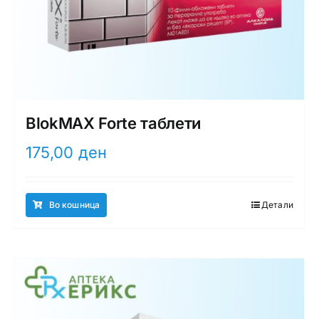
BlokMAX Forte таблети
175,00
ден
Во кошница
Детали