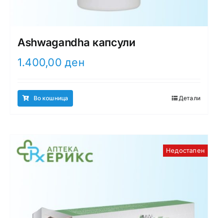
Ashwagandha капсули
1.400,00
ден
Во кошница
Детали
Недостапен