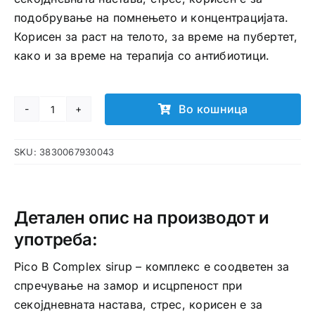
подобрување на помнењето и концентрацијата.
Корисен за раст на телото, за време на пубертет,
како и за време на терапија со антибиотици.
Во кошница
Pico
B
SKU:
3830067930043
Complex
сируп
количина
Детален опис на производот и
употреба:
Pico B Complex sirup – комплекс е соодветен за
спречување на замор и исцрпеност при
секојдневната настава, стрес, корисен е за