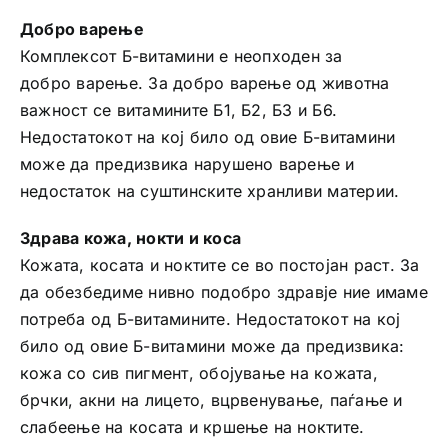
Добро варење
Комплексот Б-витамини е неопходен за
добро варење. За добро варење од животна
важност се витамините Б1, Б2, Б3 и Б6.
Недостатокот на кој било од овие Б-витамини
може да предизвика нарушено варење и
недостаток на суштинските хранливи материи.
Здрава кожа, нокти и коса
Кожата, косата и ноктите се во постојан раст. За
да обезбедиме нивно подобро здравје ние имаме
потреба од Б-витамините. Недостатокот на кој
било од овие Б-витамини може да предизвика:
кожа со сив пигмент, обојување на кожата,
брчки, акни на лицето, вцрвенување, паѓање и
слабеење на косата и кршење на ноктите.