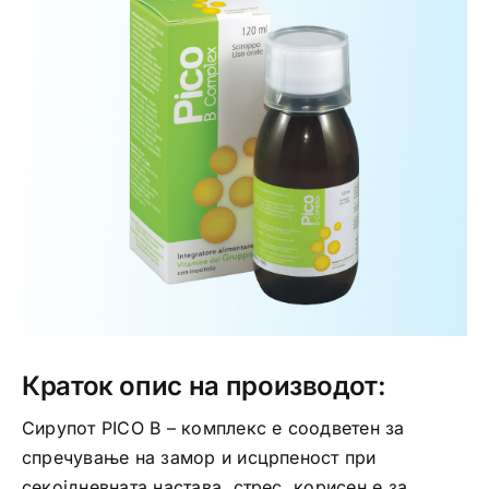
Интимно здравје
Лична хигиена
Медицински апрати
Нега на кожа
Краток опис на производот:
Сирупот PICO B – комплекс е соодветен за
спречување на замор и исцрпеност при
секојдневната настава, стрес, корисен е за