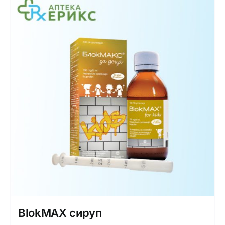
BlokMAX сируп