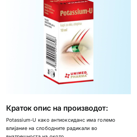
Интимно здравје
Лична хигиена
Медицински апрати
Нега на кожа
Краток опис на производот:
Potassium-U како антиоксиданс има големо
влијание на слободните радикали во
внатрешноста на окото.