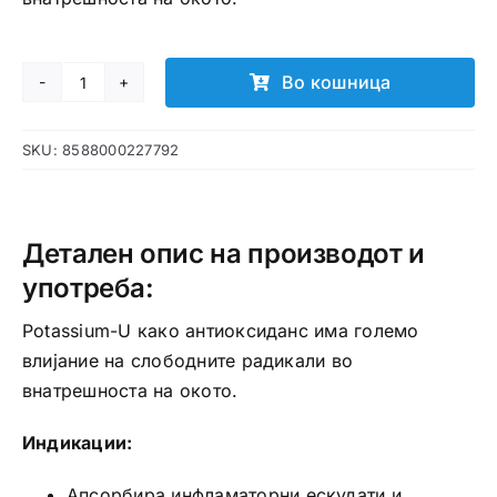
Во кошница
Potassium-
U
SKU:
8588000227792
капки
за
очи
количина
Детален опис на производот и
употреба:
Potassium-U како антиоксиданс има големо
влијание на слободните радикали во
внатрешноста на окото.
Индикации:
Aпсорбира инфламаторни ескудати и