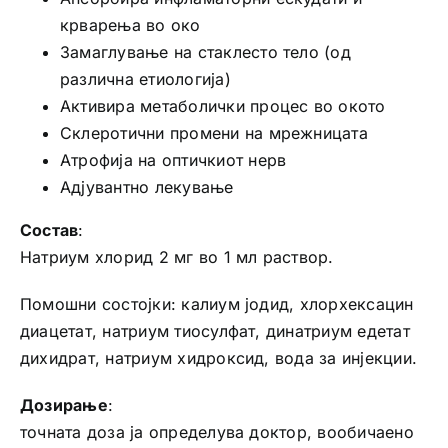
крварења во око
Замаглување на стаклесто тело (од
различна етиологија)
Активира метаболички процес во окото
Склеротични промени на мрежницата
Атрофија на оптичкиот нерв
Адјувантно лекување
Состав
:
Натриум хлорид 2 мг во 1 мл раствор.
Помошни состојки: калиум јодид, хлорхексацин
диацетат, натриум тиосулфат, динатриум едетат
дихидрат, натриум хидроксид, вода за инјекции.
Дозирање
:
точната доза ја определува доктор, вообичаено