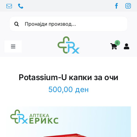
Skip
to
Барајте:
content
0
Toggle
Navigation
Бебе производи
Potassium-U капки за очи
Витамини
500,00
ден
Здравје
Здравствени проблеми