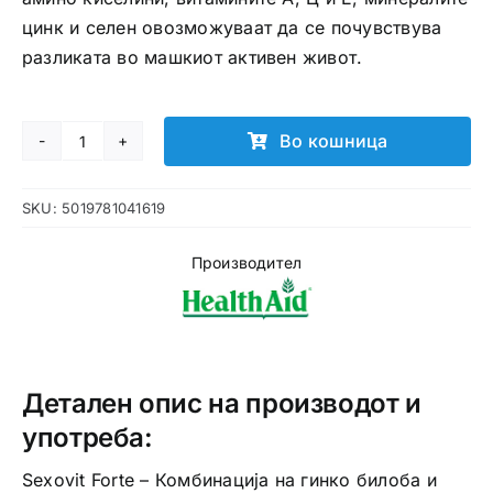
цинк и селен овозможуваат да се почувствува
разликата во машкиот активен живот.
Во кошница
Sexovit
Forte
SKU:
5019781041619
таблети
количина
Производител
Детален опис на производот и
употреба:
Sexovit Forte – Комбинација на гинко билоба и