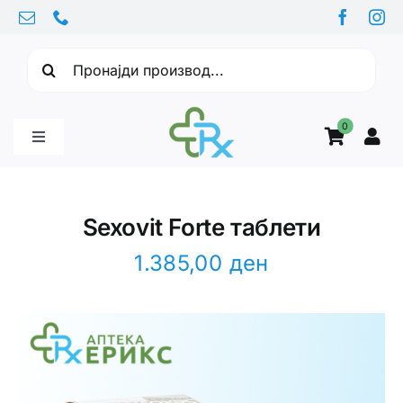
Skip
to
Барајте:
content
0
Toggle
Navigation
Бебе производи
Sexovit Forte таблети
Витамини
1.385,00
ден
Здравје
Здравствени проблеми