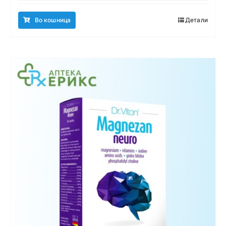
Во кошница
Детали