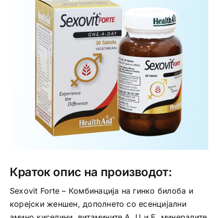
Интимно здравје
Лична хигиена
Медицински апрати
Нега на кожа
Краток опис на производот:
Sexovit Forte – Комбинација на гинко билоба и
корејски женшен, дополнето со есенцијални
амино киселини, витамините А, Ц и Е, минералите