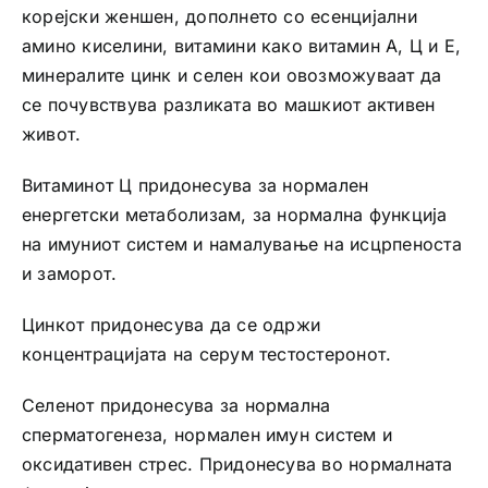
корејски женшен, дополнето со есенцијални
амино киселини, витамини како витамин А, Ц и Е,
минералите цинк и селен кои овозможуваат да
се почувствува разликата во машкиот активен
живот.
Витаминот Ц придонесува за нормален
енергетски метаболизам, за нормална функција
на имуниот систем и намалување на исцрпеноста
и заморот.
Цинкот придонесува да се одржи
концентрацијата на серум тестостеронот.
Селенот придонесува за нормална
сперматогенеза, нормален имун систем и
оксидативен стрес. Придонесува во нормалната