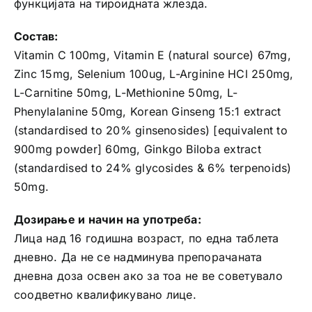
функцијата на тироидната жлезда.
Состав:
Vitamin C 100mg, Vitamin E (natural source) 67mg,
Zinc 15mg, Selenium 100ug, L­-Arginine HCl 250mg,
L-­Carnitine 50mg, L-­Methionine 50mg, L­-
Phenylalanine 50mg, Korean Ginseng 15:1 extract
(standardised to 20% gin­senosides) [equivalent to
900mg powder] 60mg, Ginkgo Biloba extract
(standardised to 24% glycosides & 6% terpenoids)
50mg.
Дозирање и начин на употреба:
Лица над 16 годишна возраст, по една таблета
дневно. Да не се надминува препорачаната
дневна доза освен ако за тоа не ве советувало
соодветно квалификувано лице.