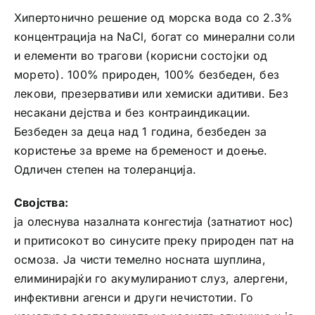
Хипертонично решение од морска вода со 2.3%
концентрација на NaCl, богат со минерални соли
и елементи во трагови (корисни состојки од
морето). 100% природен, 100% безбеден, без
лекови, презервативи или хемиски адитиви. Без
несакани дејства и без контраиндикации.
Безбеден за деца над 1 година, безбеден за
користење за време на бременост и доење.
Одличен степен на толеранција.
Својства:
ја олеснува назалната конгестија (затнатиот нос)
и притисокот во синусите преку природен пат на
осмоза. Ја чисти темелно носната шуплина,
елиминирајќи го акумулираниот слуз, алергени,
инфективни агенси и други нечистотии. Го