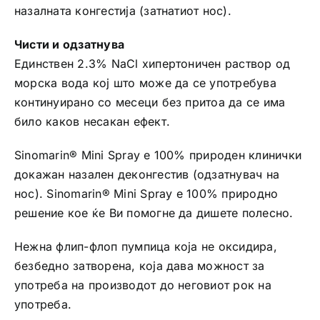
назалната конгестија (затнатиот нос).
Чисти и одзатнува
Единствен 2.3% NaCl хипертоничен раствор од
морска вода кој што може да се употребува
континуирано со месеци без притоа да се има
било каков несакан ефект.
Sinomarin® Mini Spray е 100% природен клинички
докажан назален деконгестив (одзатнувач на
нос). Sinomarin® Mini Spray е 100% природно
решение кое ќе Ви помогне да дишете полесно.
Нежна флип-флоп пумпица која не оксидира,
безбедно затворена, која дава можност за
употреба на производот до неговиот рок на
употреба.