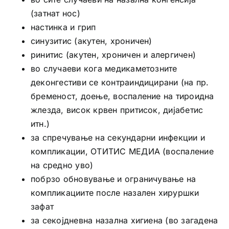
(затнат нос)
настинка и грип
синузитис (акутен, хроничен)
ринитис (акутен, хроничен и алергичен)
во случаеви кога медикаметозните
деконгестиви се контраиндицирани (на пр.
бременост, доење, воспаление на тироидна
жлезда, висок крвен притисок, дијабетис
итн.)
за спречување на секундарни инфекции и
компликации, ОТИТИС МЕДИА (воспаление
на средно уво)
побрзо обновување и ограничување на
компликациите после назален хируршки
зафат
за секојдневна назална хигиена (во загадена