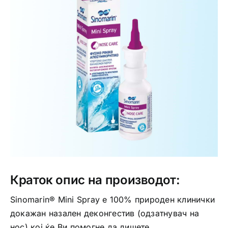
Интимно здравје
Лична хигиена
Медицински апрати
Нега на кожа
Краток опис на производот:
Sinomarin® Mini Spray е 100% природен клинички
докажан назален деконгестив (одзатнувач на
нос) кој ќе Ви помогне да дишете