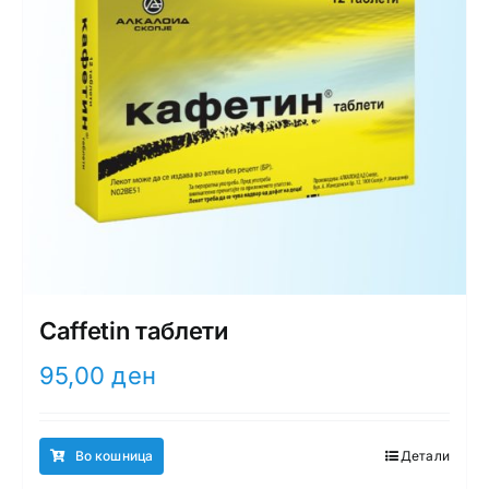
Caffetin таблети
95,00
ден
Во кошница
Детали