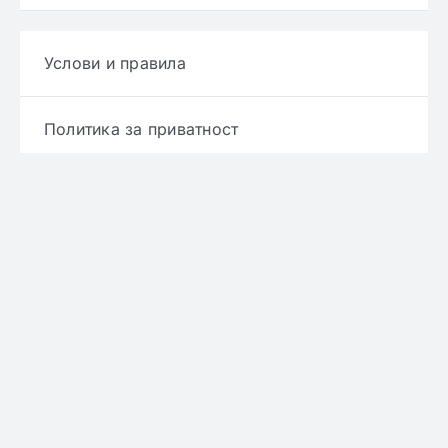
Услови и правила
Политика за приватност
Политика за достава
Политика за враќање производ
Политика за рефундирање
© Copyright 2022 - 2026 | Онлајн аптека ЕРИКС
сите права се задржани