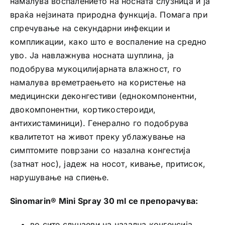
намалува воспалението на носната слузница и ја
враќа нејзината природна функција. Помага при
спречување на секундарни инфекции и
компликации, како што е воспаление на средно
уво. Ја навлажнува носната шуплина, ја
подобрува мукоцилијарната влажност, го
намалува времетраењето на користење на
медицински деконгестиви (еднокомпонентни,
двокомпонентни, кортикостероиди,
антихистаминици). Генерално го подобрува
квалитетот на живот преку ублажување на
симптомите поврзани со назална конгестија
(затнат нос), јадеж на носот, кивање, притисок,
нарушување на спиење.
Sinomarin® Mini Spray 30 ml се препорачува:
во сите случаеви на назална конгенсија