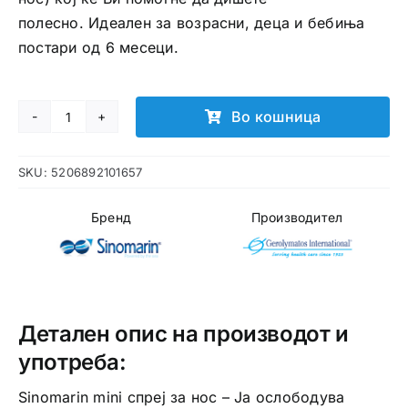
полесно. Идеален за возрасни, деца и бебиња
постари од 6 месеци.
Во кошница
Sinomarin
mini
SKU:
5206892101657
спреј
за
Бренд
Производител
нос
количина
Детален опис на производот и
употреба:
Sinomarin mini спреј за нос – Ја ослободува