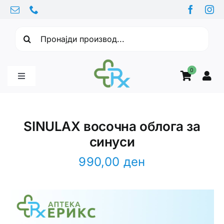
Skip
to
Барајте:
content
0
Toggle
Navigation
Бебе производи
SINULAX восочна облога за
синуси
Витамини
990,00
ден
Здравје
Здравствени проблеми