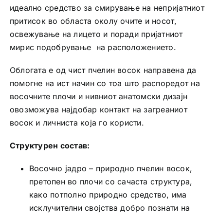
идеално средство за смирување на непријатниот
притисок во областа околу очите и носот,
освежување на лицето и поради пријатниот
мирис подобрување на расположението.
Облогата е од чист пчелин восок направена да
помогне на ист начин со тоа што распоредот на
восочните плочи и нивниот анатомски дизајн
овозможува најдобар контакт на загреаниот
восок и личниста која го користи.
Структурен состав:
Восочно јадро – природно пчелин восок,
претопен во плочи со сачаста структура,
како потполно природно средство, има
исклучителни својства добро познати на