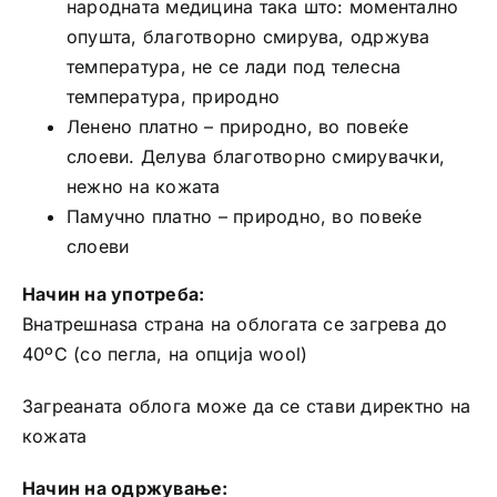
народната медицина така што: моментално
опушта, благотворно смирува, одржува
температура, не се лади под телесна
температура, природно
Ленено платно – природно, во повеќе
слоеви. Делува благотворно смирувачки,
нежно на кожата
Памучно платно – природно, во повеќе
слоеви
Начин на употреба:
Внатрешнаѕа страна на облогата се загрева до
40ºC (со пегла, на опција wool)
Загреаната облога може да се стави директно на
кожата
Начин на одржување: