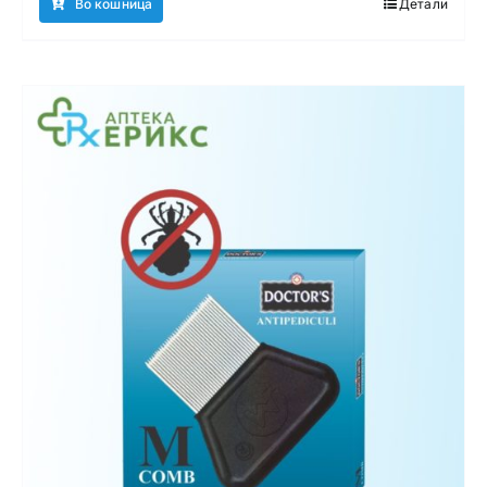
Во кошница
Детали