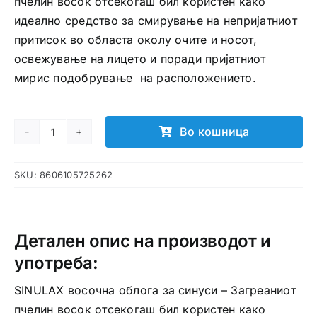
пчелин восок отсекогаш бил користен како
идеално средство за смирување на непријатниот
притисок во областа околу очите и носот,
освежување на лицето и поради пријатниот
мирис подобрување на расположението.
Во кошница
SINULAX
восочна
SKU:
8606105725262
облога
за
синуси
количина
Детален опис на производот и
употреба:
SINULAX восочна облога за синуси – Загреаниот
пчелин восок отсекогаш бил користен како