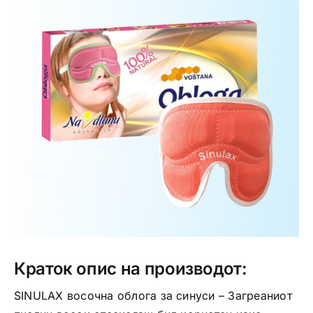
Интимно здравје
Лична хигиена
Медицински апрати
Нега на кожа
Краток опис на производот:
SINULAX восочна облога за синуси – Загреаниот