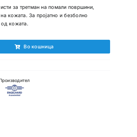
ристи за третман на помали површини,
на кожата. За пројатно и безболно
 од кожата.
Во кошница
Производител