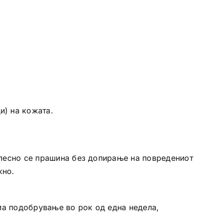
и) на кожата.
и лесно се прашина без допирање на повредениот
жно.
ма подобрување во рок од една недела,