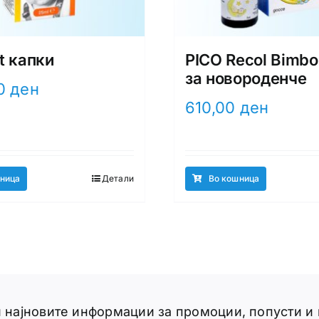
t капки
PICO Recol Bimbo
за новороденче
00
ден
610,00
ден
ница
Детали
Во кошница
ги најновите информации за промоции, попусти и