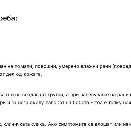
реба:
ман на помали, површни, умерено влажни рани (повред
от дел од кожата.
ваат и не создаваат грутки, а при нанесување на ран
ри и за нега околу папокот на бебето – тоа е толку не
 клиничката слика. Ако симптомите се влошат или не