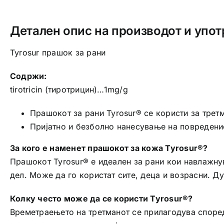
Детален опис на производот и упот
Tyrosur прашок за рани
Содржи:
tirotricin (тиротрицин)…1mg/g
Прашокот за рани Tyrosur® се користи за трет
Пријатно и безболно нанесување на повредени
За кого е наменет прашокот за кожа Tyrosur®?
Прашокот Tyrosur® е идеален за рани кои навлажну
дел. Може да го користат сите, деца и возрасни. Ду
Колку често може да се користи Tyrosur®?
Времетраењето на третманот се прилагодува според