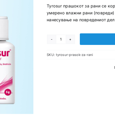
Tyrosur прашокот за рани се ко
умерено влажни рани (повреди) 
нанесување на повредениот дел
Tyrosur
прашок
SKU:
tyrosur-prasok-za-rani
за
рани
количина