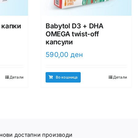
 капки
Babytol D3 + DHA
OMEGA twist-off
капсули
590,00
ден
Детали
Во кошница
Детали
 нови достапни производи