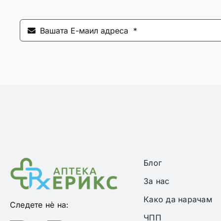
Блог
За нас
Како да нарачам
Следете нѐ на:
ЧПП