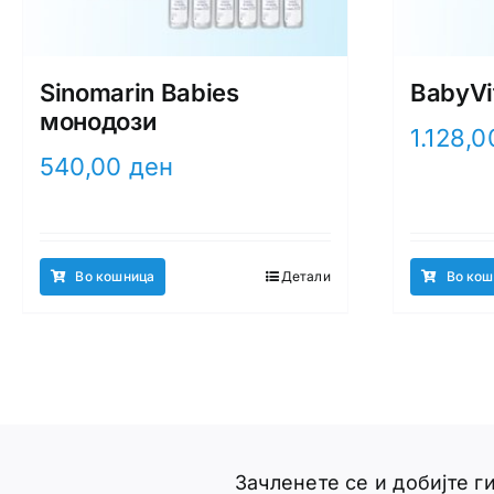
Sinomarin Babies
BabyVi
монодози
1.128,
540,00
ден
Во кошница
Детали
Во кош
Зачленете се и добијте 