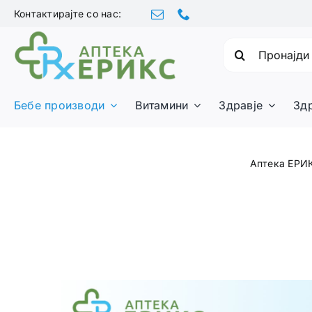
Skip
Контактирајте со нас:
to
content
Барајте:
Бебе производи
Витамини
Здравје
Зд
Аптека ЕРИ