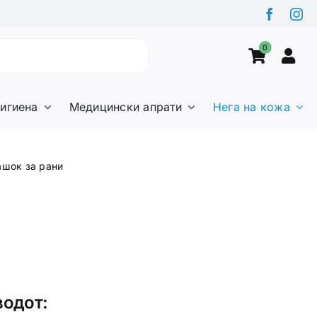
0
игиена
Медицински апрати
Нега на кожа
ашок за рани
водот: