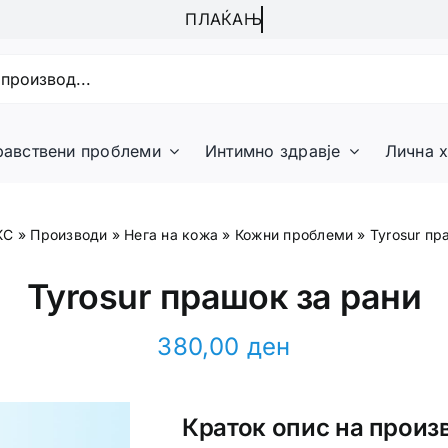
равствени проблеми
Интимно здравје
Лична х
КС
»
Производи
»
Нега на кожа
»
Кожни проблеми
»
Tyrosur пр
Tyrosur прашок за рани
380,00
ден
Краток опис на произ