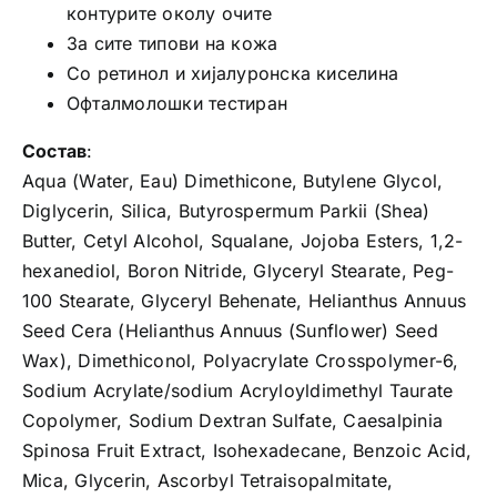
контурите околу очите
За сите типови на кожа
Со ретинол и хијалуронска киселина
Офталмолошки тестиран
Состав
:
Aqua (Water, Eau) Dimethicone, Butylene Glycol,
Diglycerin, Silica, Butyrospermum Parkii (Shea)
Butter, Cetyl Alcohol, Squalane, Jojoba Esters, 1,2-
hexanediol, Boron Nitride, Glyceryl Stearate, Peg-
100 Stearate, Glyceryl Behenate, Helianthus Annuus
Seed Cera (Helianthus Annuus (Sunflower) Seed
Wax), Dimethiconol, Polyacrylate Crosspolymer-6,
Sodium Acrylate/sodium Acryloyldimethyl Taurate
Copolymer, Sodium Dextran Sulfate, Caesalpinia
Spinosa Fruit Extract, Isohexadecane, Benzoic Acid,
Mica, Glycerin, Ascorbyl Tetraisopalmitate,