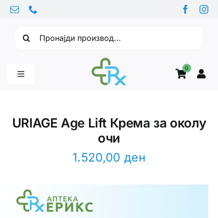
Skip
to
Барајте:
content
0
Toggle
Navigation
Бебе производи
URIAGE Age Lift Крема за околу
очи
Витамини
1.520,00
ден
Здравје
Здравствени проблеми