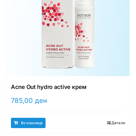
Acne Out hydro activе крем
785,00
ден
Во кошница
Детали