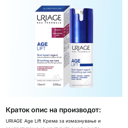
Интимно здравје
Лична хигиена
Медицински апрати
Нега на кожа
Краток опис на производот:
URIAGE Age Lift Крема за измазнување и