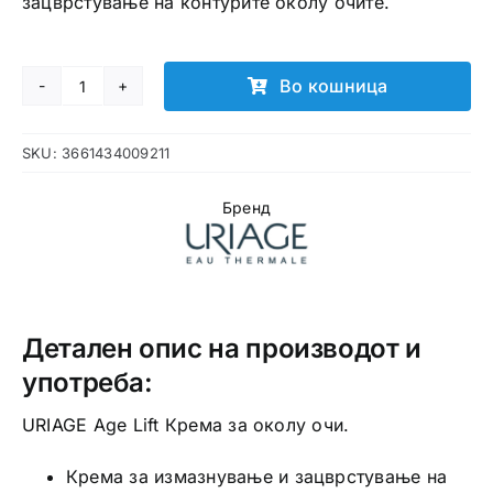
зацврстување на контурите околу очите.
Во кошница
URIAGE
Age
SKU:
3661434009211
Lift
Крема
Бренд
за
околу
очи
количина
Детален опис на производот и
употреба:
URIAGE Age Lift Крема за околу очи.
Крема за измазнување и зацврстување на