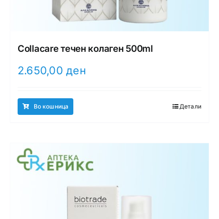
Collacare течен колаген 500ml
2.650,00
ден
Во кошница
Детали