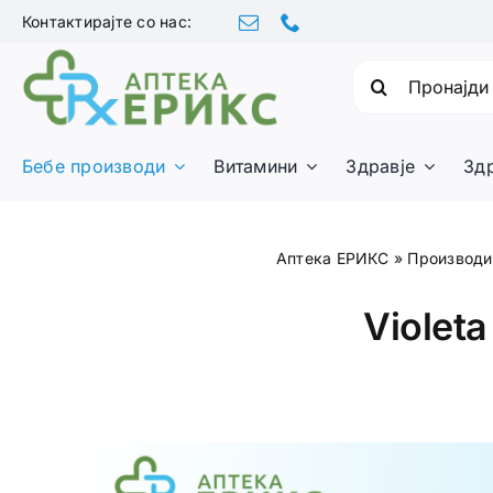
Skip
Контактирајте со нас:
to
content
Барајте:
Бебе производи
Витамини
Здравје
Зд
Аптека ЕРИКС
»
Производи
Violet