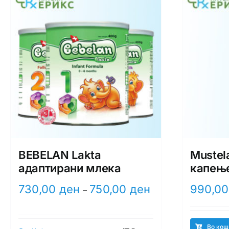
BEBELAN Lakta
Mustela
адаптирани млека
капењ
Price
730,00
ден
750,00
ден
990,0
–
range:
730,00 ден
through
Во кош