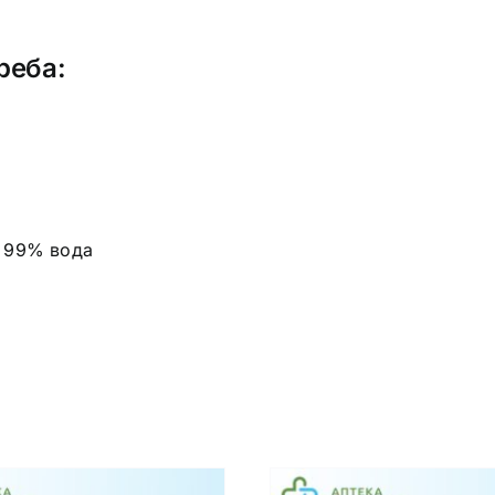
реба:
и 99% вода