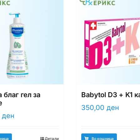
 благ гел за
Babytol D3 + K1 
е
350,00
ден
0
ден
ница
Детали
Во кошница