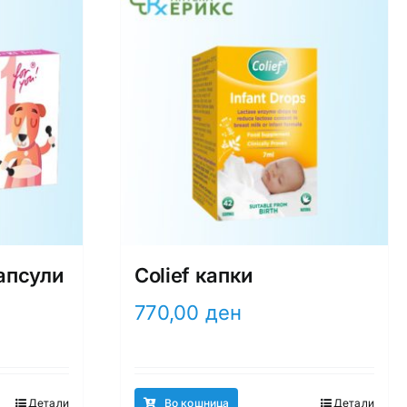
капсули
Colief капки
770,00
ден
Детали
Во кошница
Детали