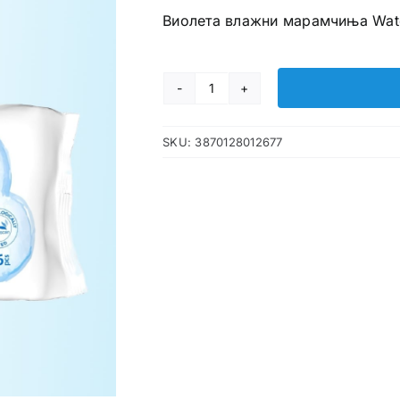
Виолета влажни марамчиња Wate
Violeta
double
SKU:
3870128012677
care
99%
Water
марамици
количина