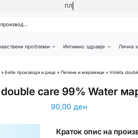
равствени проблеми
Интимно здравје
Лична х
»
Бебе производи и деца
»
Пелени и марамици
»
Violeta doub
a double care 99% Water м
90,00
ден
Краток опис на произ