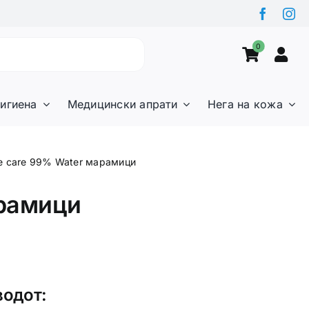
0
игиена
Медицински апрати
Нега на кожа
le care 99% Water марамици
арамици
водот: