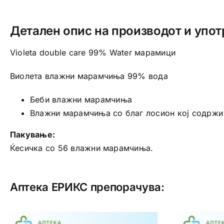
Детален опис на производот и упот
Violeta double care 99% Water марамици
Виолета влажни марамчиња 99% вода
Беби влажни марамчиња
Влажни марамчиња со благ лосион кој содрж
Пакување:
Ќесичка со 56 влажни марамчиња.
Аптека ЕРИКС препорачува: