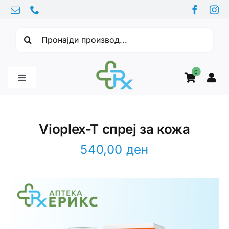
Skip
to
Барајте:
content
0
Toggle
Navigation
Бебе производи
Vioplex-T спреј за кожа
Витамини
540,00
ден
Здравје
Здравствени проблеми