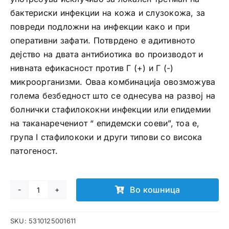
бактериски инфекции на кожа и слузокожа, за
повреди подложни на инфекции како и при
оперативни зафати. Потврдено е адитивното
дејство на двата антибиотика во производот и
нивната ефикасност против Г (+) и Г (-)
микроорганизми. Оваа комбинација овозможува
голема безбедност што се однесува на развој на
болнички стафилококни инфекции или епидемии
на таканаречениот “ епидемски соеви”, тоа е,
група I стафилококи и други типови со висока
патогеност.
Во кошница
Vioplex-
T
SKU:
5310125001611
спреј