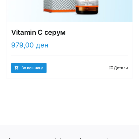
Vitamin C серум
979,00
ден
Во кошница
Детали