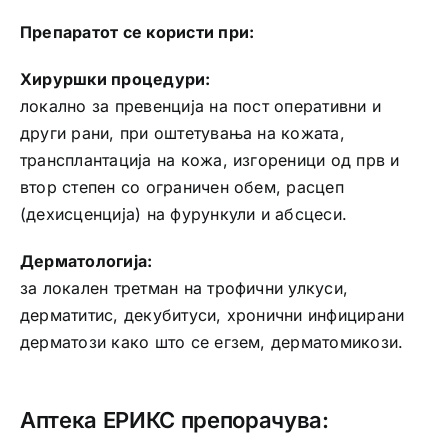
Препаратот се користи при:
Хируршки процедури:
локално за превенција на пост оперативни и
други рани, при оштетувања на кожата,
трансплантација на кожа, изгореници од прв и
втор степен со ограничен обем, расцеп
(дехисценција) на фурункули и абсцеси.
Дерматологија:
за локален третман на трофични улкуси,
дерматитис, декубитуси, хронични инфицирани
дерматози како што се егзем, дерматомикози.
Аптека ЕРИКС препорачува: