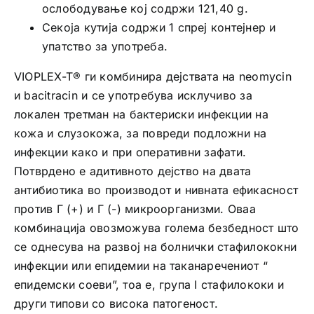
ослободување кој содржи 121,40 g.
Секоја кутија содржи 1 спреј контејнер и
упатство за употреба.
VIOPLEX-T® ги комбинира дејствата на neomycin
и bacitracin и се употребува исклучиво за
локален третман на бактериски инфекции на
кожа и слузокожа, за повреди подложни на
инфекции како и при оперативни зафати.
Потврдено е адитивното дејство на двата
антибиотика во производот и нивната ефикасност
против Г (+) и Г (-) микроорганизми. Оваа
комбинација овозможува голема безбедност што
се однесува на развој на болнички стафилококни
инфекции или епидемии на таканаречениот “
епидемски соеви”, тоа е, група I стафилококи и
други типови со висока патогеност.