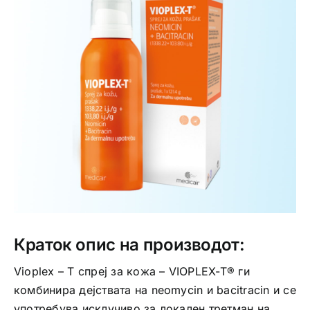
Интимно здравје
Лична хигиена
Медицински апрати
Нега на кожа
Краток опис на производот:
Vioplex – T спреј за кожа – VIOPLEX-T® ги
комбинира дејствата на neomycin и bacitracin и се
употребува исклучиво за локален третман на