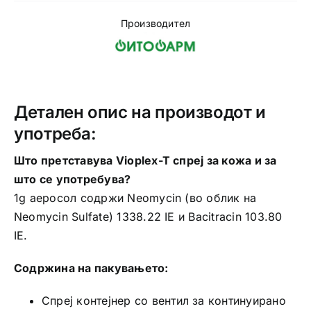
за
Производител
кожа
количина
Детален опис на производот и
употреба:
Што претставува Vioplex-T спреј за кожа и за
што се употребува?
1g аеросол содржи Neomycin (во облик на
Neomycin Sulfate) 1338.22 IЕ и Bacitracin 103.80
IЕ.
Содржина на пакувањето:
Спреј контејнер со вентил за континуирано