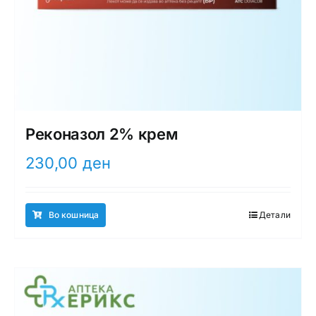
Реконазол 2% крем
230,00
ден
Во кошница
Детали