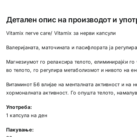
Детален опис на производот и упот
Vitamix nerve care/ Vitamix за нерви капсули
Валеријаната, маточината и пасифлората ја регулира
Магнезиумот го релаксира телото, елиминирајќи го 
во телото, го регулира метаболизмот и нивото на ен
Витаминот Б6 влијае на менталната активност и на 
хормоналната активност. Го опушта телото, намалув
Употреба:
1 капсула на ден
Пакување: