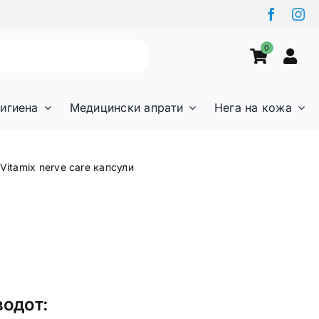
0
игиена
Медицински апрати
Нега на кожа
Vitamix nerve care капсули
водот: