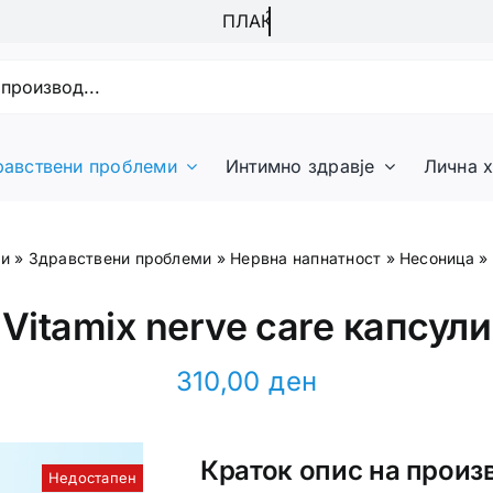
равствени проблеми
Интимно здравје
Лична х
ди
»
Здравствени проблеми
»
Нервна напнатност
»
Несоница
»
Vitamix nerve care капсули
310,00
ден
Краток опис на произ
Недостапен