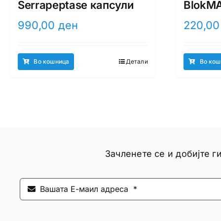
Serrapeptase капсули
BlokM
990,00
ден
220,0
Во кошница
Детали
Во кош
Зачленете се и добијте 