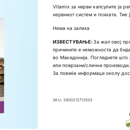
Vitamix за нерви капсулите ја р
нервниот систем и психата. Тие 
Нема на залиха
ИЗВЕСТУВАЊЕ:
За жал овој пр
причините е неможноста да бид
во Македонија. Погледнете што
или поврзани/слични производи
За повеќе информаци околу до
SKU:
3800212712503