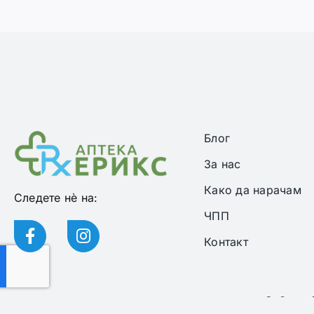
Блог
За нас
Како да нарачам
Следете нѐ на:
ЧПП
Контакт
© Copyri