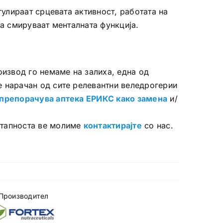
егулираат срцевата активност, работата на
ја смируваат менталната функција.
оизвод го немаме на залиха, една од
е нарачан од сите релевантни веледрогерии
препорачува аптека ЕРИКС како замена
и/
.
стапноста ве молиме
контактирајте
со нас.
Производител