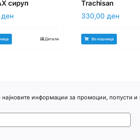
AX сируп
Trachisan
0
ден
330,00
ден
ница
Детали
Во кошница
ги најновите информации за промоции, попусти и