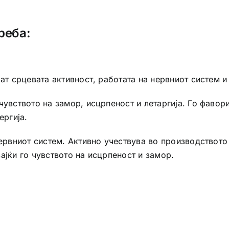
реба:
ат срцевата активност, работата на нервниот систем и 
чувството на замор, исцрпеност и летаргија. Го фавор
ергија.
нервниот систем. Активно учествува во производствот
ајќи го чувството на исцрпеност и замор.