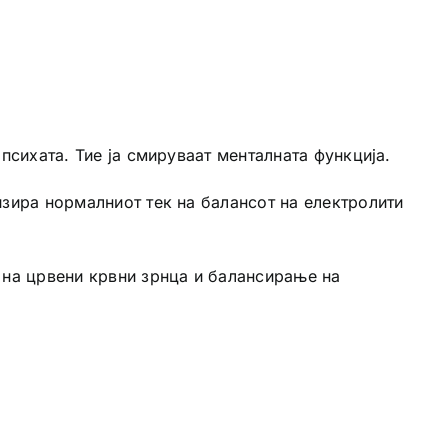
психата. Тие ја смируваат менталната функција.
изира нормалниот тек на балансот на електролити
о на црвени крвни зрнца и балансирање на