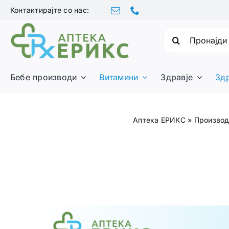
Skip
Контактирајте со нас:
to
content
Барајте:
Бебе производи
Витамини
Здравје
Зд
Аптека ЕРИКС
»
Произво