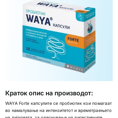
Интимно здравје
Лична хигиена
Медицински апрати
Нега на кожа
Краток опис на производот:
WAYA Forte капсулите се пробиотик кои помагаат
во намалување на интензитетот и времетраењето
на дијареата, за олеснување на дигестивните