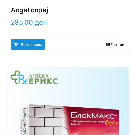
Angal спреј
285,00
ден
Во кошница
Детали