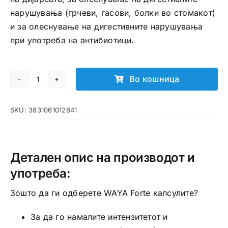
нарушувања (грчеви, гасови, болки во стомакот)
и за олеснување на дигестивните нарушувања
при употреба на антибиотици.
Во кошница
WAYA Forte
капсули
SKU:
3831061012841
количина
Детален опис на производот и
употреба:
Зошто да ги одберете WAYA Forte капсулите?
За да го намалите интензитетот и