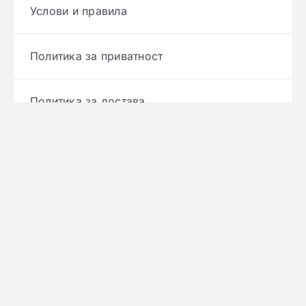
Услови и правила
Политика за приватност
Политика за достава
Политика за враќање производ
Политика за рефундирање
© Copyright 2022 - 2026 | Онлајн аптека ЕРИКС
сите права се задржани