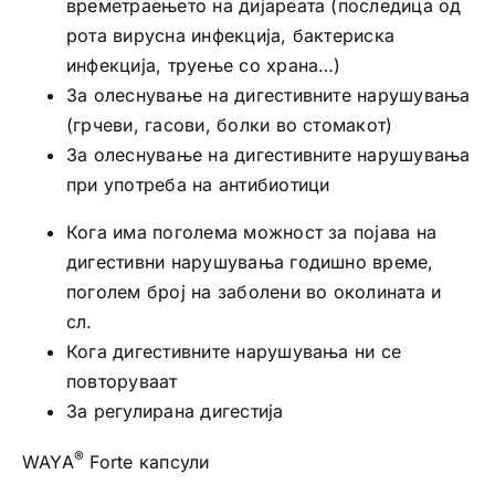
времетраењето на дијареата (последица од
рота вирусна инфекција, бактериска
инфекција, труење со храна…)
За олеснување на дигестивните нарушувања
(грчеви, гасови, болки во стомакот)
За олеснување на дигестивните нарушувања
при употреба на антибиотици
Кога има поголема можност за појава на
дигестивни нарушувања годишно време,
поголем број на заболени во околината и
сл.
Кога дигестивните нарушувања ни се
повторуваат
За регулирана дигестија
®
WAYA
Forte капсули