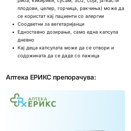
риба, кикирики, сусам, SO2, соја, јаткасти
плодови, целер, горчица, ракчиња) може да
се користат кај пациенти со алергии
Соодветни за вегетаријанци
Едноставно дозирање, само една капсула
дневно
Кај деца капсулата може да се отвори и
содржината да се даде со лажица
Аптека ЕРИКС препорачува: