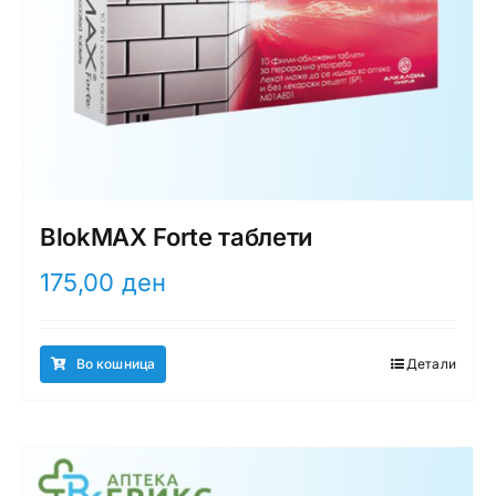
BlokMAX Forte таблети
175,00
ден
Во кошница
Детали