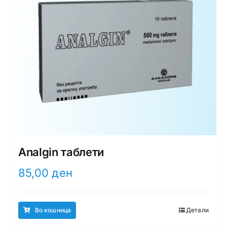
Analgin таблети
85,00
ден
Во кошница
Детали