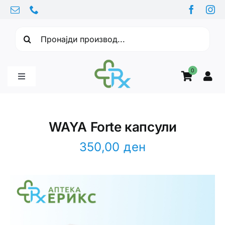
Skip
to
Барајте:
content
0
Toggle
Navigation
Бебе производи
WAYA Forte капсули
Витамини
350,00
ден
Здравје
Здравствени проблеми