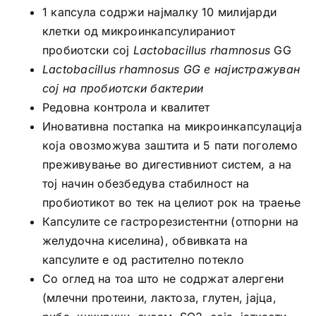
1 капсула содржи најмалку 10 милијарди
клетки од микроинкапсулираниот
пробиотски сој
Lactobacillus rhamnosus
GG
Lactobacillus rhamnosus GG е најистражуван
сој на пробиотски бактерии
Редовна контрола и квалитет
Иновативна постапка на микроинкапсулација
која овозможува заштита и 5 пати поголемо
преживување во дигестивниот систем, а на
тој начин обезбедува стабилност на
пробиотикот во тек на целиот рок на траење
Капсулите се гастрорезистентни (отпорни на
желудочна киселина), обвивката на
капсулите е од растително потекло
Со оглед на тоа што не содржат алергени
(млечни протеини, лактоза, глутен, јајца,