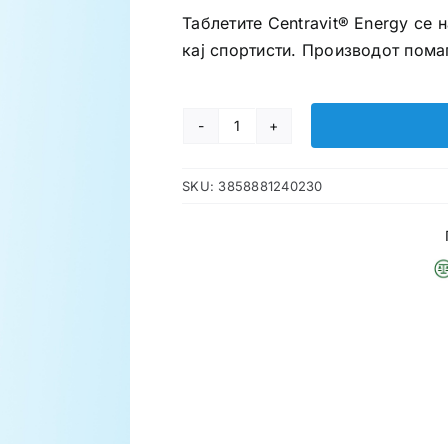
Таблетите Centravit® Energy се 
кај спортисти. Производот помаг
Centravit
Energy
SKU:
3858881240230
таблети
за
возрасни
количина