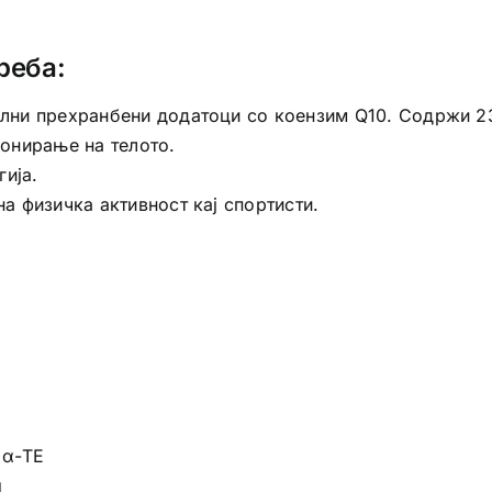
реба:
рални прехранбени додатоци со коензим Q10. Содржи 2
онирање на телото.
ија.
на физичка активност кај спортисти.
g α-TE
g