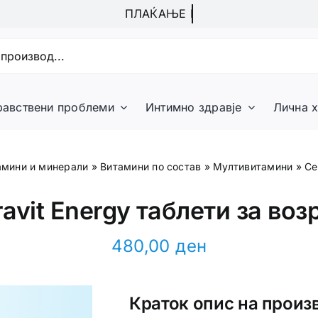
равствени проблеми
Интимно здравје
Лична х
амини и минерали
»
Витамини по состав
»
Мултивитамини
»
Ce
ravit Energy таблети за воз
480,00
ден
Краток опис на произ