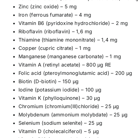
Zinc (zinc oxide) – 5 mg
Iron (ferrous fumarate) – 4 mg
Vitamin B6 (pyridoxine hydrochloride) – 2 mg
Riboflavin (riboflavin) – 1,6 mg
Thiamine (thiamine mononitrate) – 1,4 mg
Copper (cupric citrate) – 1 mg
Manganese (manganese carbonate) – 1 mg
Vitamin A (retinyl acetate) – 800 μg RE
Folic acid (pteroylmonoglutamic acid) – 200 μg
Biotin (D-biotin) – 150 μg
Iodine (potassium iodide) – 100 μg
Vitamin K (phylloquinone) – 30 μg
Chromium (chromium(III)chloride) – 25 μg
Molybdenum (ammonium molybdate) – 25 μg
Selenium (sodium selenite) – 25 μg
Vitamin D (cholecalciferol) – 5 μg