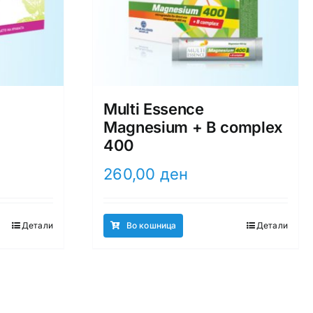
Multi Essence
Magnesium + B complex
400
260,00
ден
Детали
Во кошница
Детали