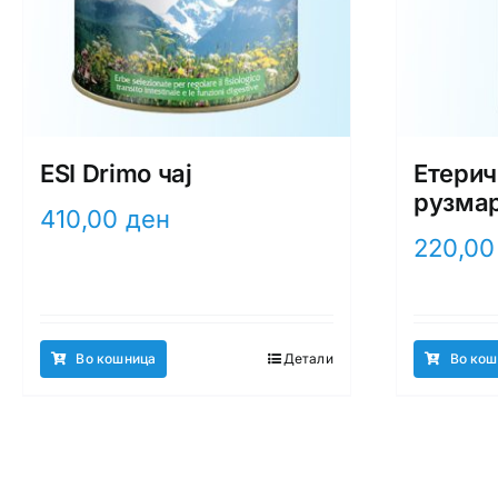
ESI Drimo чај
Етерич
рузма
410,00
ден
220,0
Во кошница
Детали
Во кош