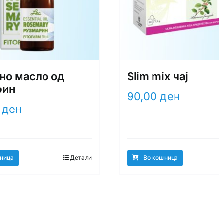
но масло од
Slim mix чај
рин
90,00
ден
0
ден
ница
Детали
Во кошница