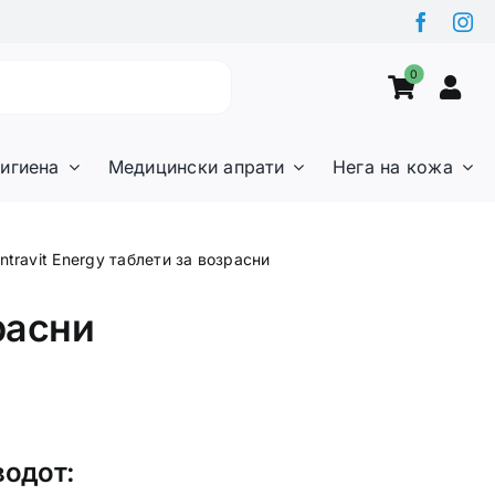
0
игиена
Медицински апрати
Нега на кожа
ntravit Energy таблети за возрасни
расни
водот: