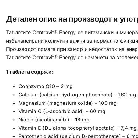
Детален опис на производот и упот
Таблетите Centravit® Energy се витамински и мине
избалансирани количини важни за нормално функци
Производот помага при замор и недостаток на енерг
Таблетите Centravit® Energy се наменети за зголеме
1 таблета содржи:
Coenzyme Q10 – 3 mg
Calcium (calcium hydrogen phosphate) – 162 mg
Magnesium (magnesium oxide) – 100 mg
Vitamin C (L-ascorbic acid) – 60 mg
Niacin (nicotinamide) – 18 mg
Vitamin E (DL-alpha-tocopheryl acetate) – 7,4 m
Pantothenic acid (calcium D-pantothenate) – 6 m