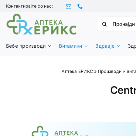
Skip
Контактирајте со нас:
to
content
Барајте:
Бебе производи
Витамини
Здравје
Зд
Аптека ЕРИКС
»
Производи
»
Вит
Cent