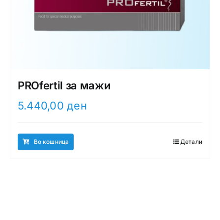
PROfertil за мажи
5.440,00
ден
Во кошница
Детали