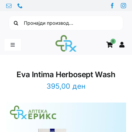
Skip
to
Барајте:
content
0
Toggle
Navigation
Бебе производи
Eva Intima Herbosept Wash
Витамини
395,00
ден
Здравје
Здравствени проблеми