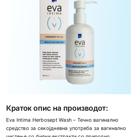
Интимно здравје
Лична хигиена
Медицински апрати
Нега на кожа
Краток опис на производот:
Eva Intima Herbosept Wash – Течно вагинално
средство за секојдневна употреба за вагинално
чистење со билни екстракти со природно