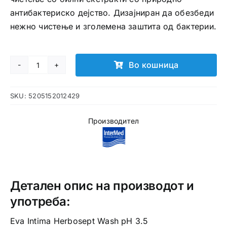
антибактериско дејство. Дизајниран да обезбеди
нежно чистење и зголемена заштита од бактерии.
Во кошница
Eva
Intima
SKU:
5205152012429
Herbosept
Wash
Производител
количина
Детален опис на производот и
употреба:
Eva Intima Herbosept Wash pH 3.5