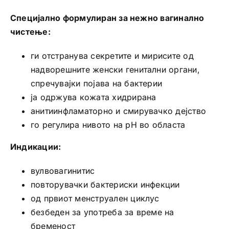
Специјално формулиран за нежно вагинално
чистење:
ги отстранува секретите и мирисите од
надворешните женски генитални органи,
спречувајки појава на бактерии
ја одржува кожата хидрирана
анитиинфламаторно и смирувачко дејство
го регулира нивото на pH во областа
Индикации:
вулвовагинитис
повторувачки бактериски инфекции
од првиот менструален циклус
безбеден за употреба за време на
бременост