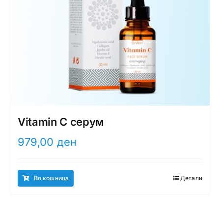
Vitamin C серум
979,00
ден
Во кошница
Детали