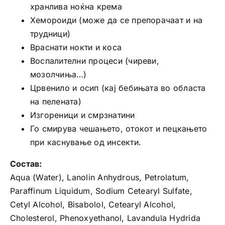
хранлива ноќна крема
Хемороиди (може да се препорачаат и на
трудници)
Враснати нокти и коса
Воспалителни процеси (чиреви,
мозолчиња…)
Црвенило и осип (кај бебињата во областа
на пелената)
Изгореници и смрзнатини
Го смирува чешањето, отокот и пецкањето
при каснување од инсекти.
Состав:
Aqua (Water), Lanolin Anhydrous, Petrolatum,
Paraffinum Liquidum, Sodium Cetearyl Sulfate,
Cetyl Alcohol, Bisabolol, Cetearyl Alcohol,
Cholesterol, Phenoxyethanol, Lavandula Hydrida