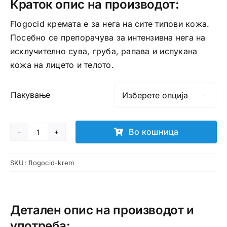
Краток опис на производот:
Flogocid кремата е за нега на сите типови кожа.
Посебно се препорачува за интензивна нега на
исклучително сува, груба, рапава и испукана
кожа на лицето и телото.
Пакување

Во кошница
Flogocid
крем
SKU:
flogocid-krem
количина
Детален опис на производот и
употреба: