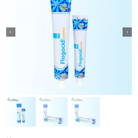
Интимно здравје
Лична хигиена
Медицински апрати
Нега на кожа