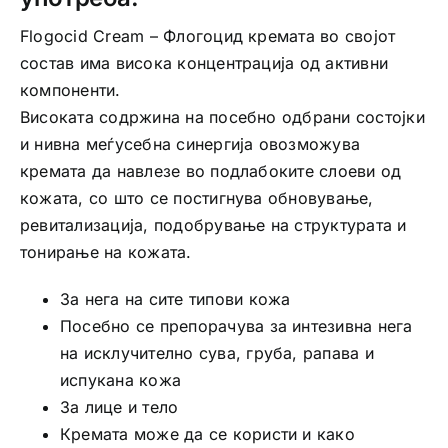
Flogocid Cream – Флогоцид кремата во својот
состав има висока концентрација од активни
компоненти.
Високата содржина на посебно одбрани состојки
и нивна меѓусебна синергија овозможува
кремата да навлезе во подлабоките слоеви од
кожата, со што се постигнува обновување,
ревитализација, подобрување на структурата и
тонирање на кожата.
За нега на сите типови кожа
Посебно се препорачува за интезивна нега
на исклучително сува, груба, рапава и
испукана кожа
За лице и тело
Кремата може да се користи и како