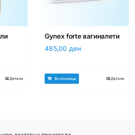
ули
Gynex forte вагиналети
485,00
ден
Детали
Во кошница
Детали
 нови достапни производи