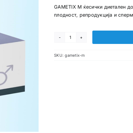
GAMETIX M ќесички диетален до
плодност, репродукција и сперм
GAMETIX
M
SKU:
gametix-m
ќесички
количина