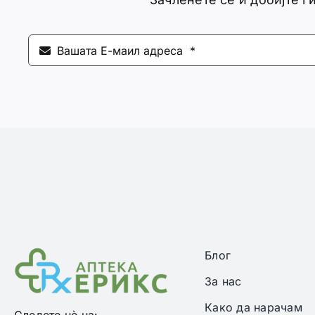
Блог
За нас
Како да нарачам
Следете нѐ на: