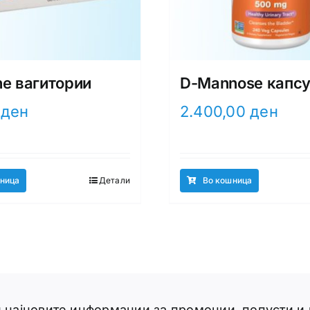
ne вагитории
D-Mannose капс
0
ден
2.400,00
ден
ница
Детали
Во кошница
ги најновите информации за промоции, попусти и