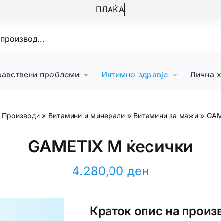
равствени проблеми
Интимно здравје
Лична х
»
Производи
»
Витамини и минерали
»
Витамини за мажи
»
GAM
GAMETIX M ќесички
4.280,00
ден
Краток опис на произ