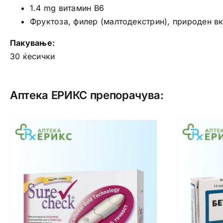
1.4 mg витамин B6
Фруктоза, филер (малтодекстрин), природен вк
Пакување:
30 ќесички
Аптека ЕРИКС препорачува: