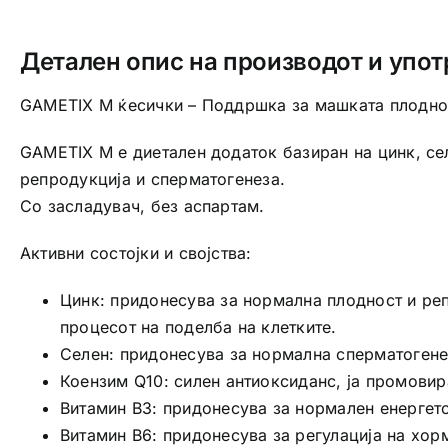
Детален опис на производот и упот
GAMETIX M ќесички – Поддршка за машката плодно
GAMETIX M е диетален додаток базиран на цинк, сел
репродукција и сперматогенеза.
Со засладувач, без аспартам.
Активни состојки и својства:
Цинк: придонесува за нормална плодност и реп
процесот на поделба на клетките.
Селен: придонесува за нормална сперматогенез
Коензим Q10: силен антиоксиданс, ја промовир
Витамин B3: придонесува за нормален енергет
Витамин B6: придонесува за регулација на хор