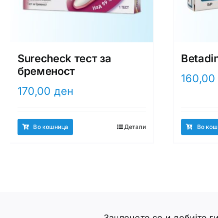
Surecheck тест за
Betadi
бременост
160,0
170,00
ден
Во кошница
Детали
Во кош
Зачленете се и добијте 