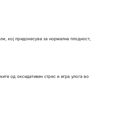
али, кој придонесува за нормална плодност,
ките од оксидативен стрес и игра улога во