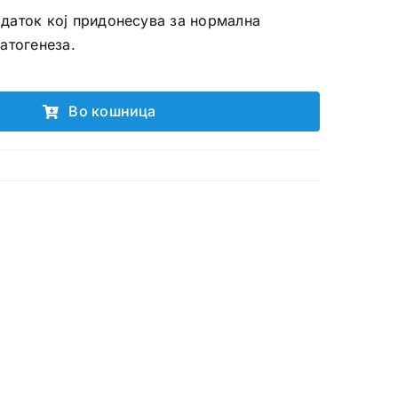
даток кој придонесува за нормална
атогенеза.
Во кошница