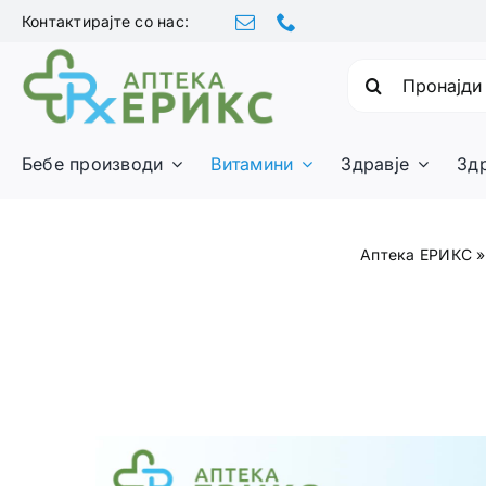
Skip
Контактирајте со нас:
to
content
Барајте:
Бебе производи
Витамини
Здравје
Зд
Аптека ЕРИКС