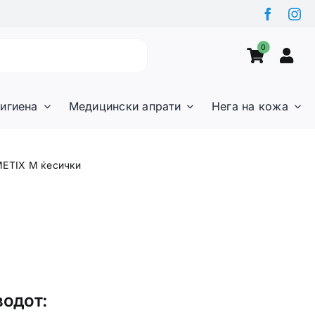
0
игиена
Медицински апрати
Нега на кожа
ETIX M ќесички
водот: