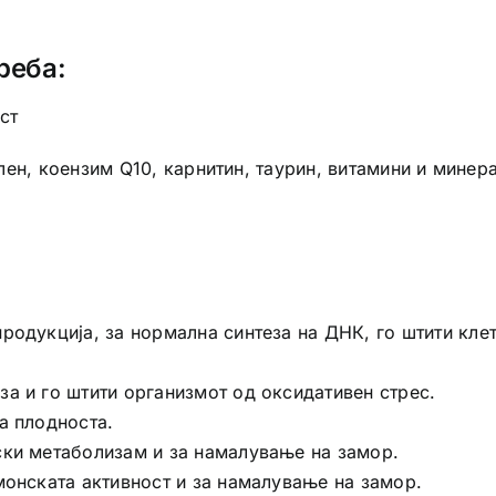
реба:
ст
ен, коензим Q10, карнитин, таурин, витамини и минер
родукција, за нормална синтеза на ДНК, го штити клет
а и го штити организмот од оксидативен стрес.
а плодноста.
ски метаболизам и за намалување на замор.
монската активност и за намалување на замор.