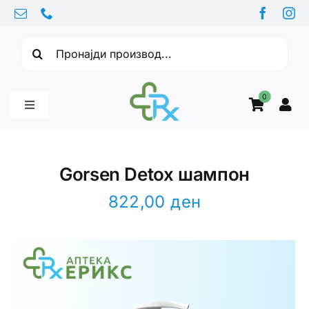
Skip
to
Барајте:
content
0
Toggle
Navigation
Бебе производи
Gorsen Detox шампон
Витамини
822,00
ден
Здравје
Здравствени проблеми