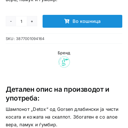
Во кошница
Gorsen
Detox
SKU:
3877001094164
шампон
количина
Бренд
Детален опис на производот и
употреба:
Шампонот „Detox“ од Gorsen длабински ја чисти
косата и кожата на скалпот. Збогатен е со алое
вера, памук и ѓумбир.