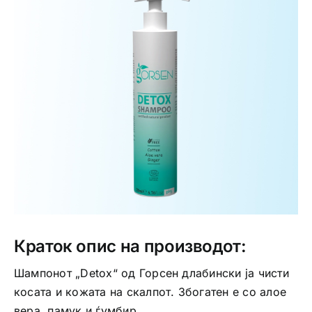
Интимно здравје
Лична хигиена
Медицински апрати
Нега на кожа
Краток опис на производот:
Шампонот „Detox“ од Горсен длабински ја чисти
косата и кожата на скалпот. Збогатен е со алое
вера, памук и ѓумбир.