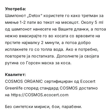
Употреба:
Шампонот „Detox“ користете го како третман за
миење 1-2 пати во текот на месецот. Околу 5 ml
од шампонот нанесете на Вашите дланки, а потоа
нежно вмасирајте го во косата со врвовите на
прстите најмалку 2 минути, а потоа добро
исплакнете го со топла вода. Ако е потребно,
повторете ја постапката. Дополнете ја својата
рутина со Горсен маска за коса.
Квалитет:
COSMOS ORGANIC сертифициран од Ecocert
Greenlife според стандард COSMOS достапно
на https://COSMOS.ecocert.com
Без синтетски мириси, бои, парабени.