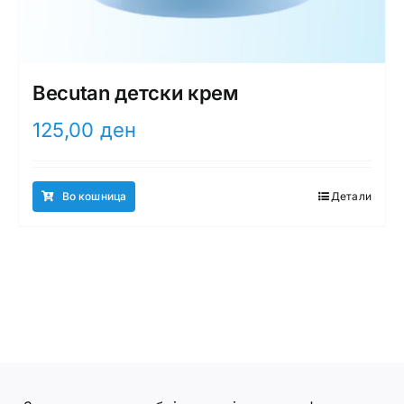
Becutan детски крем
125,00
ден
Во кошница
Детали