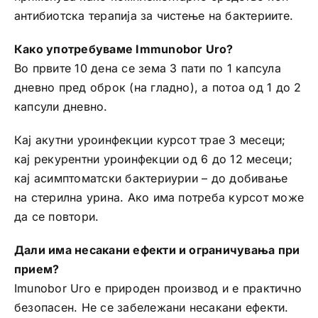
антибиотска терапија за чистење на бактериите.
Како употребуваме Immunobor Uro?
Во првите 10 дена се зема 3 пати по 1 капсула
дневно пред оброк (на гладно), а потоа од 1 до 2
капсули дневно.
Кај акутни уроинфекции курсот трае 3 месеци;
кај рекурентни уроинфекции од 6 до 12 месеци;
кај асимптоматски бактериурии – до добивање
на стерилна урина. Ако има потреба курсот може
да се повтори.
Дали има несакани ефекти и ограничувања при
прием?
Imunobor Uro е природен производ и е практично
безопасен. Не се забележани несакани ефекти.