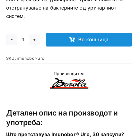
отстранување на бактериите од уринарниот
систем.
Во кошница
Imunobor
Uro
SKU:
imunobor-uro
капсули
количина
Производител
Детален опис на производот и
употреба:
Што претставува Imunobor® Uro, 30 капсули?