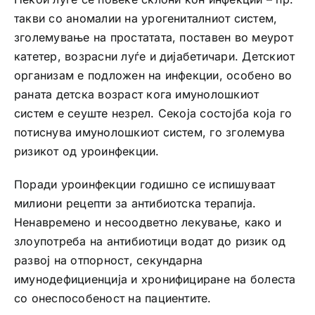
такви со аномалии на урогениталниот систем,
зголемување на простатата, поставен во меурот
катетер, возрасни луѓе и дијабетичари. Детскиот
организам е подложен на инфекции, особено во
раната детска возраст кога имунолошкиот
систем е сеуште незрел. Секоја состојба која го
потиснува имунолошкиот систем, го зголемува
ризикот од уроинфекции.
Поради уроинфекции годишно се испишуваат
милиони рецепти за антибиотска терапија.
Ненавремено и несоодветно лекување, како и
злоупотреба на антибиотици водат до ризик од
развој на отпорност, секундарна
имунодефициенција и хронифициране на болеста
со онеспособеност на пациентите.