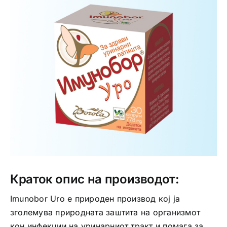
Интимно здравје
Лична хигиена
Медицински апрати
Нега на кожа
Краток опис на производот:
Imunobor Uro е природен производ кој ја
зголемува природната заштита на организмот
кон инфекции на уринарниот тракт и помага за