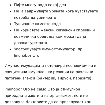
Пијте многу вода секој ден
Не ја задржувајте урината кога чувствувате
потреба да уринирате
Туширање наместо када
Не користете женски хигиенски спрееви и
козметички средства кои можат да ја
дразнат уретрата
Употребувајте имуностимулатор, пр.
Imunobor Uro.
Имуностимулацијата потенцира неспецифични и
специфични имунолошки реакции на различни
патогени агенси (бактерии, вируси, паразити).
Imunobor Uro не само што ја стимулира
природната заштита на организмот, но и не
дозволува бактериите да се прилепуваат кон