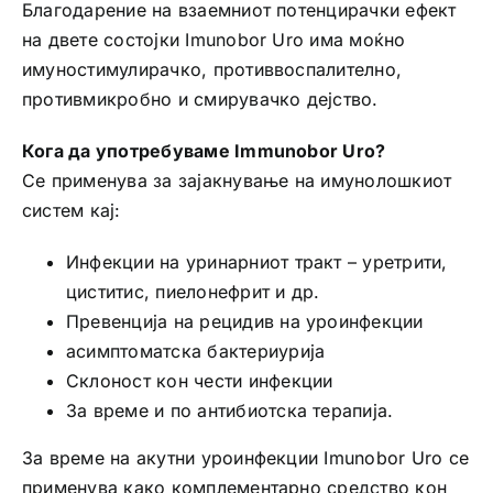
Благодарение на взаемниот потенцирачки ефект
на двете состојки Imunobor Uro има моќно
имуностимулирачко, противвоспалително,
противмикробно и смирувачко дејство.
Кога да употребуваме Immunobor Uro?
Се применува за зајакнување на имунолошкиот
систем кај:
Инфекции на уринарниот тракт – уретрити,
циститис, пиелонефрит и др.
Превенција на рецидив на уроинфекции
асимптоматска бактериурија
Склоност кон чести инфекции
За време и по антибиотска терапија.
За време на акутни уроинфекции Imunobor Uro се
применува како комплементарно средство кон