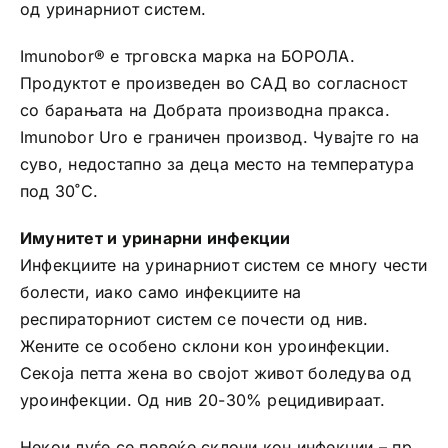
од уринарниот систем.
Imunobor® е трговска марка на БОРОЛА.
Продуктот е произведен во САД во согласност
со барањата на Добрата производна пракса.
Imunobor Uro е граничен производ. Чувајте го на
суво, недостапно за деца место на температура
под 30˚С.
Имунитет и уринарни инфекции
Инфекциите на уринарниот систем се многу чести
болести, иако само инфекциите на
респираторниот систем се почести од нив.
Жените се особено склони кон уроинфекции.
Секоја петта жена во својот живот боледува од
уроинфекции. Од нив 20-30% рецидивираат.
Некои луѓе се повеќе склони кон инфекции – пр.