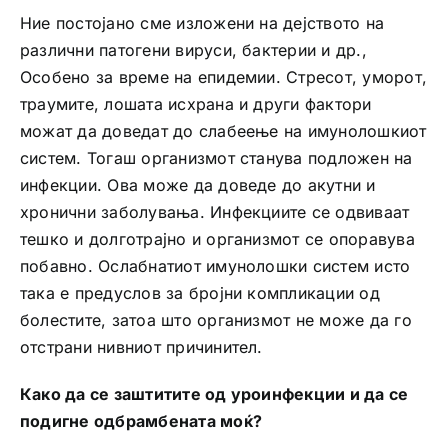
Ние постојано сме изложени на дејството на
различни патогени вируси, бактерии и др.,
Особено за време на епидемии. Стресот, уморот,
траумите, лошата исхрана и други фактори
можат да доведат до слабеење на имунолошкиот
систем. Тогаш организмот станува подложен на
инфекции. Ова може да доведе до акутни и
хронични заболувања. Инфекциите се одвиваат
тешко и долготрајно и организмот се опоравува
побавно. Ослабнатиот имунолошки систем исто
така е предуслов за бројни компликации од
болестите, затоа што организмот не може да го
отстрани нивниот причинител.
Како да се заштитите од уроинфекции и да се
подигне одбрамбената моќ?