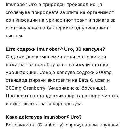
Imunobor Uro е природен производ кој ја
зголемува природната заштита на организмот
кон инфекции на уринарниот тракт и помага за
отстранување на бактериите од уринарниот
систем.
Што содржи Imunobor® Uro, 30 капсули?
Содржи две комплементарни состојки кои
помагаат за подобрување на имунитетот кај
уроинфекции. Секоја капсула содржи 300mg
стандардизирани екстракти на Beta Glucan и
300mg Cranberry (Американска брусница).
Процесот на стандардизација гарантира чистота
и ефективност на секоја капсула.
Како деjствува Imunobor® Uro?
Боровинката (Сгаnbеггу) спречува прилепување