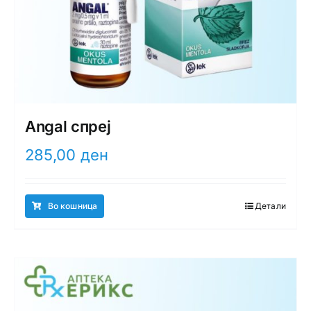
Angal спреј
285,00
ден
Во кошница
Детали