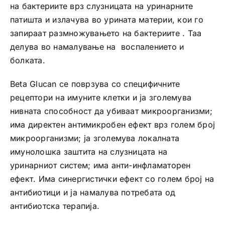
на бактериите врз слузницата на уринарните
патишта и излачува во урината материи, кои го
запираат размножувањето на бактериите . Таа
делува во намалување на воспалението и
болката.
Beta Glucan се поврзува со специфичните
рецептори на имуните клетки и ја зголемува
нивната способност да убиваат микроорганизми;
има директен антимикробен ефект врз голем број
микроорганизми; ја зголемува локалната
имунолошка заштита на слузницата на
уринарниот систем; има анти-инфламаторен
ефект. Има синергистички ефект со голем број на
антибиотици и ја намалува потребата од
антибиотска терапија.