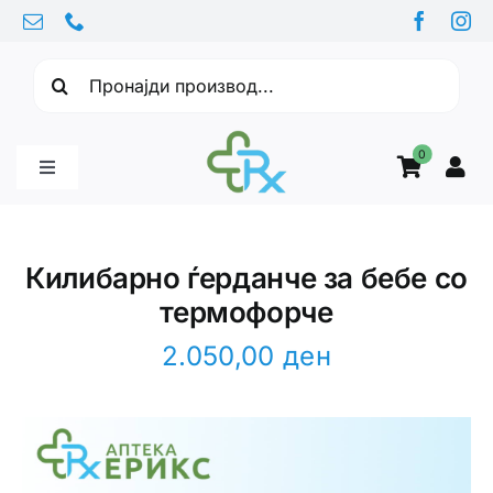
Skip
to
Барајте:
content
0
Toggle
Navigation
Бебе производи
Килибарно ѓерданче за бебе со
термофорче
Витамини
2.050,00
ден
Здравје
Здравствени проблеми