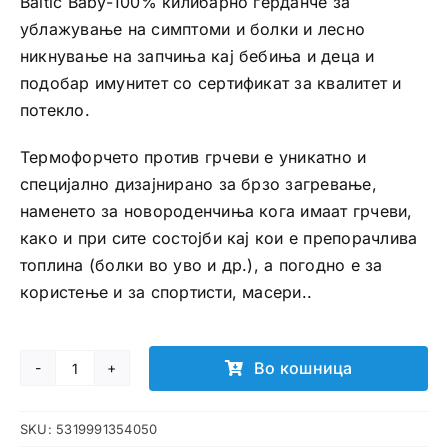
Baltic Baby-100% ќилибарно ѓерданче за
ублажување на симптоми и болки и лесно
никнување на запчиња кај бебиња и деца и
подобар имунитет со сертификат за квалитет и
потекло.
Термофорчето против грчеви е уникатно и
специјално дизајнирано за брзо загревање,
наменето за новороденчиња кога имаат грчеви,
како и при сите состојби кај кои е препорачлива
топлина (болки во уво и др.), а погодно е за
користење и за спортисти, масери..
Во кошница
Килибарно
ѓерданче
SKU:
5319991354050
за