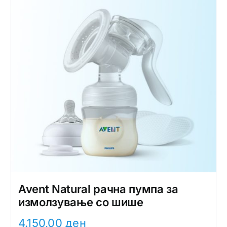
Avent Natural рачна пумпа за
измолзување со шише
4.150,00
ден