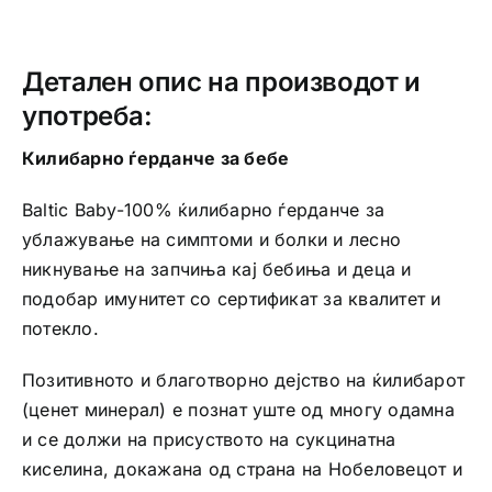
бебе
со
термофорче
Детален опис на производот и
количина
употреба:
Килибарно ѓерданче за бебе
Baltic Baby-100% ќилибарно ѓерданче за
ублажување на симптоми и болки и лесно
никнување на запчиња кај бебиња и деца и
подобар имунитет со сертификат за квалитет и
потекло.
Позитивното и благотворно дејство на ќилибарот
(ценет минерал) е познат уште од многу одамна
и се должи на присуството на сукцинатна
киселина, докажана од страна на Нобеловецот и