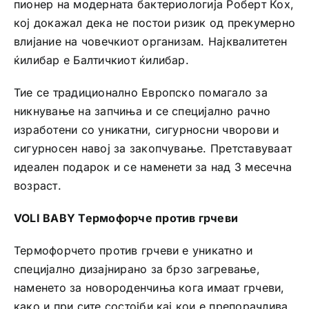
пионер на модерната бактериологија Роберт Кох,
кој докажал дека не постои ризик од прекумерно
влијание на човечкиот организам. Најквалитетен
ќилибар е Балтичкиот ќилибар.
Тие се традиционално Европско помагало за
никнување на запчиња и се специјално рачно
изработени со уникатни, сигурносни чворови и
сигурносен навој за закопчување. Претставуваат
идеален подарок и се наменети за над 3 месечна
возраст.
VOLI BABY Термофорче против грчеви
Термофорчето против грчеви е уникатно и
специјално дизајнирано за брзо загревање,
наменето за новороденчиња кога имаат грчеви,
како и при сите состојби кај кои е препорачлива