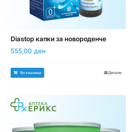
Diastop капки за новороденче
555,00
ден
Во кошница
Детали