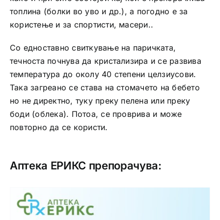
топлина (болки во уво и др.), а погодно е за
користење и за спортисти, масери..
Со едноставно свиткување на паричката,
течноста почнува да кристализира и се развива
температура до околу 40 степени целзиусови.
Така загреано се става на стомачето на бебето
но не директно, туку преку пелена или преку
боди (облека). Потоа, се проврива и може
повторно да се користи.
Аптека ЕРИКС препорачува: