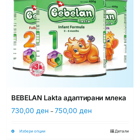
BEBELAN Lakta адаптирани млека
Price
730,00
ден
750,00
ден
–
range:
730,00 ден
Избери опции
Детали
through
This