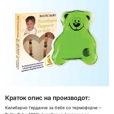
Интимно здравје
Лична хигиена
Медицински апрати
Нега на кожа
Краток опис на производот:
Килибарно ѓерданче за бебе со термофорче –