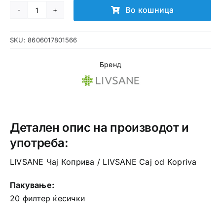
Во кошница
LIVSANE
Чај
SKU:
8606017801566
Коприва
количина
Бренд
Детален опис на производот и
употреба:
LIVSANE Чај Коприва / LIVSANE Caj od Kopriva
Пакување:
20 филтер ќесички