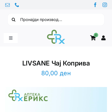
Skip
to
Барајте:
content
0
Toggle
Navigation
Бебе производи
LIVSANE Чај Коприва
Витамини
80,00
ден
Здравје
Здравствени проблеми