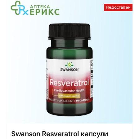
Недостапен
Swanson Resveratrol капсули