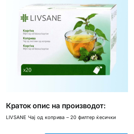
Интимно здравје
Лична хигиена
Медицински апрати
Нега на кожа
Краток опис на производот:
LIVSANE Чај од коприва – 20 филтер ќесички