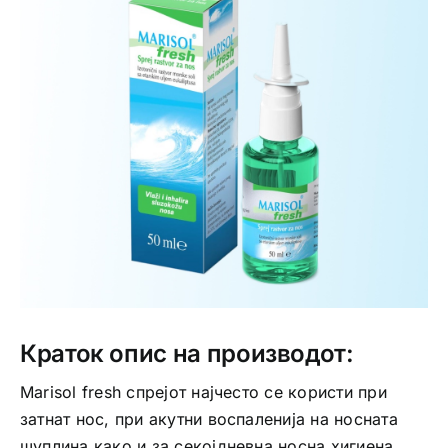
Интимно здравје
Лична хигиена
Медицински апрати
Нега на кожа
Краток опис на производот:
Marisol fresh спрејот најчесто се користи при
затнат нос, при акутни воспаленија на носната
шуплина како и за секојдневна носна хигиена .