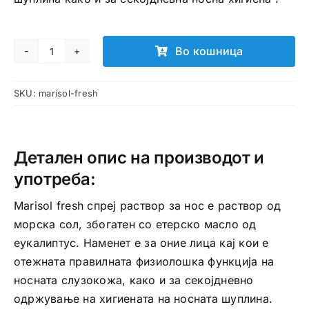
Во кошница
Marisol
fresh
SKU:
marisol-fresh
спреј
количина
Детален опис на производот и
употреба:
Marisol fresh спреј раствор за нос е раствор од
морска сол, збогатен со етерско масло од
еукалиптус. Наменет е за оние лица кај кои е
отежната правилната физиолошка функција на
носната слузокожа, како и за секојдневно
одржување на хигиената на носната шуплина.