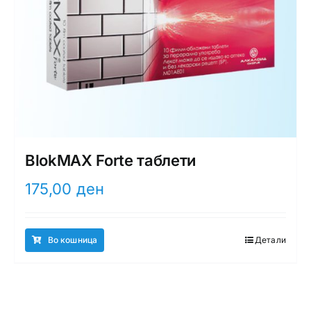
BlokMAX Forte таблети
175,00
ден
Во кошница
Детали