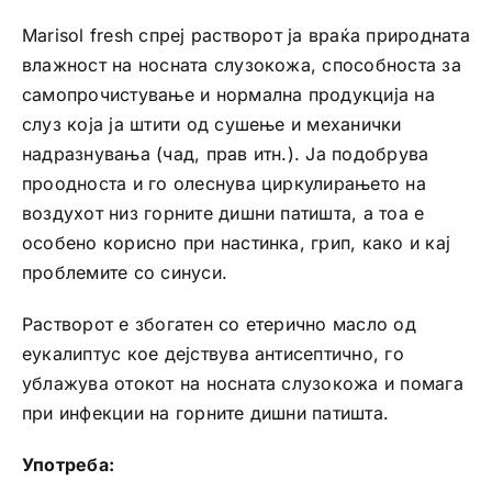
Marisol fresh спреј растворот ја враќа природната
влажност на носната слузокожа, способноста за
самопрочистување и нормална продукција на
слуз која ја штити од сушење и механички
надразнувања (чад, прав итн.). Ја подобрува
проодноста и го олеснува циркулирањето на
воздухот низ горните дишни патишта, а тоа е
особено корисно при настинка, грип, како и кај
проблемите со синуси.
Растворот е збогатен со етерично масло од
еукалиптус кое дејствува антисептично, го
ублажува отокот на носната слузокожа и помага
при инфекции на горните дишни патишта.
Употреба: