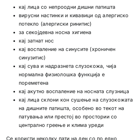
кај лица со непроодни дишни патишта
вирусни настинки и кивавици од алергиско
потекло (алергиски ринитис)
за секојдевна носна хигиена
кај затнат нос
кај воспаление на синусите (хроничен
синузитис)
кај сува и надразнета слузокожа, чија
нормална физиолошка функција е
пореметена
кај акутно воспаление на носната слузница
кај лица склони кон сушење на слузокожата
на дишните патишта, особено во текот на
патувања или престој во простории со
централно греење и клима уреди
Се користи неколку пати на ден со по едно