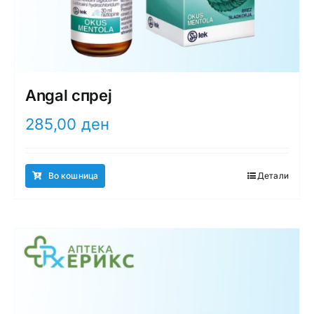
Angal спреј
285,00
ден
Во кошница
Детали