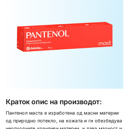
Интимно здравје
Лична хигиена
Медицински апрати
Нега на кожа
Краток опис на производот:
Пантенол маста е изработена од масни материи
од природно потекло, на кожата и ги обезбедува
неопходните хранливи материи, и дава мазност и