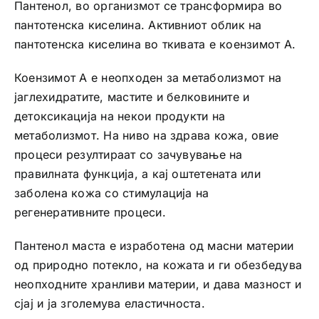
Пантенол, во организмот се трансформира во
пантотенска киселина. Активниот облик на
пантотенска киселина во ткивата е коензимот А.
Коензимот А е неопходен за метаболизмот на
јаглехидратите, мастите и белковините и
детоксикација на некои продукти на
метаболизмот. На ниво на здрава кожа, овие
процеси резултираат со зачувување на
правилната функција, а кај оштетената или
заболена кожа со стимулација на
регенеративните процеси.
Пантенол маста е изработена од масни материи
од природно потекло, на кожата и ги обезбедува
неопходните хранливи материи, и дава мазност и
сјај и ја зголемува еластичноста.