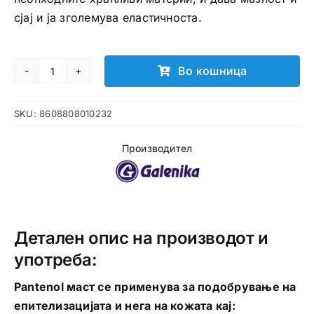
сјај и ја зголемува еластичноста.
Во кошница
Pantenol
маст
SKU:
8608808010232
количина
Производител
Детален опис на производот и
употреба:
Pantenol маст се применува за подобрување на
епитeлизацијата и нега на кожата кај: