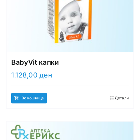
BabyVit капки
1.128,00
ден
Во кошница
Детали