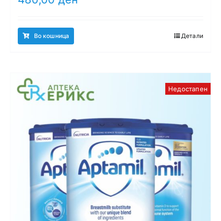
Во кошница
Детали
Недостапен