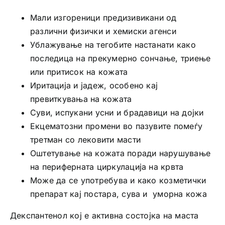
Мали изгореници предизивикани од
различни физички и хемиски агенси
Ублажување на тегобите настанати како
последица на прекумерно сончање, триење
или притисок на кожата
Иритација и јадеж, особено кај
превиткувања на кожата
Суви, испукани усни и брадавици на дојки
Екцематозни промени во пазувите помеѓу
третман со лековити масти
Оштетување на кожата поради нарушување
на периферната циркулација на крвта
Може да се употребува и како козметички
препарат кај постара, сува и уморна кожa
Декспантенол кој е активна состојка на маста