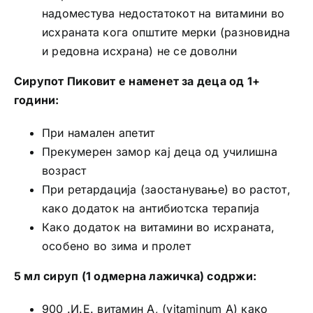
надоместува недостатокот на витамини во
исхраната кога општите мерки (разновидна
и редовна исхрана) не се доволни
Сирупот Пиковит е наменет за деца од 1+
години:
При намален апетит
Прекумерен замор кај деца од училишна
возраст
При ретардација (заостанување) во растот,
како додаток на антибиотска терапија
Како додаток на витамини во исхраната,
особено во зима и пролет
5 мл сируп (1 одмерна лажичка) содржи:
900 .И.Е. витамин А, (vitaminum А) како