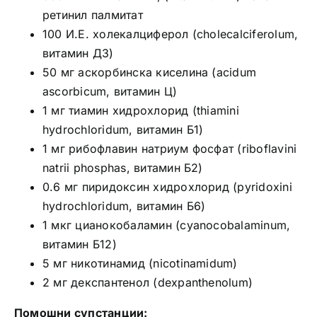
ретинил палмитат
100 И.Е. холекалциферол (cholecalciferolum,
витамин ДЗ)
50 мг аскорбинска киселина (acidum
ascorbicum, витамин Ц)
1 мг тиамин хидрохлорид (thiamini
hydrochloridum, витамин Б1)
1 мг рибофлавин натриум фосфат (riboflavini
natrii phosphas, витамин Б2)
0.6 мг пиридоксин хидрохлорид (pyridoxini
hydrochloridum, витамин Б6)
1 мкг цианокобаламин (cyanocobalaminum,
витамин Б12)
5 мг никотинамид (nicotinamidum)
2 мг декспантенол (dexpanthenolum)
Помошни супстанции: