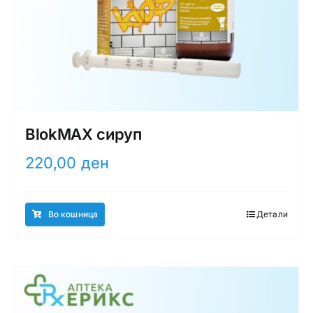
BlokMAX сируп
220,00
ден
Во кошница
Детали