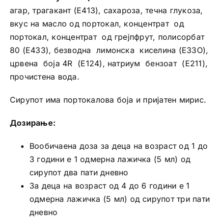
агар, трагакант (Е413), сахароза, течна глукоза,
вкус на масло од портокал, концентрат од
портокал, концентрат од грејпфрут, полисорбат
80 (Е433), безводна лимонска киселина (ЕЗЗО),
црвена боја 4R (Е124), натриум бензоат (Е211),
прочистена вода.
Сирупот има портокалова боја и пријатен мирис.
Дозирање:
Вообичаена доза за деца на возраст од 1 до
3 години е 1 одмерна лажичка (5 мл) од
сирупот два пати дневно
За деца на возраст од 4 до 6 години е 1
одмерна лажичка (5 мл) од сирупот три пати
дневно