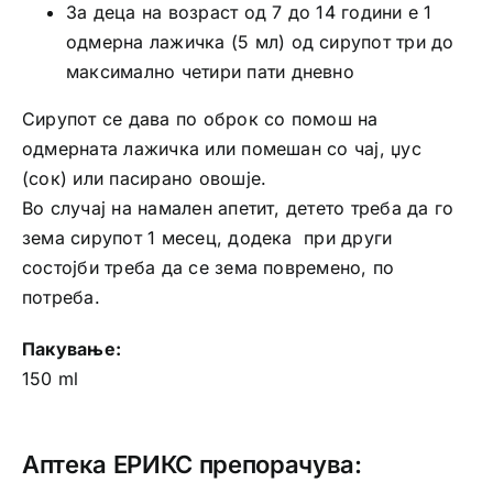
За деца на возраст од 7 до 14 години е 1
одмерна лажичка (5 мл) од сирупот три до
максимално четири пати дневно
Сирупот се дава по оброк со помош на
одмерната лажичка или помешан со чај, џус
(сок) или пасирано овошје.
Во случај на намален апетит, детето треба да го
зема сирупот 1 месец, додека при други
состојби треба да се зема повремено, по
потреба.
Пакување:
150 ml
Аптека ЕРИКС препорачува: