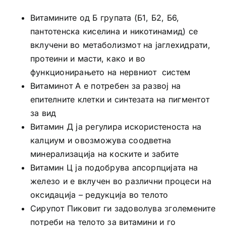
Витамините од Б групата (Б1, Б2, Б6,
пантотенска киселина и никотинамид) се
вклучени во метаболизмот на јаглехидрати,
протеини и масти, како и во
функционирањето на нервниот систем
Витаминот А е потребен за развој на
епителните клетки и синтезата на пигментот
за вид
Витамин Д ја регулира искористеноста на
калциум и овозможува соодветна
минерализација на коските и забите
Витамин Ц ја подобрува апсорпцијата на
железо и е вклучен во различни процеси на
оксидација – редукција во телото
Сирупот Пиковит ги задоволува зголемените
потреби на телото за витамини и го