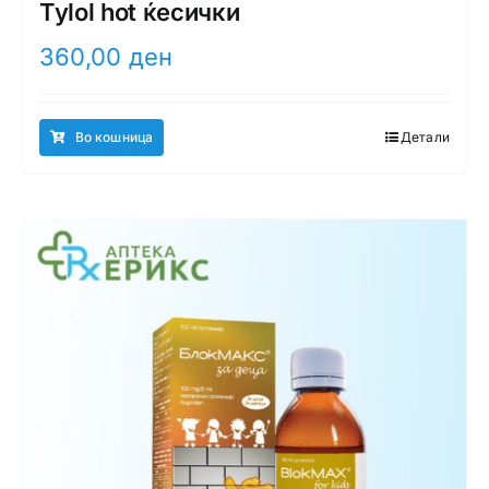
Tylol hot ќесички
360,00
ден
Во кошница
Детали