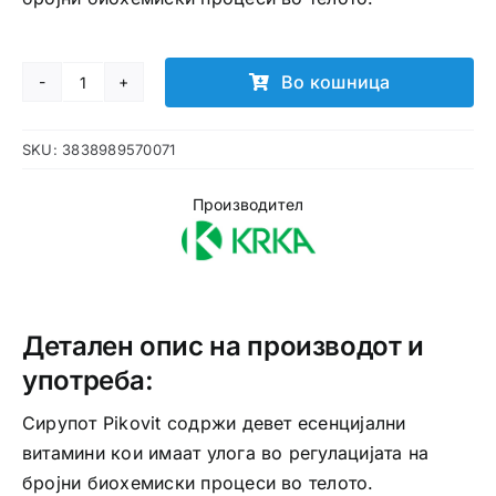
Во кошница
Pikovit
1+
SKU:
3838989570071
сируп
количина
Производител
Детален опис на производот и
употреба:
Сирупот Pikovit содржи девет есенцијални
витамини кои имаат улога во регулацијата на
бројни биохемиски процеси во телото.