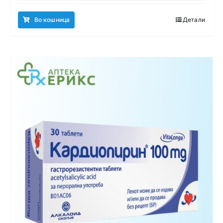
Во кошница
Детали