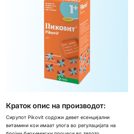
Интимно здравје
Лична хигиена
Медицински апрати
Нега на кожа
Краток опис на производот:
Сирупот Pikovit содржи девет есенцијални
витамини кои имаат улога во регулацијата на
бројни биохемиски процеси во телото.