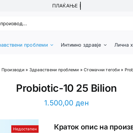
равствени проблеми
Интимно здравје
Лична х
»
Производи
»
Здравствени проблеми
»
Стомачни тегоби
»
Prob
Probiotic-10 25 Bilion
1.500,00
ден
Краток опис на произ
Недостапен