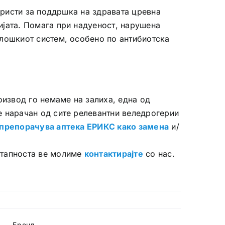
користи за поддршка на здравата цревна
ијата. Помага при надуеност, нарушена
олошкиот систем, особено по антибиотска
оизвод го немаме на залиха, една од
е нарачан од сите релевантни веледрогерии
препорачува аптека ЕРИКС како замена
и/
.
стапноста ве молиме
контактирајте
со нас.
Бренд