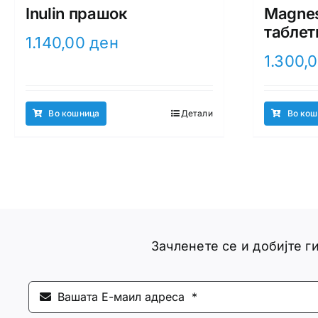
Inulin прашок
Magnes
таблет
1.140,00
ден
1.300,
Во кошница
Детали
Во кош
Зачленете се и добијте 