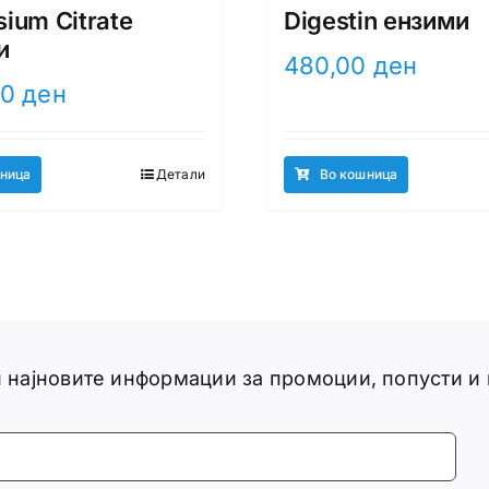
ium Citrate
Digestin ензими
и
480,00
ден
00
ден
ница
Детали
Во кошница
ги најновите информации за промоции, попусти и