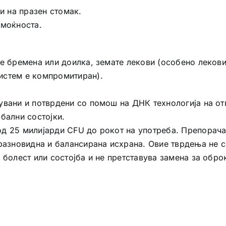
и на празен стомак.
 моќноста.
е бремена или доилка, земате лекови (особено лекови
истем е компромитиран).
увани и потврдени со помош на ДНК технологија на от
бални состојки.
д 25 милијарди CFU до рокот на употреба. Препорача
разновидна и балансирана исхрана. Овие тврдења не с
 болест или состојба и не претставува замена за обро