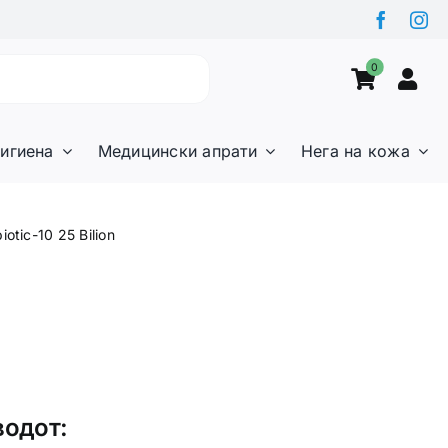
0
игиена
Медицински апрати
Нега на кожа
iotic-10 25 Bilion
водот: