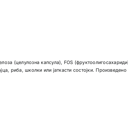
лоза (целулозна капсула), FOS (фруктоолигосахариди
јајца, риба, школки или јаткасти состојки. Произведен