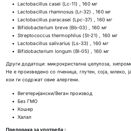
Lactobacillus casei (Lc-11) , 160 мг
Lactobacillus rhamnosus (Lr-32) , 160 мг
Lactobacillus paracasei (Lpc-37) , 160 мг
Bifidobacterium breve (Bb-03) , 160 мг
Streptococcus thermophilus (St-21) , 160 мг
Lactobacillus salivarius (Ls-33) , 160 мг
Bifidobacterium longum (BI-05) , 160 мг
Други додатоци: микрокристална целулоза, хипроме
Не е произведено со пченица, глутен, соја, млеко, 
кои ги содржат овие алергени.
Вегетеријански/Веган производ
Без ГМО
Кошер
Халал
Препорака за употреба :