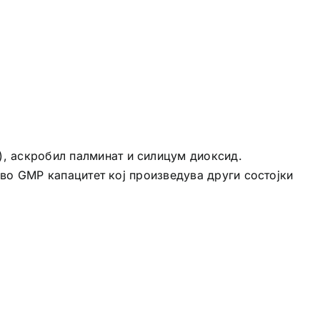
), аскробил палминат и силицум диоксид.
о во GMP капацитет кој произведува други состојки