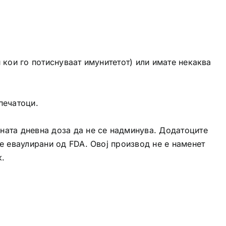
 кои го потиснуваат имунитетот) или имате некаква
печатоци.
ната дневна доза да не се надминува. Додатоците
е еваулирани од FDA. Овој производ не е наменет
к.