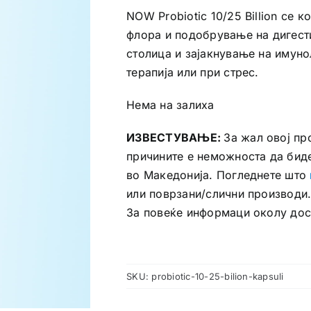
NOW Probiotic 10/25 Billion се 
флора и подобрување на дигест
столица и зајакнување на имун
терапија или при стрес.
Нема на залиха
ИЗВЕСТУВАЊЕ:
За жал овој пр
причините е неможноста да бид
во Македонија. Погледнете што
или поврзани/слични производи
За повеќе информаци околу до
SKU:
probiotic-10-25-bilion-kapsuli