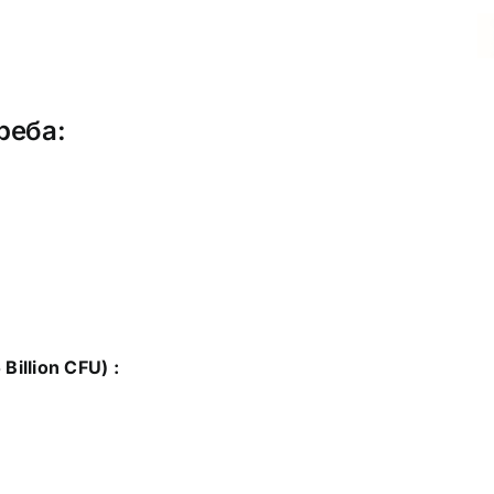
реба:
illion CFU) :