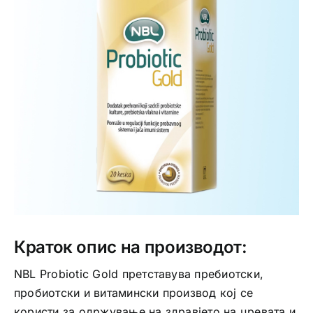
Интимно здравје
Лична хигиена
Медицински апрати
Нега на кожа
Краток опис на производот:
NBL Probiotic Gold претставува пребиотски,
пробиотски и витамински производ кој се
користи за одржување на здравјето на цревата и