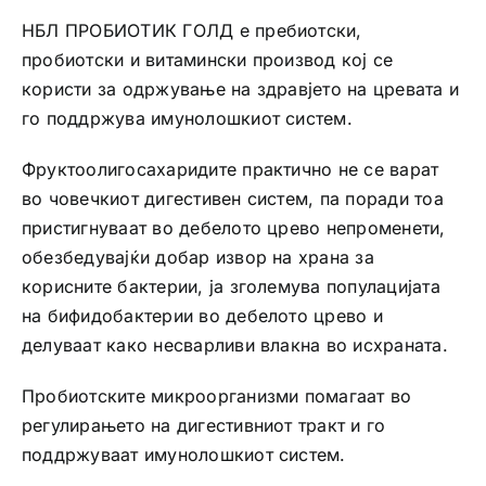
НБЛ ПРОБИОТИК ГОЛД е пребиотски,
пробиотски и витамински производ кој се
користи за одржување на здравјето на цревата и
го поддржува имунолошкиот систем.
Фруктоолигосахаридите практично не се варат
во човечкиот дигестивен систем, па поради тоа
пристигнуваат во дебелото црево непроменети,
обезбедувајќи добар извор на храна за
корисните бактерии, ја зголемува популацијата
на бифидобактерии во дебелото црево и
делуваат како несварливи влакна во исхраната.
Пробиотските микроорганизми помагаат во
регулирањето на дигестивниот тракт и го
поддржуваат имунолошкиот систем.