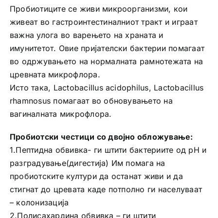
Пробиотиците се живи микроорганизми, кои
живеат во гастроинтестиналниот тракт и играат
важна улога во варењето на храната и
имунитетот. Овие пријателски бактерии помагаат
во одржувањето на нормалната рамнотежата на
цревната микрофлора.
Исто така, Lactobacillus acidophilus, Lactobacillus
rhamnosus помагаат во обновувањето на
вагиналната микрофлора.
Пробиотски честици со двојно обложување:
1.Пептидна обвивка- ги штити бактериите од pH и
разградување(дигестија) Им помага на
пробиотските култури да останат живи и да
стигнат до цревата каде потполно ги населуваат
– колонизацијa
2.Полисахардина обвивка – ги штити