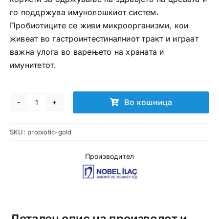
го поддржува имунолошкиот систем.
Пробиотиците се живи микроорганизми, кои
живеат во гастроинтестиналниот тракт и играат
важна улога во варењето на храната и
имунитетот.
Во кошница
NBL
Probiotic
SKU:
probiotic-gold
Gold
ќеси
Производител
количина
Детален опис на производот и