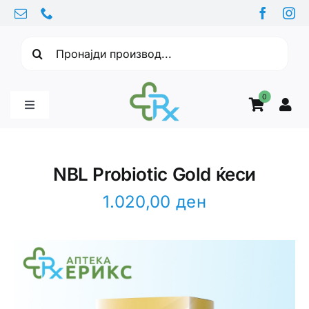
Skip
to
Барајте:
content
0
Toggle
Navigation
Бебе производи
NBL Probiotic Gold ќеси
Витамини
1.020,00
ден
Здравје
Здравствени проблеми