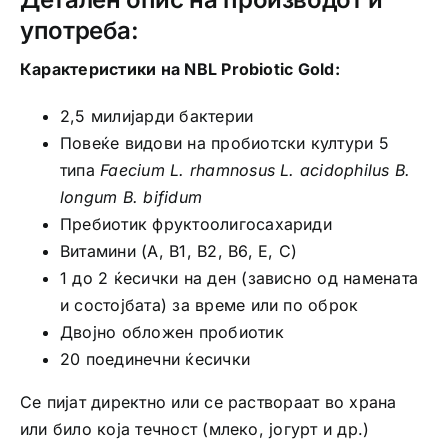
употреба:
Карактеристики на NBL Probiotic Gold:
2,5 милијарди бактерии
Повеќе видови на пробиотски култури 5
типа
Faecium L. rhamnosus L. acidophilus B.
longum B. bifidum
Пребиотик фруктоолигосахариди
Витамини (A, B1, B2, B6, E, C)
1 до 2 ќесички на ден (зависно од намената
и состојбата) за време или по оброк
Двојно обложен пробиотик
20 поединечни ќесички
Се пијат директно или се раствораат во храна
или било која течност (млеко, јогурт и др.)