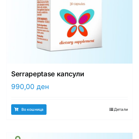
Serrapeptase капсули
990,00
ден
Во кошница
Детали