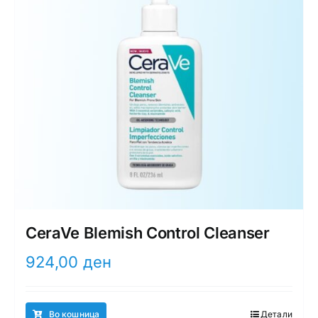
CeraVe Blemish Control Cleanser
924,00
ден
Во кошница
Детали