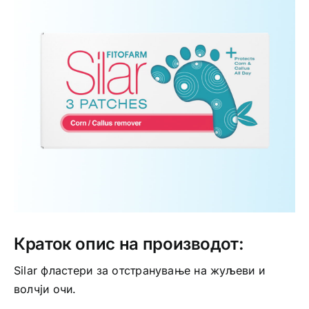
Интимно здравје
Лична хигиена
Медицински апрати
Нега на кожа
Краток опис на производот:
Silar фластери за отстранување на жуљеви и
волчји очи.