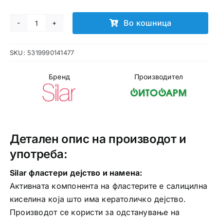
Во кошница
Silar
фластери
SKU:
5319990141477
количина
Бренд
Производител
Детален опис на производот и
употреба:
Silar фластери дејство и намена:
Активната компонента на фластерите е салицилна
киселина која што има кератоличко дејство.
Производот се користи за одстанување на